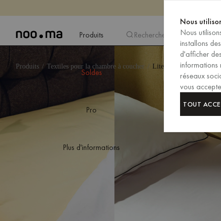
Nous utiliso
Nous utiliso
Produits
Recherche
installons de
d'afficher d
informations 
Produits
Textiles pour la chambre à coucher
Literie
Soldes
réseaux socia
vous acceptez
TOUT ACCE
Pro
Plus d'informations