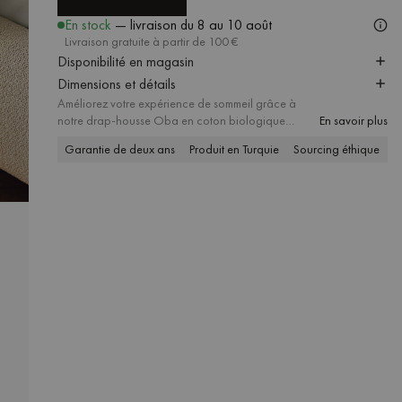
AJOUTER AU PANIER
En stock
— livraison
du 8 au 10 août
Livraison gratuite à partir de 100 €
Disponibilité en magasin
Dimensions et détails
Améliorez votre expérience de sommeil grâce à
notre drap-housse Oba en coton biologique
En savoir plus
douillet. Ce drap doux et lisse est une promesse de
Garantie de deux ans
Produit en Turquie
Sourcing éthique
P
commodité et de confort, la base idéale pour une
bonne nuit de sommeil. Il est disponible en plusieurs
tailles et couleurs pour répondre à toutes les
préférences.