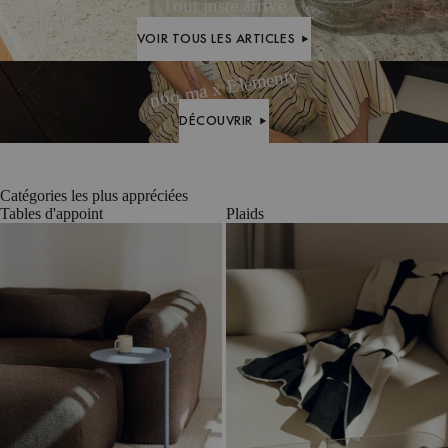
laine
–
chiné
bouclé
Tout juste arrivé
laine
VOIR TOUS LES ARTICLES
VOIR TOUS LES ARTICLES
noo.ma x Elementy
DÉCOUVRIR
DÉCOUVRIR
Catégories les plus appréciées
Tables d'appoint
Plaids