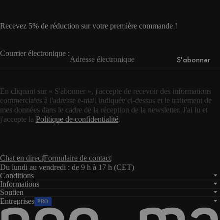
volcan
douce
&
crème
de
forêt
fleuri
de
doux
&
&
&
Lilas
&
cerise
&
&
cerise
&
Blanc
Beige
Blanc
doux
Blanc
&
Bleu
Jus
&
Blanc
crème
Recevez 5% de réduction sur votre première commande !
crème
crème
crème
Blue
de
Blue
crème
cerise
Courrier électronique :
S'abonner
En cliquant sur « S'abonner », j'accepte de recevoir des informations
commerciales à l'adresse e-mail indiquée ci-dessus et le traitement de
mes données dans le cadre de la réception de la newsletter. J'ai lu et
j'accepte la
Politique de confidentialité
.
Chat en direct
Formulaire de contact
Du lundi au vendredi : de 9 h à 17 h (CET)
Conditions
Informations
Soutien
Entreprises
PRO