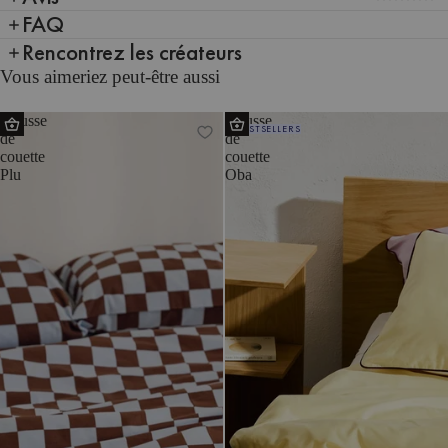
FAQ
Rencontrez les créateurs
Vous aimeriez peut-être aussi
Housse
Housse
BESTSELLERS
de
de
couette
couette
Plu
Oba