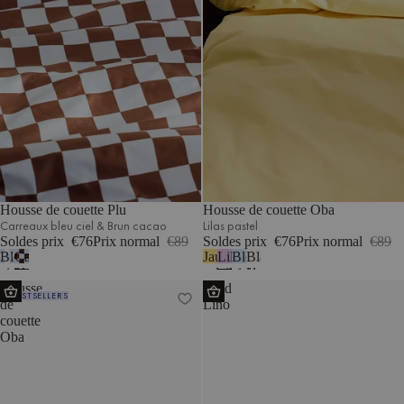
Housse de couette Plu
Housse de couette Oba
Carreaux bleu ciel & Brun cacao
Lilas pastel
Soldes prix
€76
Prix normal
€89
Soldes prix
€76
Prix normal
€89
Bleu
Carreaux
Jaune
Lilas
Bleu
Blanc
ciel
bleu
soleil
pastel
ciel
classique
Housse
Plaid
carreaux
ciel
BESTSELLERS
de
Lino
blancs
&
couette
classiques
Brun
Oba
cacao