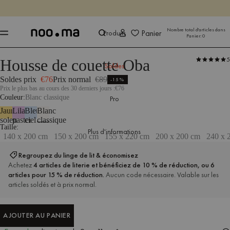
SE TERMINE DANS
Achet
Achet
Nombre total d'articles dans
Panier
Produits
Panier:
0
5
Housse de couette Oba
Produits
Tous les textiles
Textiles pour la chambre à coucher
Literie
Soldes
Soldes prix
€76
Prix normal
€89
-15%
Prix le plus bas au cours des 30 derniers jours :
€76
Couleur
Blanc classique
Pro
Jaune
Lilas
Bleu
Blanc
soleil
pastel
ciel
classique
Dimensions : 140 x 200 cm
Taille
Plus d'informations
140 x 200 cm
150 x 200 cm
155 x 220 cm
200 x 200 cm
240 x 
Regroupez du linge de lit & économisez
Achetez
4 articles de literie et bénéficiez de 10 % de réduction, ou 6
articles pour 15 % de réduction.
Aucun code nécessaire. Valable sur les
articles soldés et à prix normal.
AJOUTER AU PANIER
AJOUTER AU PANIER