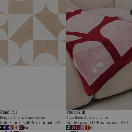
Plaid Tul
Plaid Gilli
Beige crème & Blanc crème
Rose fleuri & Jus de cerise
Soldes prix
€69
Prix normal
€89
Soldes prix
€69
Prix normal
€89
Noir
Myrtille
Terracotta
Beige
Jus
Vert
Rose
Jus
Lilas
Terracotta
7
7