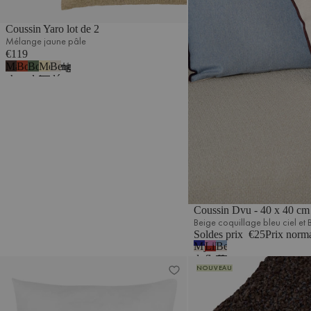
Coussin Yaro lot de 2
Mélange jaune pâle
€119
Marron
Bouclé
Bouclé
Mélange
Beige
1
chocolat
rouge
vert
jaune
désertique
bouclé
brique
thym
pâle
bouclé
Coussin Dvu - 40 x 40 cm
Beige coquillage bleu ciel et
Soldes prix
€25
Prix norm
Myrtille
Lilas
Beige
douce
fluff
coquillage
Coussin
Coussin Yaro lot de 2
NOUVEAU
&
&
bleu
Beige
Rouge
ciel
coquillage
coquelicot
et
Beige