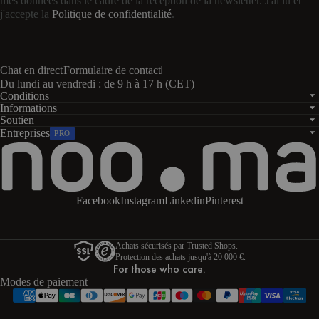
mes données dans le cadre de la réception de la newsletter. J'ai lu et
j'accepte la
Politique de confidentialité
.
Chat en direct
Formulaire de contact
Du lundi au vendredi : de 9 h à 17 h (CET)
Conditions
Informations
Soutien
Entreprises
PRO
Facebook
Instagram
Linkedin
Pinterest
Achats sécurisés par Trusted Shops.
Protection des achats jusqu'à 20 000 €.
For those who care.
Modes de paiement