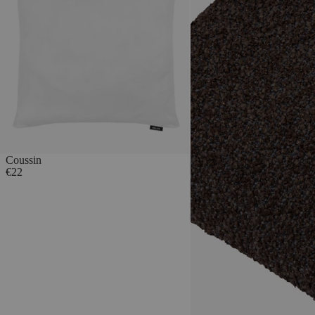
coquillage
Coussin
€22