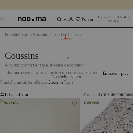
SE TERMINE DANS
Achet
Achet
Nombre total d'articles dans
Panier
Produits
Panier:
0
Produits
Textiles
Chambre à coucher
Coussins
Soldes
Coussins
Pro
Ajoutez confort et style à votre décoration
intérieure avec notre sélection de coussins. Riche de
En savoir plus
Plus d'informations
textures subtiles et d'options de couleurs
Plaids
Pyjama
Literie
Draps
Coussins
Tapis
audacieuses, notre collection offre une variété de
Filtrer et trier
modèles pour compléter n'importe quelle pièce de
17 articles
Grille de colonnes
Coussin Yaro lot de 2
Coussin Yaro lot de 2
Filtrer et trier
votre maison. Parcourez notre sélection et trouvez
NOUVEAU
NOUVEAU
le coussin idéal pour mettre en valeur votre espace.