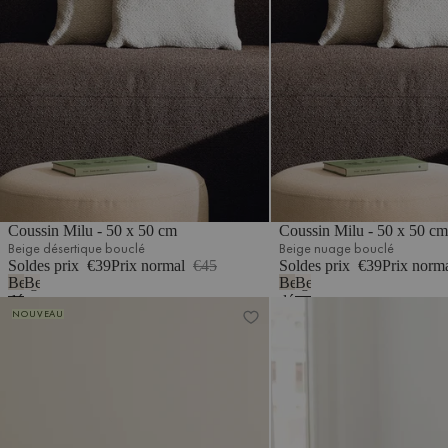
Coussin Milu - 50 x 50 cm
Coussin Milu - 50 x 50 cm
Beige désertique bouclé
Beige nuage bouclé
Soldes prix
€39
Prix normal
€45
Soldes prix
€39
Prix norm
Beige
Beige
Beige
Beige
désertique
nuage
désertique
nuage
Coussin Yaro lot de 2
Coussin Milu - 40 x 40 cm
NOUVEAU
bouclé
bouclé
bouclé
bouclé