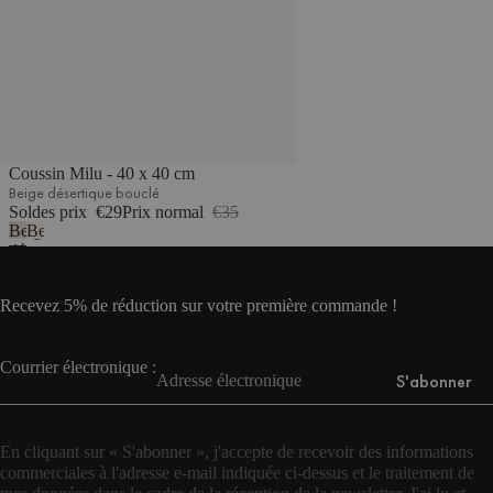
Coussin Milu - 40 x 40 cm
Beige désertique bouclé
Soldes prix
€29
Prix normal
€35
Beige
Beige
désertique
nuage
bouclé
bouclé
Recevez 5% de réduction sur votre première commande !
Courrier électronique :
S'abonner
En cliquant sur « S'abonner », j'accepte de recevoir des informations
commerciales à l'adresse e-mail indiquée ci-dessus et le traitement de