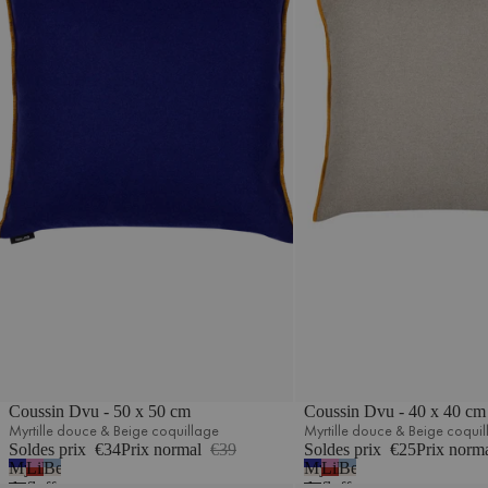
Coussin Dvu - 50 x 50 cm
Coussin Dvu - 40 x 40 cm
Myrtille douce & Beige coquillage
Myrtille douce & Beige coqui
Soldes prix
€34
Prix normal
€39
Soldes prix
€25
Prix norm
Myrtille
Lilas
Beige
Myrtille
Lilas
Beige
douce
fluff
coquillage
douce
fluff
coquillage