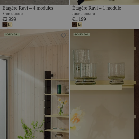
Étagère Ravi – 4 modules
Étagère Ravi – 1 module
Brun cacao
Jaune beurre
€2.999
€1.199
Brun
Jaune
Brun
Jaune
cacao
beurre
cacao
beurre
Étagère Ravi – 1 module
Étagère Ravi – 2 modules
NOUVEAU
NOUVEAU