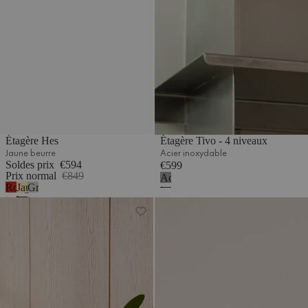
Étagère Hes
Étagère Tivo - 4 niveaux
Jaune beurre
Acier inoxydable
Soldes prix
€594
€599
Prix normal
€849
Acier
Rouge
Jaune
Gris
inoxydable
tomate
beurre
galet
Étagère Hes
Étagère Tivo - longue