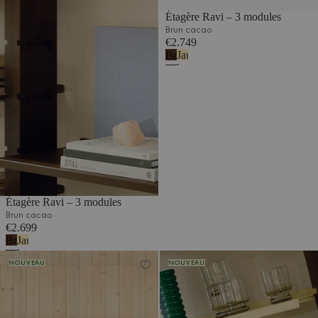
Étagère Ravi – 3 modules
Brun cacao
€2.749
Brun
Jaune
cacao
beurre
Étagère Ravi – 3 modules
Brun cacao
€2.699
Brun
Jaune
cacao
beurre
Étagère Ravi – 4 modules
Étagère Ravi – 1 module
NOUVEAU
NOUVEAU