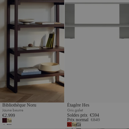
Bibliothèque Noru
Étagère Hes
Jaune beurre
Gris galet
Soldes prix
€594
€2.999
Prix normal
€849
Vin
Jaune
Rouge
Jaune
Gris
de
beurre