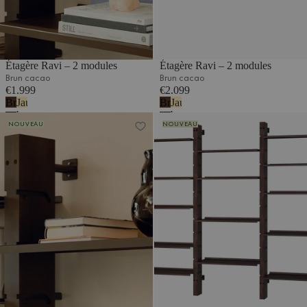
Étagère Ravi – 2 modules
Étagère Ravi – 2 modules
Brun cacao
Brun cacao
€1.999
€2.099
Brun
Jaune
Brun
Jaune
cacao
beurre
cacao
beurre
Étagère Ravi – 3 modules
Étagère Ravi – 3 modules
NOUVEAU
NOUVEAU