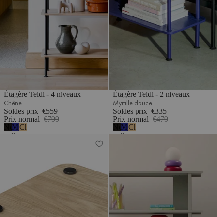
Étagère Teidi - 4 niveaux
Étagère Teidi - 2 niveaux
Chêne
Myrtille douce
Soldes prix
€559
Soldes prix
€335
Prix normal
€799
Prix normal
€479
Noir
Myrtille
Chêne
Noir
Myrtille
Chêne
volcan
douce
volcan
douce
Étagère Teidi - 2 niveaux
Bibliothèque Hes