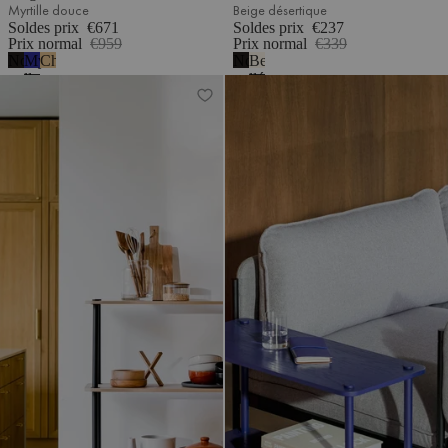
Myrtille douce
Beige désertique
Soldes prix
€671
Soldes prix
€237
Prix normal
€959
Prix normal
€339
Noir
Myrtille
Chêne
Noir
Beige
volcan
douce
volcan
désertique
Étagère Teidi - 4 niveaux
Étagère Teidi - 2 niveaux