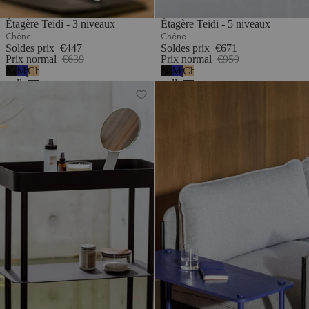
Étagère Teidi - 3 niveaux
Étagère Teidi - 5 niveaux
Chêne
Chêne
Soldes prix
€447
Soldes prix
€671
Prix normal
€639
Prix normal
€959
Noir
Myrtille
Chêne
Noir
Myrtille
Chêne
volcan
douce
volcan
douce
Table console Nolle - 3 niveaux
Étagère Teidi - 3 niveaux