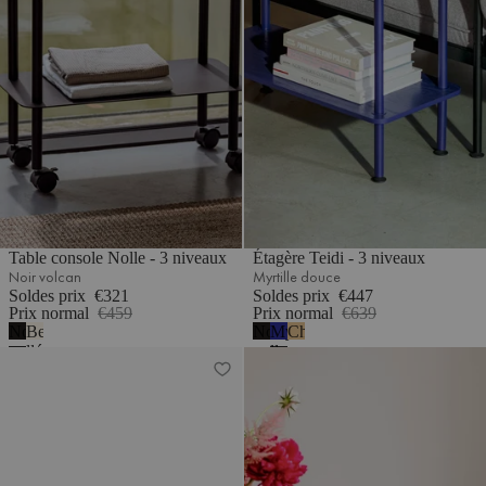
Table console Nolle - 3 niveaux
Étagère Teidi - 3 niveaux
Noir volcan
Myrtille douce
Soldes prix
€321
Soldes prix
€447
Prix normal
€459
Prix normal
€639
Noir
Beige
Noir
Myrtille
Chêne
volcan
désertique
volcan
douce
Étagère Teidi - 5 niveaux
Table console Nolle - 2 niveaux