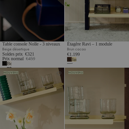
Table console Nolle - 3 niveaux
Étagère Ravi – 1 module
Beige désertique
Brun cacao
Soldes prix
€321
€1.199
Prix normal
€459
Brun
Jaune
Noir
Beige
cacao
beurre
volcan
désertique
Étagère Ravi – 1 module
Étagère Ravi – 2 modules
NOUVEAU
NOUVEAU