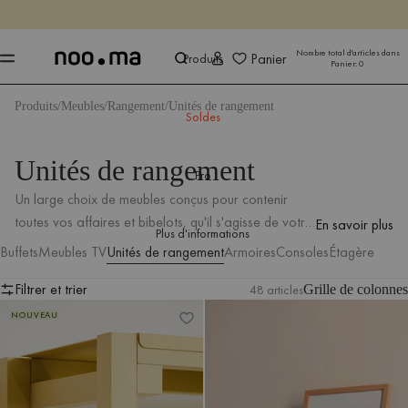
SE TERMINE DANS
Achet
Achet
Nombre total d'articles dans
Panier
Produits
Panier:
0
Produits
Meubles
Rangement
Unités de rangement
Soldes
Unités de rangement
Pro
Un large choix de meubles conçus pour contenir
toutes vos affaires et bibelots, qu'il s'agisse de votre
En savoir plus
Plus d'informations
collection de livres, d'accessoires de décoration ou
Buffets
Meubles TV
Unités de rangement
Armoires
Consoles
Étagère
d'articles de bureau. Parcourez la collection
Filtrer et trier
d'étagères, de bibliothèques et de tables consoles
48 articles
Grille de colonnes
Bibliothèque Noru
Étagère Tivo - courte
Filtrer et trier
mobiles, et trouvez le meuble de vos rêves.
NOUVEAU