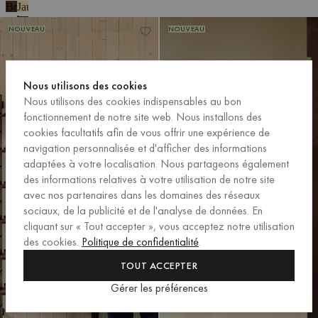
Brun
Jaune
cacao
beurre
Étagère Ravi – 3 modules
Étagère Ravi – 3 modules
NOUVEAU
NOUVEAU
Nous utilisons des cookies
Nous utilisons des cookies indispensables au bon
fonctionnement de notre site web. Nous installons des
cookies facultatifs afin de vous offrir une expérience de
navigation personnalisée et d'afficher des informations
adaptées à votre localisation. Nous partageons également
des informations relatives à votre utilisation de notre site
avec nos partenaires dans les domaines des réseaux
sociaux, de la publicité et de l'analyse de données. En
cliquant sur « Tout accepter », vous acceptez notre utilisation
des cookies.
Politique de confidentialité
.
TOUT ACCEPTER
Gérer les préférences