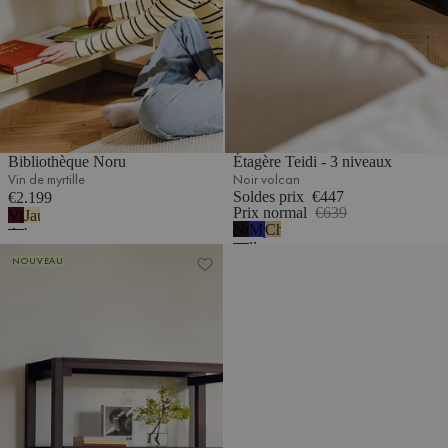
Bibliothèque Noru
Étagère Teidi - 3 niveaux
Vin de myrtille
Noir volcan
Soldes prix
€447
€2.199
Prix normal
€639
Vin
Jaune
Noir
Myrtille
Chêne
de
beurre
volcan
douce
Bibliothèque Noru
myrtille
Étagère Hes
NOUVEAU