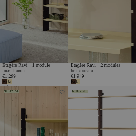
Étagère Ravi – 1 module
Étagère Ravi – 2 modules
Jaune beurre
Jaune beurre
€1.299
€1.949
Brun
Jaune
Brun
Jaune
cacao
beurre
cacao
beurre
Étagère Ravi – 2 modules
Étagère Ravi – 2 modules
NOUVEAU
NOUVEAU