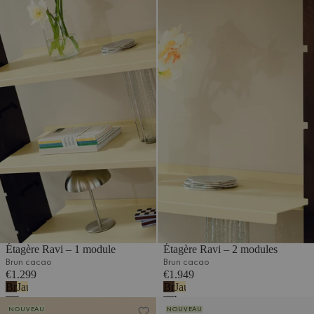
Étagère Ravi – 1 module
Étagère Ravi – 2 modules
Brun cacao
Brun cacao
€1.299
€1.949
Brun
Jaune
Brun
Jaune
cacao
beurre
cacao
beurre
Étagère Ravi – 2 modules
Étagère Ravi – 2 modules
NOUVEAU
NOUVEAU