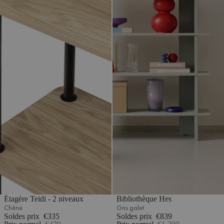
Étagère Teidi - 2 niveaux
Bibliothèque Hes
Chêne
Gris galet
Soldes prix
€335
Soldes prix
€839