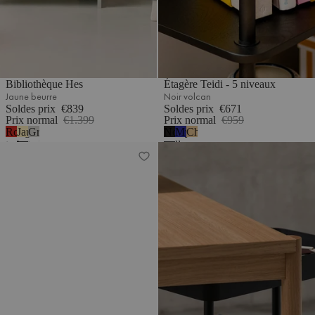
Bibliothèque Hes
Étagère Teidi - 5 niveaux
Jaune beurre
Noir volcan
Soldes prix
€839
Soldes prix
€671
Prix normal
€1.399
Prix normal
€959
Rouge
Jaune
Gris
Noir
Myrtille
Chêne
tomate
beurre
galet
volcan
douce
Bibliothèque Hes
Table console Nolle - 2 niveaux