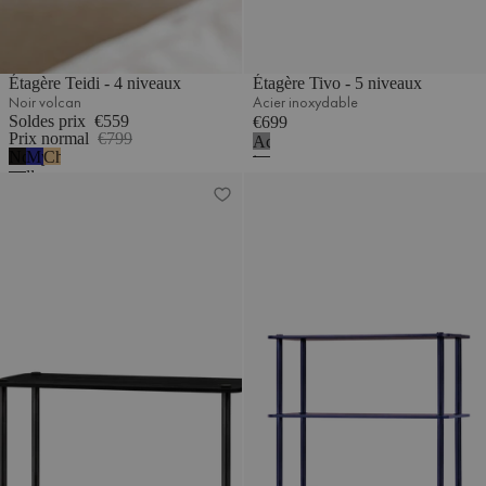
Étagère Teidi - 4 niveaux
Étagère Tivo - 5 niveaux
Noir volcan
Acier inoxydable
Soldes prix
€559
€699
Prix normal
€799
Acier
Noir
Myrtille
Chêne
inoxydable
volcan
douce
Étagère Teidi - 2 niveaux
Étagère Teidi - 4 niveaux