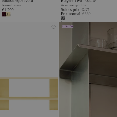
Bibliothèque Noru
Étagère Tivo - courte
Jaune beurre
Acier inoxydable
Soldes prix
€271
€1.299
Prix normal
€339
Vin
Jaune
Acier
de
beurre
inoxydable
Étagère Hes
myrtille
Étagère Tivo - 4 niveaux
BIENTÔT