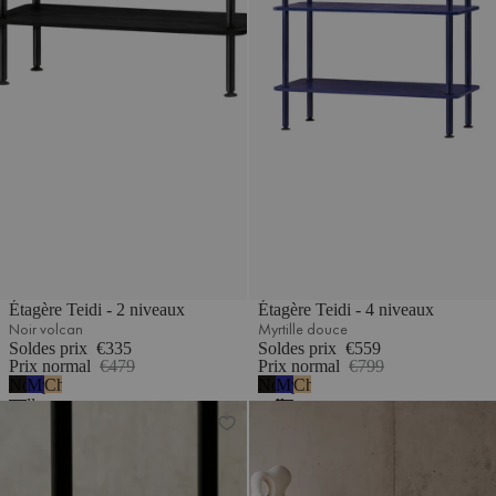
Étagère Teidi - 2 niveaux
Étagère Teidi - 4 niveaux
Noir volcan
Myrtille douce
Soldes prix
€335
Soldes prix
€559
Prix normal
€479
Prix normal
€799
Noir
Myrtille
Chêne
Noir
Myrtille
Chêne
volcan
douce
volcan
douce
Étagère Teidi - 3 niveaux
Étagère Teidi - 5 niveaux