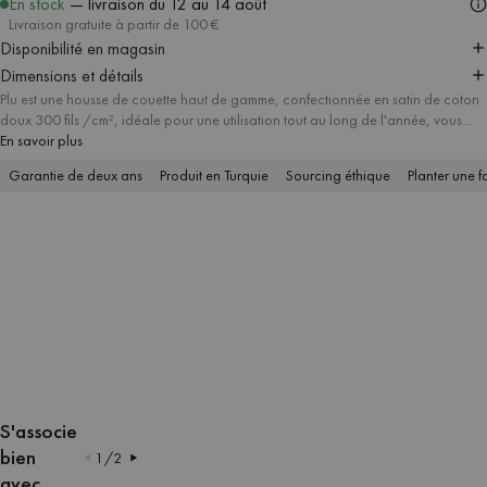
En stock
— livraison
du 12 au 14 août
Livraison gratuite à partir de 100 €
Disponibilité en magasin
Dimensions et détails
Plu est une housse de couette haut de gamme, confectionnée en satin de coton
doux 300 fils /cm², idéale pour une utilisation tout au long de l'année, vous
gardant au chaud en hiver et au frais en été. Le motif à carreaux moderne dans
En savoir plus
des couleurs soigneusement assorties donne à votre chambre un caractère
Garantie de deux ans
Produit en Turquie
Sourcing éthique
Planter une f
minimaliste mais audacieux. La couette est disponible en plusieurs tailles pour
répondre à vos besoins, et vous pouvez ajouter une taie d'oreiller assortie pour
créer un look cohérent et frais.
AFFICHER
AFFICHER
AFFICHER
AFFICHER
AFFICHER
AFFICHER
AFFICHER
AFFICHER
L'IMAGE
L'IMAGE
L'IMAGE
L'IMAGE
L'IMAGE
L'IMAGE
L'IMAGE
L'IMAGE
S'associe
EN
EN
EN
EN
EN
EN
EN
EN
bien
1
/
2
PLEIN
PLEIN
PLEIN
PLEIN
PLEIN
PLEIN
PLEIN
PLEIN
avec