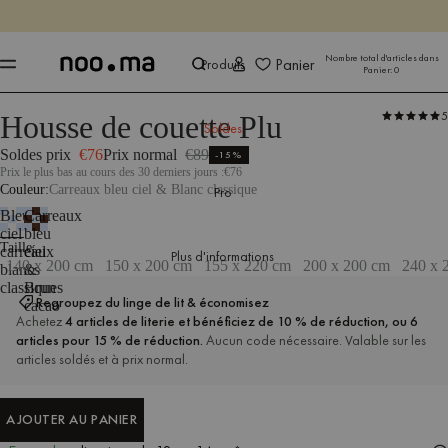
SE TERMINE DANS
Achet
Achet
Nombre total d'articles dans
Panier
Produits
Panier:
0
5
Housse de couette Plu
Produits
Chambre à coucher
Literie
Soldes
Soldes prix
€76
Prix normal
€89
-15%
Prix le plus bas au cours des 30 derniers jours :
€76
Couleur
Carreaux bleu ciel & Blanc classique
Pro
Bleu
Carreaux
ciel
bleu
Dimensions : 140 x 200 cm
Taille
carreaux
ciel
Plus d'informations
140 x 200 cm
150 x 200 cm
155 x 220 cm
200 x 200 cm
240 x 
blancs
&
classiques
Brun
Regroupez du linge de lit & économisez
cacao
Achetez
4 articles de literie et bénéficiez de 10 % de réduction, ou 6
articles pour 15 % de réduction.
Aucun code nécessaire. Valable sur les
articles soldés et à prix normal.
AJOUTER AU PANIER
AJOUTER AU PANIER