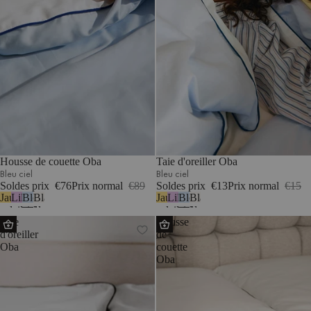
Housse de couette Oba
Taie d'oreiller Oba
Bleu ciel
Bleu ciel
Soldes prix
€76
Prix normal
€89
Soldes prix
€13
Prix normal
€15
Jaune
Lilas
Bleu
Blanc
Jaune
Lilas
Bleu
Blanc
soleil
pastel
ciel
classique
soleil
pastel
ciel
classique
Taie
Housse
d'oreiller
de
Oba
couette
Oba