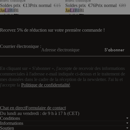
Blanc classique
Blanc classique
Soldes prix
€13
Prix normal
€15
Soldes prix
€76
Prix normal
€89
Jaune
Lilas
Bleu
Blanc
Jaune
Lilas
Bleu
Blanc
soleil
pastel
ciel
classique
soleil
pastel
ciel
classique
Recevez 5% de réduction sur votre première commande !
Courrier électronique :
S'abonner
En cliquant sur « S'abonner », j'accepte de recevoir des informations
commerciales à l'adresse e-mail indiquée ci-dessus et le traitement de
mes données dans le cadre de la réception de la newsletter. J'ai lu et
j'accepte la
Politique de confidentialité
.
Chat en direct
Formulaire de contact
Du lundi au vendredi : de 9 h à 17 h (CET)
Conditions
Informations
Soutien