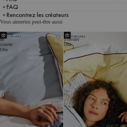
FAQ
Rencontrez les créateurs
Vous aimeriez peut-être aussi
Housse
Taie
BESTSELLERS
BESTSELLERS
de
d'oreiller
couette
Oba
Oba