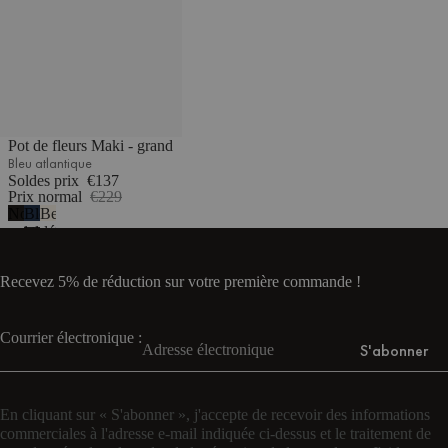
Pot de fleurs Maki - grand
Bleu atlantique
Soldes prix
€137
Prix normal
€229
Noir
Bleu
Beige
volcan
atlantique
désertique
Recevez 5% de réduction sur votre première commande !
Courrier électronique :
S'abonner
En cliquant sur « S'abonner », j'accepte de recevoir des informations
commerciales à l'adresse e-mail indiquée ci-dessus et le traitement de