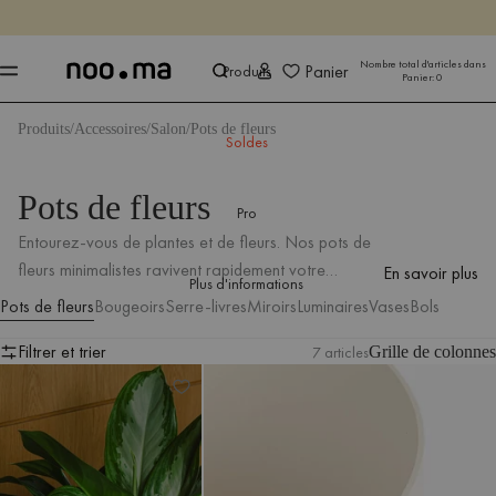
SE TERMINE DANS
Achet
Achet
Nombre total d'articles dans
Panier
Produits
Panier:
0
Produits
Accessoires
Salon
Pots de fleurs
Soldes
Pots de fleurs
Pro
Entourez-vous de plantes et de fleurs. Nos pots de
fleurs minimalistes ravivent rapidement votre
En savoir plus
Plus d'informations
intérieur et offrent à vos plantes un espace spacieux
Pots de fleurs
Bougeoirs
Serre-livres
Miroirs
Luminaires
Vases
Bols
pour une croissance rapide. Robustes, étanches,
Filtrer et trier
disponibles en différentes tailles et couleurs, ils
7 articles
Grille de colonnes
Pot de fleurs Maki - large
Pot de fleurs Maki - grand
Filtrer et trier
deviendront rapidement les meilleurs amis de vos
plantes.