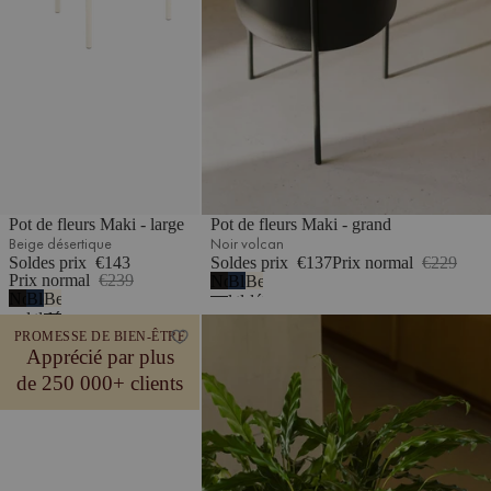
Pot de fleurs Maki - large
Pot de fleurs Maki - grand
Beige désertique
Noir volcan
Soldes prix
€143
Soldes prix
€137
Prix normal
€229
Prix normal
€239
Noir
Bleu
Beige
Noir
Bleu
Beige
volcan
atlantique
désertique
volcan
atlantique
désertique
Pot de fleurs Maki - large
PROMESSE DE BIEN-ÊTRE
Apprécié par plus
de 250 000+ clients