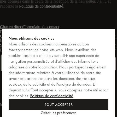
mes données dans le cadre de la réception de la newsletter. J'ai lu et
j'accepte la
Politique de confidentialité
.
Chat en direct
Formulaire de contact
Du lundi au vendredi : de 9 h à 17 h (CET)
Conditions
Nous utilisons des cookies
Informations
Nous utilisons des cookies indispensables au bon
Soutien
fonctionnement de notre site web. Nous installons des
Entreprises
PRO
cookies facultatifs afin de vous offrir une expérience de
navigation personnalisée et d'afficher des informations
adaptées à votre localisation. Nous partageons également
des informations relatives à votre utilisation de notre site
Facebook
Instagram
Linkedin
Pinterest
avec nos partenaires dans les domaines des réseaux
sociaux, de la publicité et de l'analyse de données. En
cliquant sur « Tout accepter », vous acceptez notre utilisation
Achats sécurisés par Trusted Shops.
des cookies.
Politique de confidentialité
.
Protection des achats jusqu'à 20 000 €.
For those who care.
TOUT ACCEPTER
Modes de paiement
Gérer les préférences