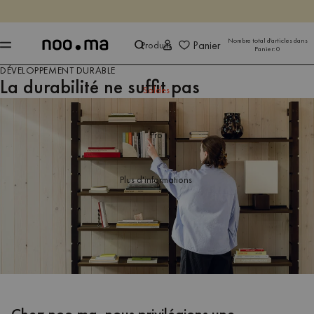
SE TERMINE DANS
Achet
Achet
Nombre total d'articles dans
Panier
Produits
Panier:
0
DÉVELOPPEMENT DURABLE
La durabilité ne suffit pas
Soldes
Pro
Plus d'informations
Chez noo.ma, nous privilégions une