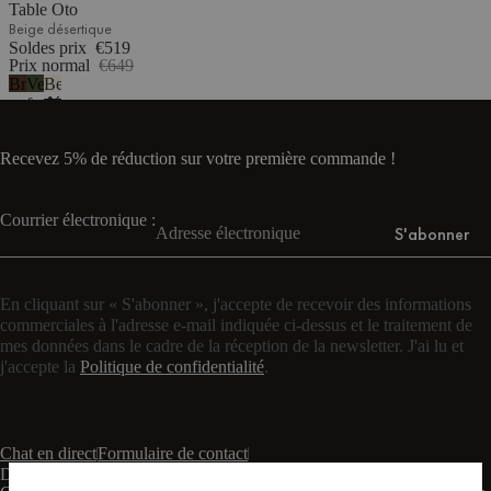
Table Oto
Beige désertique
Soldes prix
€519
Prix normal
€649
Brun
Vert
Beige
cacao
forêt
désertique
Recevez 5% de réduction sur votre première commande !
Courrier électronique :
S'abonner
En cliquant sur « S'abonner », j'accepte de recevoir des informations
commerciales à l'adresse e-mail indiquée ci-dessus et le traitement de
mes données dans le cadre de la réception de la newsletter. J'ai lu et
j'accepte la
Politique de confidentialité
.
Chat en direct
Formulaire de contact
Du lundi au vendredi : de 9 h à 17 h (CET)