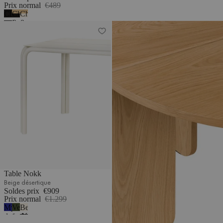
Prix normal
€489
Chêne
Chêne
Chêne
noir
&
&
Table Nokk
Table à manger Dany
-
Noir
Beige
mélamine
volcan
désertique
Table Nokk
Beige désertique
Soldes prix
€909
Prix normal
€1.299
Myrtille
Vert
Beige
douce
forêt
désertique