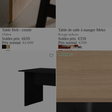
Table Hett - courte
Table de salle à manger Meko
Chêne
Rouge auburn
Soldes prix
€659
Soldes prix
€559
Prix normal
€1.099
Prix normal
€799
Chêne
Chêne
Rouge
Bleu
Chêne
Chêne
Rouge
1
noir
auburn
givré
&
&
auburn
Table Hett - courte
Table de café Sool
NOUVEAU
-
&
Rouge
Beige
&
mélamine
Rouge
auburn
désertique
Beige
auburn
désertique