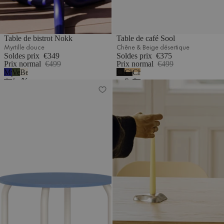
Table de bistrot Nokk
Table de café Sool
Myrtille douce
Chêne & Beige désertique
Soldes prix
€349
Soldes prix
€375
Prix normal
€499
Prix normal
€499
Myrtille
Vert
Beige
Chêne
Chêne
Chêne
douce
forêt
désertique
noir
&
&
Table de salle à manger Meko
Table de salle à manger Meko
-
Noir
Beige
mélamine
volcan
désertique