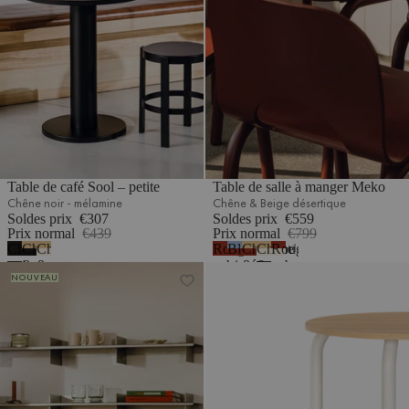
Table de café Sool – petite
Table de salle à manger Meko
Chêne noir - mélamine
Chêne & Beige désertique
Soldes prix
€307
Soldes prix
€559
Prix normal
€439
Prix normal
€799
Chêne
Chêne
Chêne
Rouge
Bleu
Chêne
Chêne
Rouge
1
noir
&
&
auburn
givré
&
&
auburn
Table de café Sool
Table de salle à manger Meko
NOUVEAU
-
Noir
Beige
&
Rouge
Beige
&
mélamine
volcan
désertique
Rouge
auburn
désertique
Beige
auburn
désertique