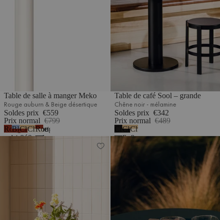
Table de salle à manger Meko
Table de café Sool – grande
Rouge auburn & Beige désertique
Chêne noir - mélamine
Soldes prix
€559
Soldes prix
€342
Prix normal
€799
Prix normal
€489
Rouge
Bleu
Chêne
Chêne
Rouge
Chêne
Chêne
Chêne
1
auburn
givré
&
&
auburn
noir
&
&
Table de salle à manger Meko
Table de bistrot Nokk
&
Rouge
Beige
&
-
Noir
Beige
Rouge
auburn
désertique
Beige
mélamine
volcan
désertique
auburn
désertique