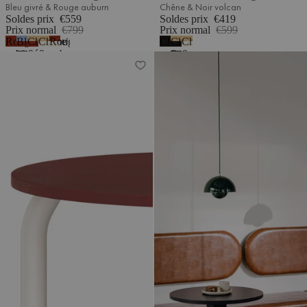
Bleu givré & Rouge auburn
Chêne & Noir volcan
Soldes prix
€559
Soldes prix
€419
Prix normal
€799
Prix normal
€599
Rouge
Bleu
Chêne
Chêne
Rouge
Chêne
Chêne
Chêne
1
auburn
givré
&
&
auburn
noir
&
&
Table de salle à manger Meko
Table de café Sool – grande
&
Rouge
Beige
&
-
Noir
Beige
Rouge
auburn
désertique
Beige
mélamine
volcan
désertique
auburn
désertique