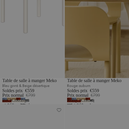
Table de salle à manger Meko
Table de salle à manger Meko
Bleu givré & Beige désertique
Rouge auburn
Soldes prix
€559
Soldes prix
€559
Prix normal
€799
Prix normal
€799
Bleu
Chêne
Chêne
Rouge
Bleu
Rouge
Bleu
Chêne
Chêne
Rouge
1
1
givré
&
&
auburn
givré
auburn
givré
&
&
auburn
Table de bistrot Nokk
Table de café Sool – petite
&
Rouge
Beige
&
&
&
Rouge
Beige
&
Rouge
auburn
désertique
Beige
Beige
Rouge
auburn
désertique
Beige
auburn
désertique
désertique
auburn
désertique