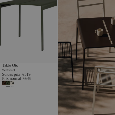
Table Oto
Vert forêt
Soldes prix
€519
Prix normal
€649
Brun
Vert
Beige
cacao
forêt
désertique