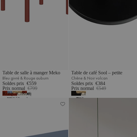
Table de salle à manger Meko
Table de café Sool – petite
Bleu givré & Rouge auburn
Chêne & Noir volcan
Soldes prix
€559
Soldes prix
€384
Prix normal
€799
Prix normal
€549
Rouge
Bleu
Chêne
Chêne
Rouge
Chêne
Chêne
Chêne
1
auburn
givré
&
&
auburn
noir
&
&
Table de salle à manger Meko
Table de café Sool – grande
&
Rouge
Beige
&
-
Noir
Beige
Rouge
auburn
désertique
Beige
mélamine
volcan
désertique
auburn
désertique