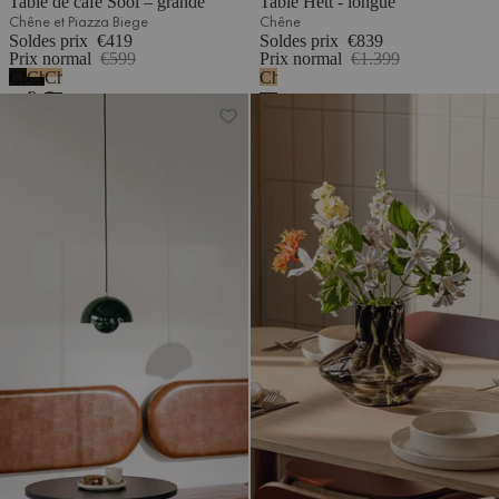
Table de café Sool – grande
Table Hett - longue
Chêne et Piazza Biege
Chêne
Soldes prix
€419
Soldes prix
€839
Prix normal
€599
Prix normal
€1.399
Chêne
Chêne
Chêne
Chêne
noir
&
&
Table de café Sool – petite
Table de salle à manger Meko
-
Noir
Beige
mélamine
volcan
désertique