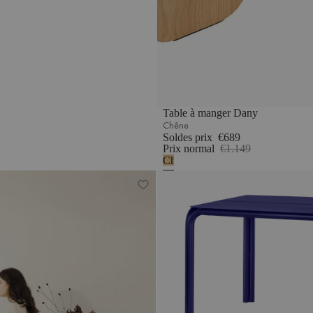
Table à manger Dany
Chêne
Soldes prix
€689
Prix normal
€1.149
Chêne
Table de salle à manger Meko
Table Nokk