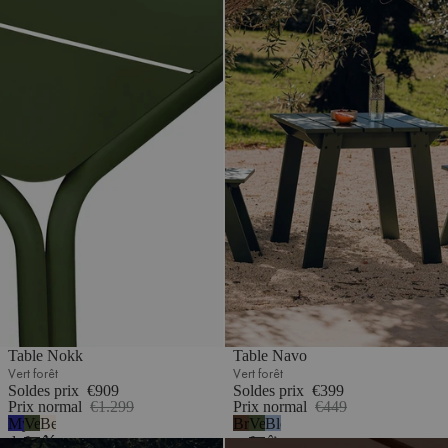
Table Nokk
Table Navo
Vert forêt
Vert forêt
Soldes prix
€909
Soldes prix
€399
Prix normal
€1.299
Prix normal
€449
Myrtille
Vert
Beige
Brun
Vert
Bleu
douce
forêt
désertique
cacao
forêt
givré
Table Navo
Table Navo