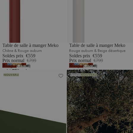
Table de salle à manger Meko
Table de salle à manger Meko
Chêne & Rouge auburn
Rouge auburn & Beige désertique
Soldes prix
€559
Soldes prix
€559
Prix normal
€799
Prix normal
€799
Rouge
Bleu
Chêne
Chêne
Rouge
Rouge
Bleu
Chêne
Chêne
Rouge
1
1
auburn
givré
&
&
auburn
auburn
givré
&
&
auburn
Table Nokk
Table Navo
NOUVEAU
VENDU
NOUVEAU
&
Rouge
Beige
&
&
Rouge
Beige
&
Rouge
auburn
désertique
Beige
Rouge
auburn
désertique
Beige
auburn
désertique
auburn
désertique