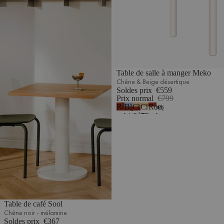
Table de salle à manger Meko
Chêne & Beige désertique
Soldes prix
€559
Prix normal
€799
Rouge
Bleu
Chêne
Chêne
Rouge
1
auburn
givré
&
&
auburn
&
Rouge
Beige
&
Rouge
auburn
désertique
Beige
auburn
désertique
Table de café Sool
Chêne noir - mélamine
Soldes prix
€367