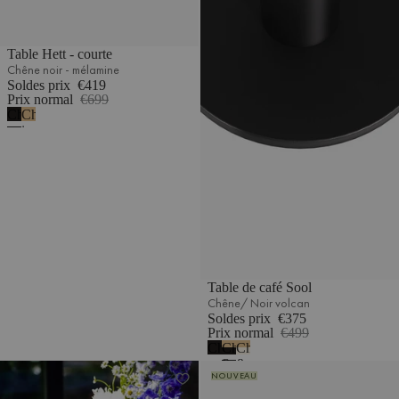
Table Hett - courte
Chêne noir - mélamine
Soldes prix
€419
Prix normal
€699
Chêne
Chêne
noir
-
mélamine
Table de café Sool
Chêne/ Noir volcan
Soldes prix
€375
Prix normal
€499
Chêne
Chêne
Chêne
noir
&
&
Table de bistrot Nokk
Table de café Sool
NOUVEAU
-
Noir
Beige
mélamine
volcan
désertique