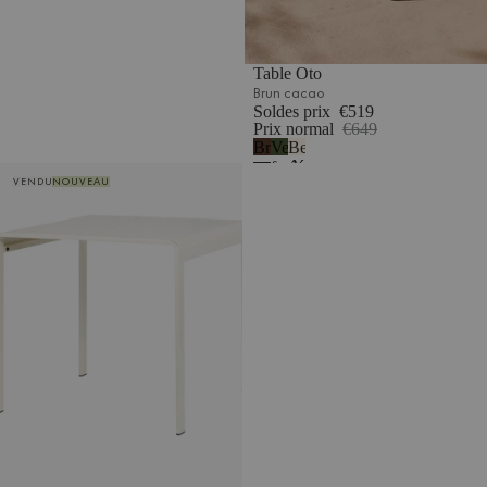
Table Oto
Brun cacao
Soldes prix
€519
Prix normal
€649
Brun
Vert
Beige
cacao
forêt
désertique
Table Oto
VENDU
NOUVEAU