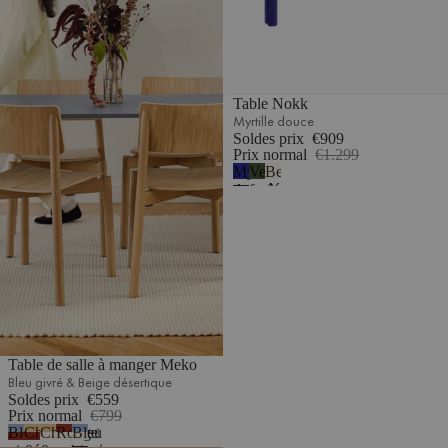
Table Nokk
Myrtille douce
Soldes prix
€909
Prix normal
€1.299
Myrtille
Vert
Beige
douce
forêt
désertique
Table de salle à manger Meko
Bleu givré & Beige désertique
Soldes prix
€559
Prix normal
€799
Bleu
Chêne
Chêne
Rouge
Bleu
1