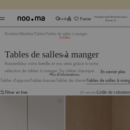
SE TERMINE DANS
Achet
Achet
Nombre total d'articles dans
Panier
Produits
Panier:
0
Produits
Meubles
Tables
Tables de salles à manger
Soldes
Tables de salles à manger
Pro
Rassemblez votre famille et vos amis grâce à notre
sélection de tables à manger. Du chêne classique
En savoir plus
Plus d'informations
aux élégantes finitions noires, notre collection offre
Tables d'appoint
Tables basses
Tables de chevet
Tables de salles à man
une gamme de designs pour compléter toute salle à
Filtrer et trier
manger. Parcourez notre sélection et trouvez la
39 articles
Grille de colonnes
Table de café Sool – grande
Table Hett - longue
Filtrer et trier
table à manger parfaite pour votre maison.