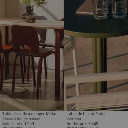
Table de salle à manger Meko
Table de bistrot Nokk
Chêne & Rouge auburn
Vert forêt
Soldes prix
€559
Soldes prix
€349