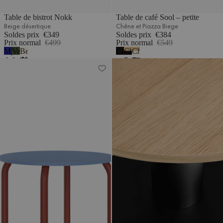
Table de bistrot Nokk
Table de café Sool – petite
Beige désertique
Chêne et Piazza Biege
Soldes prix
€349
Soldes prix
€384
Prix normal
€499
Prix normal
€549
Myrtille
Vert
Beige
Chêne
Chêne
Chêne
douce
forêt
désertique
noir
&
&
Table de salle à manger Meko
Table de café Sool – petite
-
Noir
Beige
mélamine
volcan
désertique