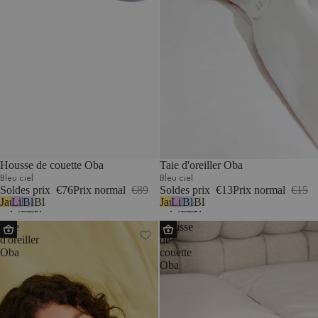
Housse de couette Oba
Taie d'oreiller Oba
Bleu ciel
Bleu ciel
Soldes prix
€76
Prix normal
€89
Soldes prix
€13
Prix normal
€15
Jaune
Lilas
Bleu
Blanc
Jaune
Lilas
Bleu
Blanc
soleil
pastel
ciel
classique
soleil
pastel
ciel
classique
Taie
Housse
d'oreiller
de
Oba
couette
Oba