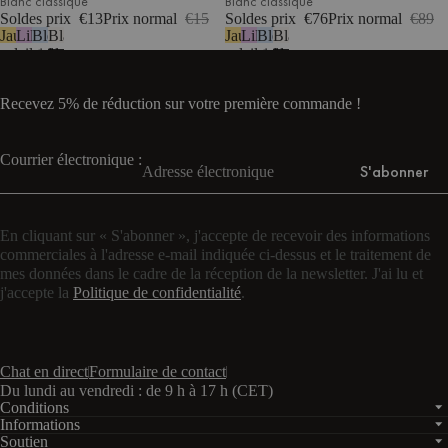
Blanc classique
Blanc classique
Soldes prix
€13
Prix normal
€15
Soldes prix
€76
Prix normal
€89
Jaune
Lilas
Bleu
Blanc
Jaune
Lilas
Bleu
Blanc
soleil
pastel
ciel
classique
soleil
pastel
ciel
classique
Recevez 5% de réduction sur votre première commande !
Courrier électronique :
S'abonner
En cliquant sur « S'abonner », j'accepte de recevoir des informations
commerciales à l'adresse e-mail indiquée ci-dessus et le traitement de
mes données dans le cadre de la réception de la newsletter. J'ai lu et
j'accepte la
Politique de confidentialité
.
Chat en direct
Formulaire de contact
Du lundi au vendredi : de 9 h à 17 h (CET)
Conditions
Informations
Soutien