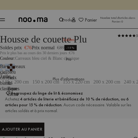
SE TERMINE DANS
Achet
Achet
Nombre total d'articles dans
Panier
Produits
Panier:
0
5
Housse de couette Plu
Produits
Chambre à coucher
Literie
Soldes
Soldes prix
€76
Prix normal
€89
-15%
Prix le plus bas au cours des 30 derniers jours :
€76
Couleur
Carreaux bleu ciel & Blanc classique
Pro
Bleu
Carreaux
ciel
bleu
Dimensions : 140 x 200 cm
Taille
carreaux
ciel
Plus d'informations
140 x 200 cm
150 x 200 cm
155 x 220 cm
200 x 200 cm
240 x 
blancs
&
classiques
Brun
Regroupez du linge de lit & économisez
cacao
Achetez
4 articles de literie et bénéficiez de 10 % de réduction, ou 6
articles pour 15 % de réduction.
Aucun code nécessaire. Valable sur les
articles soldés et à prix normal.
AJOUTER AU PANIER
AJOUTER AU PANIER