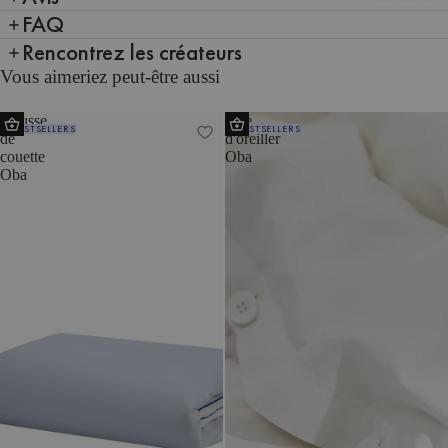
FAQ
Rencontrez les créateurs
Vous aimeriez peut-être aussi
Housse
Taie
BESTSELLERS
BESTSELLERS
de
d'oreiller
couette
Oba
Oba