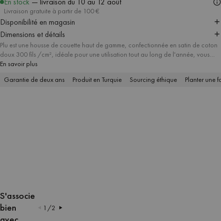
En stock
— livraison
du 10 au 12 août
Livraison gratuite à partir de 100 €
Disponibilité en magasin
Dimensions et détails
Plu est une housse de couette haut de gamme, confectionnée en satin de coton
doux 300 fils /cm², idéale pour une utilisation tout au long de l'année, vous
gardant au chaud en hiver et au frais en été. Le motif à carreaux moderne dans
En savoir plus
des couleurs soigneusement assorties donne à votre chambre un caractère
Garantie de deux ans
Produit en Turquie
Sourcing éthique
Planter une f
minimaliste mais audacieux. La couette est disponible en plusieurs tailles pour
répondre à vos besoins, et vous pouvez ajouter une taie d'oreiller assortie pour
créer un look cohérent et frais.
AFFICHER
AFFICHER
AFFICHER
AFFICHER
AFFICHER
AFFICHER
AFFICHER
AFFICHER
L'IMAGE
L'IMAGE
L'IMAGE
L'IMAGE
L'IMAGE
L'IMAGE
L'IMAGE
L'IMAGE
S'associe
EN
EN
EN
EN
EN
EN
EN
EN
bien
1
/
2
PLEIN
PLEIN
PLEIN
PLEIN
PLEIN
PLEIN
PLEIN
PLEIN
avec