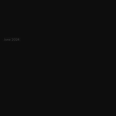
ESSZIMMER
Vom intimen Abendessen bis zum üppigen Festm
Esszimmerinspirationen sind nur ein paar Klicks 
Sie in runden und rechteckigen Tischen, Bänke,
und Bar Hocker für Japandi oder minimalistisch
für kleine und große Wohnungen.
June 2024
Mehr erfahren
Mehr erfahren