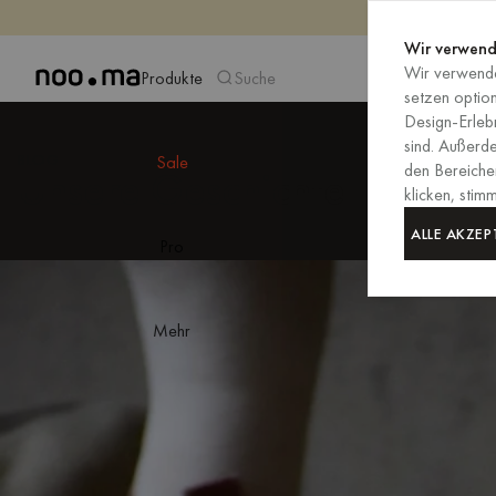
Wir verwend
Wir verwende
Produkte
Suche
setzen optio
Design-Erlebn
sind. Außerd
BLOG
Sale
den Bereiche
Unsere Geschichte
klicken, sti
ALLE AKZEP
Pro
Mehr