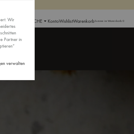
pen
pen
ert. Wir
GION UND SPRACHE
Konto
Wishlist
Warenkorb
Summe im Warenkorb:
0
neidertes
schnitten
e Partner in
ptieren“
ngen verwalten