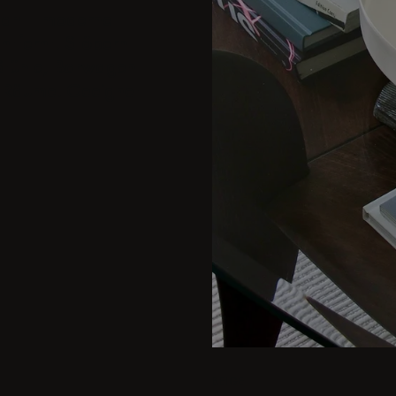
ahl - moderne
entfernt. Stöbern
 Stühle, Barwagen
e Räume. Geeignet
BEIGE