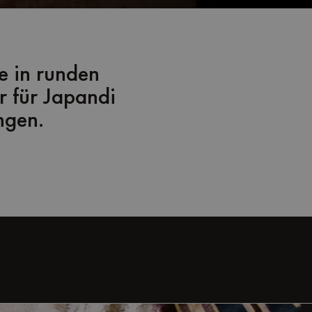
ie in runden
r für Japandi
ngen.