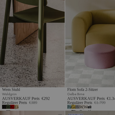
Wem Stuhl
Flom Sofa 2-Sitzer
Waldgrün
Gelbe Birne
AUSVERKAUF Preis
€292
AUSVERKAUF Preis
€1.3
Regulärer Preis
€389
Regulärer Preis
€1.799
Vulkanschwarz
Waldgrün
Kastanienrot
Eiche
Pastellblau
Gelbe
Hellgrau
Wüstenbeige
Wolkenbeige
5
Birne
Bouclé
Taso Pouf
Ü Pouf
BESTSELLER