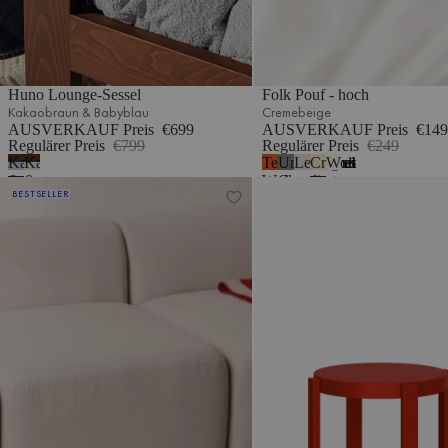
Huno Lounge-Sessel
Folk Pouf - hoch
Kakaobraun & Babyblau
Cremebeige
AUSVERKAUF Preis
€699
AUSVERKAUF Preis
€149
Regulärer Preis
€799
Regulärer Preis
€249
Kakaobraun
Kakaobraun
Terrakotta-
Universelles
Lehmgrau
Cremebeige
Wolkenbeige Bouc
5
&
&
Wolle
Grau
meliert
Ü Pouf
Doon Hocker
BESTSELLER
Babyblau
Wüstenbeige
-
Bouclé
Wolle