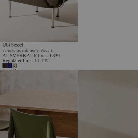
Ubi Sessel
Schokoladenbrauner Bouclé
AUSVERKAUF Preis
€839
Regulärer Preis
€1.199
Schokoladenbrauner
Blaubeermousse
Klassische
Bouclé
Wolle
Beige
Wem Stuhl
Flom Sofa 2-Sitzer
Wolle