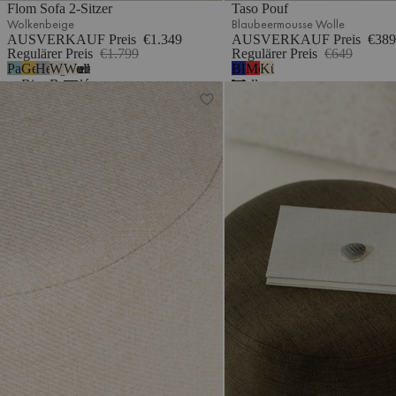
Flom Sofa 2-Sitzer
Taso Pouf
Wolkenbeige
Blaubeermousse Wolle
AUSVERKAUF Preis
€1.349
AUSVERKAUF Preis
€389
Regulärer Preis
€1.799
Regulärer Preis
€649
Pastellblau
Gelbe
Hellgrau
Wüstenbeige
Wolkenbeige
Blaubeermousse
Mohnenrot
Küstenbeige
5
Birne
Bouclé
Wolle
Folk Pouf - breit
Folk Pouf - hoch