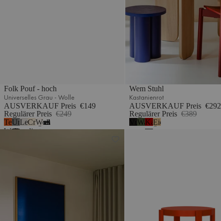
Folk Pouf - hoch
Wem Stuhl
Universelles Grau - Wolle
Kastanienrot
AUSVERKAUF Preis
€149
AUSVERKAUF Preis
€292
Regulärer Preis
€249
Regulärer Preis
€389
Terrakotta-
Universelles
Lehmgrau
Cremebeige
Wolkenbeige Bouclé
Vulkanschwarz
Waldgrün
Kastanienrot
Eiche
5
Wolle
Grau
meliert
Flom Sofa 3-Sitzer
Doon Barhocker - hoch
-
Wolle