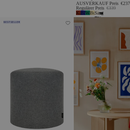
AUSVERKAUF Preis
€237
Regulärer Preis
€339
Kastanienrot
Blaubeermousse
Wassermelonengrün
Buttergelb
Sand
1
Beige
Folk Pouf - hoch
Wem Stuhl
BESTSELLER