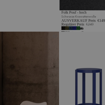
Folk Pouf - hoch
Schwarze Krawattenwolle
AUSVERKAUF Preis
€149
Regulärer Preis
€249
Schwarze
Italienische
Abendblau
Blaubeermousse
Moosgrün
5
Krawattenwolle
Olive
RM58 Sessel
Doon Barhocker - hoch