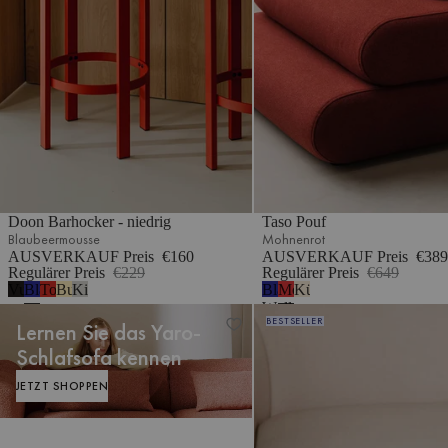
Taso Pouf
Doon Barhocker - niedrig
Mohnenrot
Blaubeermousse
AUSVERKAUF Preis
€389
AUSVERKAUF Preis
€160
Regulärer Preis
€649
Regulärer Preis
€229
Blaubeermousse
Mohnenrot
Küstenbeige
Vulkanschwarz
Blaubeermousse
Tomatenrot
Buttergelb
Kieselgrau
Wolle
Oly Hocker
BESTSELLER
Lernen Sie das Yaro-
Schlafsofa kennen
JETZT SHOPPEN
JETZT SHOPPEN