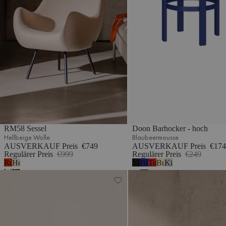
RM58 Sessel
Doon Barhocker - hoch
Hellbeige Wolle
Blaubeermousse
AUSVERKAUF Preis
€749
AUSVERKAUF Preis
€174
Regulärer Preis
€999
Regulärer Preis
€249
Rostrote
Hellbeige
Vulkanschwarz
Blaubeermousse
Tomatenrot
Buttergelb
Kieselgrau
Wolle
Wolle
Flom Sofa 2-Sitzer
Taso Pouf