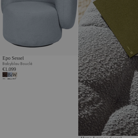
Epo Sessel
Babyblau Bouclé
€1.099
Schokoladenbrauner
Babyblau
Wüstenbeige
Bouclé
Bouclé
Bouclé