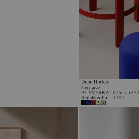
Doon Hocker
Kieselgrau
AUSVERKAUF Preis
€132
Regulärer Preis
€189
Vulkanschwarz
Blaubeermousse
Tomatenrot
Buttergelb
Kieselgrau
RM58 Sessel
Feo Pouf