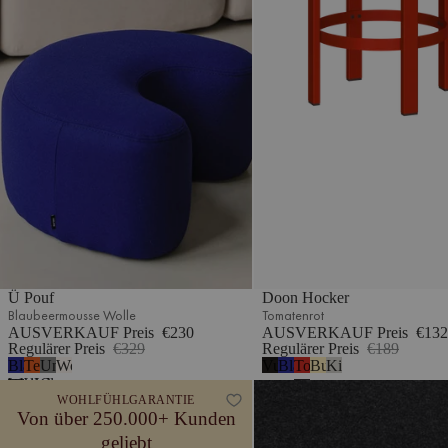
Ü Pouf
Doon Hocker
Blaubeermousse Wolle
Tomatenrot
AUSVERKAUF Preis
€230
AUSVERKAUF Preis
€132
Regulärer Preis
€329
Regulärer Preis
€189
Blaubeermousse
Terrakotta-
Universelles
Wolkenbeige Bouclé
Vulkanschwarz
Blaubeermousse
Tomatenrot
Buttergelb
Kieselgrau
Wolle
Wolle
Grau
Folk Pouf - hoch
WOHLFÜHLGARANTIE
-
Von über 250.000+ Kunden
Wolle
geliebt