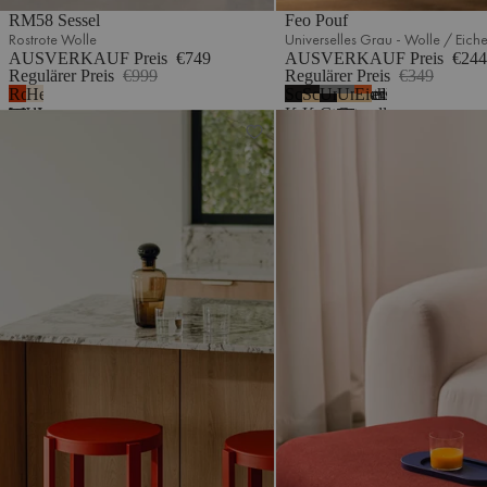
RM58 Sessel
Feo Pouf
Rostrote Wolle
Universelles Grau - Wolle / Eich
AUSVERKAUF Preis
€749
AUSVERKAUF Preis
€244
Regulärer Preis
€999
Regulärer Preis
€349
Rostrote
Hellbeige
Schwarze
Schwarze
Universelles
Universelles
Eiche
2
Wolle
Wolle
Krawattenwolle
KrawattenwolleEiche
Grau
Grau
Doon Barhocker - niedrig
Taso Pouf
/
-
-
Schwarz
Wolle
WolleEiche
Platte
Platte