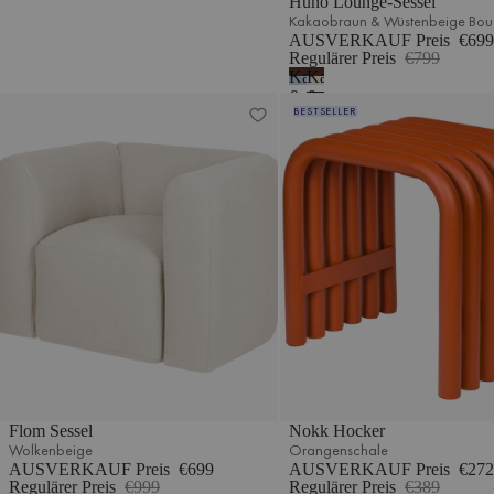
Huno Lounge-Sessel
Kakaobraun & Wüstenbeige Bou
AUSVERKAUF Preis
€699
Regulärer Preis
€799
Kakaobraun
Kakaobraun
&
&
Flom Sessel
Nokk Hocker
BESTSELLER
Babyblau
Wüstenbeige
Bouclé
Flom Sessel
Nokk Hocker
Wolkenbeige
Orangenschale
AUSVERKAUF Preis
€699
AUSVERKAUF Preis
€272
Regulärer Preis
€999
Regulärer Preis
€389