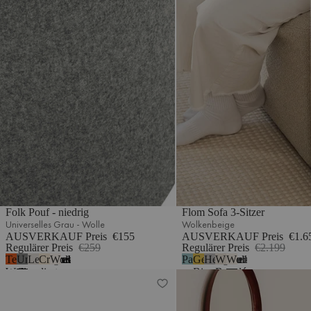
Folk Pouf - niedrig
Flom Sofa 3-Sitzer
Universelles Grau - Wolle
Wolkenbeige
AUSVERKAUF Preis
€155
AUSVERKAUF Preis
€1.6
Regulärer Preis
€259
Regulärer Preis
€2.199
Terrakotta-
Universelles
Lehmgrau
Cremebeige
Wolkenbeige Bouclé
Pastellblau
Gelbe
Hellgrau
Wüstenbeige
Wolkenbeige
5
5
Wolle
Grau
meliert
Birne
Bouclé
Ubi Sessel
Hett Bank
-
Wolle