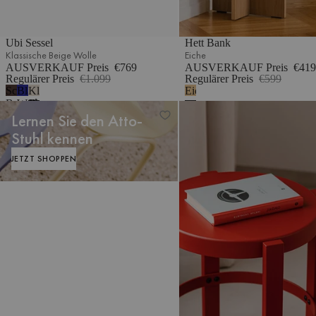
Ubi Sessel
Hett Bank
Klassische Beige Wolle
Eiche
AUSVERKAUF Preis
€769
AUSVERKAUF Preis
€419
Regulärer Preis
€1.099
Regulärer Preis
€599
Schokoladenbrauner
Blaubeermousse
Klassische
Eiche
Bouclé
Wolle
Beige
Doon Hocker
Lernen Sie den Atto-
Wolle
Stuhl kennen
JETZT SHOPPEN
JETZT SHOPPEN