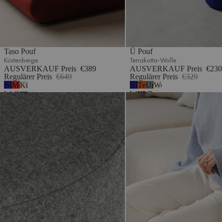
Taso Pouf
Ü Pouf
Küstenbeige
Terrakotta-Wolle
AUSVERKAUF Preis
€389
AUSVERKAUF Preis
€230
Regulärer Preis
€649
Regulärer Preis
€329
Blaubeermousse
Mohnenrot
Küstenbeige
Blaubeermousse
Terrakotta-
Universelles
Wolkenbeige Bouclé
Wolle
Wolle
Wolle
Grau
Folk Pouf - niedrig
Flom Sofa 3-Sitzer
-
Wolle