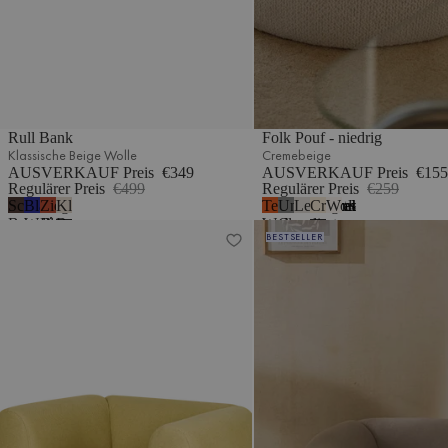
Rull Bank
Folk Pouf - niedrig
Klassische Beige Wolle
Cremebeige
AUSVERKAUF Preis
€349
AUSVERKAUF Preis
€155
Regulärer Preis
€499
Regulärer Preis
€259
Schokoladenbrauner
Blaubeermousse
Ziegelrot
Klassische
Terrakotta-
Universelles
Lehmgrau
Cremebeige
Wolkenbeige Bouc
5
Bouclé
Wolle
Bouclé
Beige
Wolle
Grau
meliert
Flom Sessel
Folk Pouf - hoch
BESTSELLER
Wolle
-
Wolle