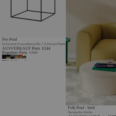
Feo Pouf
Schwarze Krawattenwolle / Schwarz Platte
AUSVERKAUF Preis
€244
Regulärer Preis
€349
Schwarze
Schwarze
Universelles
Universelles
Eiche
2
Krawattenwolle
KrawattenwolleEiche
Grau
Grau
/
-
-
Schwarz
Wolle
WolleEiche
Platte
Platte
Folk Pouf - breit
Terrakotta-Wolle