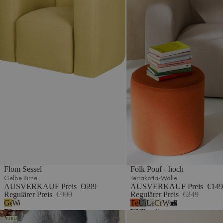
Flom Sessel
Folk Pouf - hoch
Gelbe Birne
Terrakotta-Wolle
AUSVERKAUF Preis
€699
AUSVERKAUF Preis
€149
Regulärer Preis
€999
Regulärer Preis
€249
Gelbe
Wolkenbeige
Terrakotta-
Universelles
Lehmgrau
Cremebeige
Wolkenbeige Bouc
5
Birne
Wolle
Grau
meliert
Huno Lounge-Sessel
Folk Pouf - hoch
NEU
-