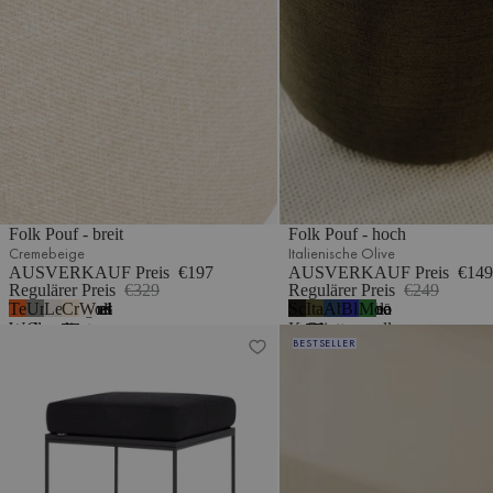
Folk Pouf - breit
Folk Pouf - hoch
Cremebeige
Italienische Olive
AUSVERKAUF Preis
€197
AUSVERKAUF Preis
€149
Regulärer Preis
€329
Regulärer Preis
€249
Terrakotta-
Universelles
Lehmgrau
Cremebeige
Wolkenbeige Bouclé
Schwarze
Italienische
Abendblau
Blaubeermousse
Moosgrün
5
5
Wolle
Grau
meliert
Krawattenwolle
Olive
Feo Pouf
Folk Pouf - breit
BESTSELLER
-
Wolle