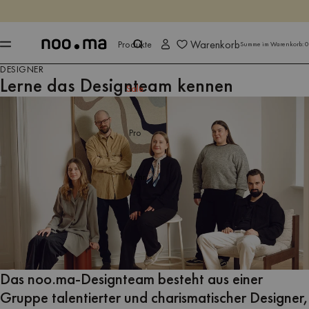
ENDET IN
Jetzt shoppen
Jetzt shoppen
Warenkorb
Produkte
Summe im Warenkorb:
0
DESIGNER
Lerne das Designteam kennen
Sale
Pro
Mehr
Das noo.ma-Designteam besteht aus einer
Gruppe talentierter und charismatischer Designer,