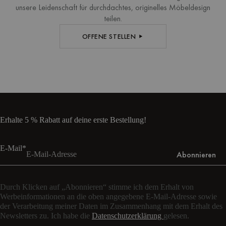
unsere Leidenschaft für durchdachtes, originelles Möbeldesign
teilen.
OFFENE STELLEN
Erhalte 5 % Rabatt auf deine erste Bestellung!
E-Mail*
Abonnieren
Durch Klicken auf „Abonnieren“ stimme ich dem Erhalt von
Werbeinformationen an die oben angegebene E-Mail-Adresse sowie
der Verarbeitung meiner Daten im Zusammenhang mit dem Erhalt des
Newsletters zu. Ich habe die
Datenschutzerklärung
gelesen.