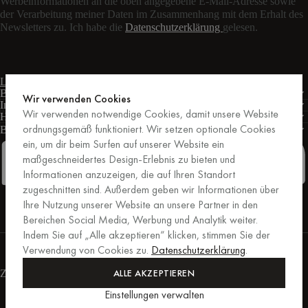
Werbeinformationen an die oben angegebene E-Mail-Adresse sowie
der Verarbeitung meiner Daten im Zusammenhang mit dem Erhalt des
Newsletters zu. Ich habe die
Datenschutzerklärung
gelesen.
Live-Chat
Kontaktformular
Mo – Fr: 9:00 – 17:00 Uhr MEZ
Bedingungen
Wir verwenden Cookies
Informationen
Wir verwenden notwendige Cookies, damit unsere Website
Hilfe
ordnungsgemäß funktioniert. Wir setzen optionale Cookies
Business
PRO
ein, um dir beim Surfen auf unserer Website ein
maßgeschneidertes Design-Erlebnis zu bieten und
Informationen anzuzeigen, die auf Ihren Standort
zugeschnitten sind. Außerdem geben wir Informationen über
Facebook
Instagram
Linkedin
Pinterest
Ihre Nutzung unserer Website an unsere Partner in den
Bereichen Social Media, Werbung und Analytik weiter.
Indem Sie auf „Alle akzeptieren“ klicken, stimmen Sie der
Einkäufe, die von Trusted Shops abgesichert sind.
Verwendung von Cookies zu.
Datenschutzerklärung
.
Kaufschutz bis zu 20.000 €.
For those who care.
ALLE AKZEPTIEREN
Zahlungsmethoden
Einstellungen verwalten