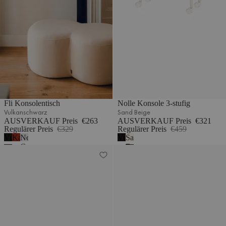
Fli Konsolentisch
Nolle Konsole 3-stufig
Vulkanschwarz
Sand Beige
AUSVERKAUF Preis
€263
AUSVERKAUF Preis
€321
Regulärer Preis
€329
Regulärer Preis
€459
Vulkanschwarz
Kastanienrot
Neblig-
Vulkanschwarz
Sand
Grau
Beige
Nolle Konsole 3-stufig
Nolle Konsole 2-stufig