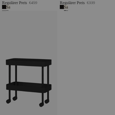
Regulärer Preis
€459
Regulärer Preis
€339
Vulkanschwarz
Sand
Vulkanschwarz
Sand
Beige
Beige
Nolle Konsole 2-stufig