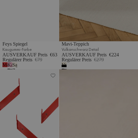
Feys Spiegel
Mavi-Teppich
Kaugummi-Farbe
Vulkanschwarz Detail
AUSVERKAUF Preis
€63
AUSVERKAUF Preis
€224
Regulärer Preis
€79
Regulärer Preis
€279
Mohnenrot
Kaugummi-
Sand
Vulkanschwarz
Farbe
Beige
Detail
Glips Wandgarderobe
Lenu Teppich