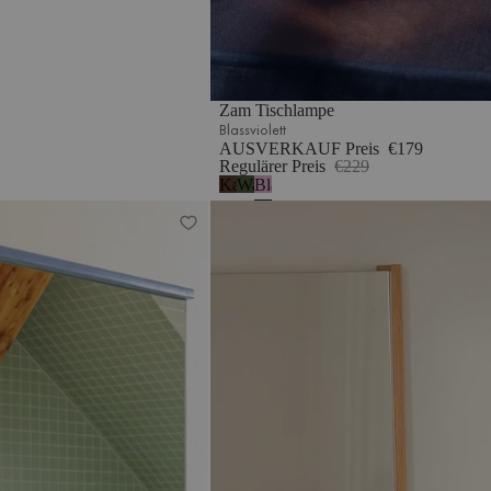
Zam Tischlampe
Blassviolett
AUSVERKAUF Preis
€179
Regulärer Preis
€229
Kakaobraun
Waldgrün
Blassviolett
Lun Wandspiegel – klein
Lun Wandspiegel – groß