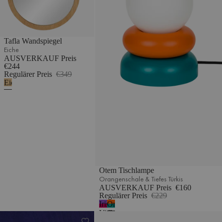
Tafla Wandspiegel
Eiche
AUSVERKAUF Preis
€244
Regulärer Preis
€349
Eiche
Otem Tischlampe
Orangenschale & Tiefes Türkis
AUSVERKAUF Preis
€160
Regulärer Preis
€229
Iris
Orangenschale
Violett
&
Aku Spiegel
Gugi Regenschirmständer
&
Tiefes