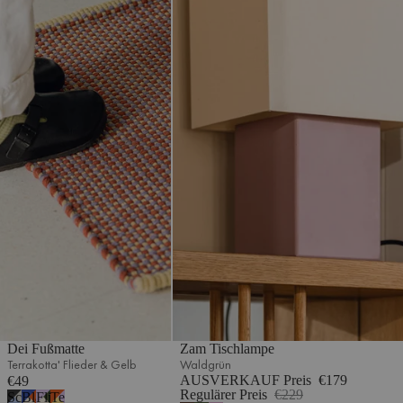
Dei Fußmatte
Zam Tischlampe
Terrakotta' Flieder & Gelb
Waldgrün
AUSVERKAUF Preis
€179
€49
Regulärer Preis
€229
Schwarz,
Blau,
Flieder,
Terrakotta,