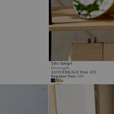
Tako Spiegel
Zitronengelb
AUSVERKAUF Preis
€55
Regulärer Preis
€69
Blaubeermousse
Zitronengelb
Sand
Beige
Zam Tischlampe
Lun Anlehnspiegel