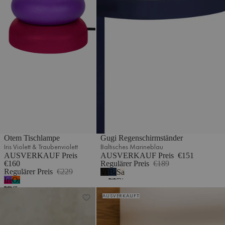
Otem Tischlampe
Gugi Regenschirmständer
Iris Violett & Traubenviolett
Baltisches Marineblau
AUSVERKAUF Preis
AUSVERKAUF Preis
€151
€160
Regulärer Preis
€189
Regulärer Preis
€229
Vulkanschwarz
Baltisches
Sand
Iris
Orangenschale
Marineblau
Beige
Violett
&
Tako Spiegel
Feys Spiegel
AUSVERKAUFT
&
Tiefes
Traubenviolett
Türkis