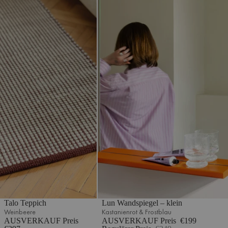
Talo Teppich
Lun Wandspiegel – klein
Weinbeere
Kastanienrot & Frostblau
AUSVERKAUF Preis
AUSVERKAUF Preis
€199