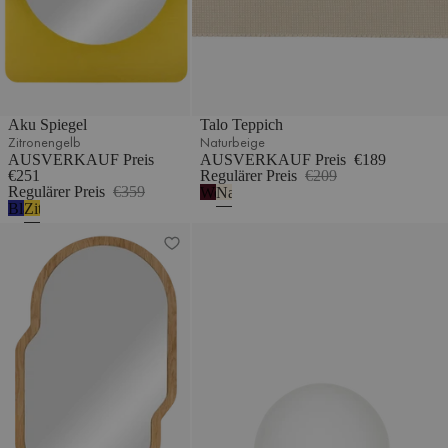
Aku Spiegel
Talo Teppich
Zitronengelb
Naturbeige
AUSVERKAUF Preis
AUSVERKAUF Preis
€189
€251
Regulärer Preis
€209
Regulärer Preis
€359
Weinbeere
Naturbeige
Blaubeermousse
Zitronengelb
Tafla Wandspiegel
Otem Tischlampe