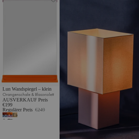
Lun Wandspiegel – klein
Orangenschale & Blassviolett
AUSVERKAUF Preis
€199
Regulärer Preis
€249
Kastanienrot
Orangenschale
Eiche
&
&
Frostblau
Blassviolett