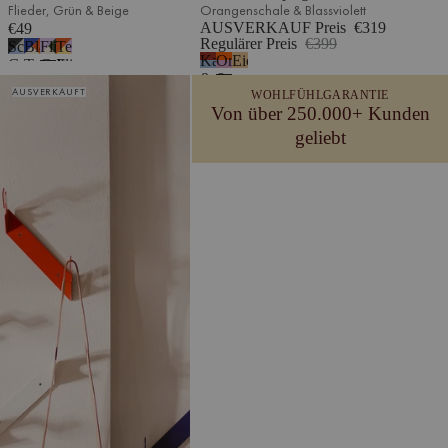
Flieder, Grün & Beige
Orangenschale & Blassviolett
AUSVERKAUF Preis
€319
€49
Regulärer Preis
€399
Schwarz,
Blau,
Flieder,
Terrakotta,
Kastanienrot
Orangenschale
Eiche
Grau
Terrakotta
Grün
Flieder
&
&
Glips Wandgarderobe
und
Beige
&
&
AUSVERKAUFT
WOHLFÜHLGARANTIE
Frostblau
Blassviolett
Hellblau
Beige
Gelb
Von über 250.000+ Kunden
geliebt