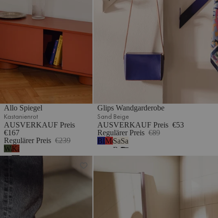
Allo Spiegel
Glips Wandgarderobe
Kastanienrot
Sand Beige
AUSVERKAUF Preis
AUSVERKAUF Preis
€53
€167
Regulärer Preis
€89
Regulärer Preis
€239
Blaubeermousse
Mohnenrot
Sand
Sand
Waldgrün
Kastanienrot
Beige
Beige
Dei Fußmatte
Lun Anlehnspiegel