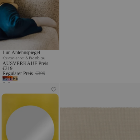
Lun Anlehnspiegel
Kastanienrot & Frostblau
AUSVERKAUF Preis
€319
Regulärer Preis
€399
Kastanienrot
Orangenschale
Eiche
&
&
Aku Spiegel
Talo Teppich
Frostblau
Blassviolett