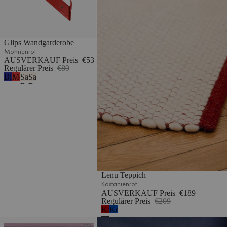
Glips Wandgarderobe
Mohnenrot
AUSVERKAUF Preis
€53
Regulärer Preis
€89
Blaubeermousse
Mohnenrot
Sand
Sand
Beige
Beige
Lenu Teppich
Kastanienrot
AUSVERKAUF Preis
€189
Regulärer Preis
€209
Kastanienrot
Kobaltblau
Lun Wandspiegel – klein
Zam Tischlampe