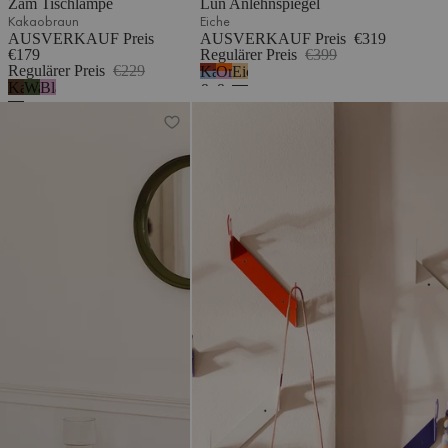
Zam Tischlampe
Lun Anlehnspiegel
Kakaobraun
Eiche
AUSVERKAUF Preis
AUSVERKAUF Preis
€319
€179
Regulärer Preis
€399
Regulärer Preis
€229
Kastanienrot
Orangenschale
Eiche
Kakaobraun
Waldgrün
Blassviolett
&
&
Frostblau
Blassviolett
Allo Spiegel
Glips Wandgarderobe