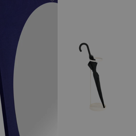
Traubenviolett
Türkis