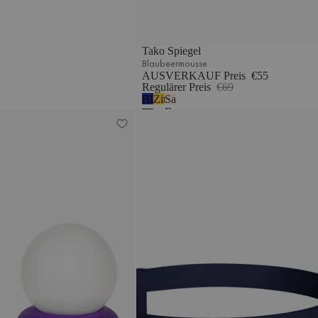
Tako Spiegel
Blaubeermousse
AUSVERKAUF Preis
€55
Regulärer Preis
€69
Blaubeermousse
Zitronengelb
Sand
Beige
Otem Tischlampe
Gugi Regenschirmständer