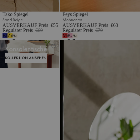
Tako Spiegel
Feys Spiegel
Sand Beige
Mohnenrot
AUSVERKAUF Preis
€55
AUSVERKAUF Preis
€63
Regulärer Preis
€69
Regulärer Preis
€79
Blaubeermousse
Zitronengelb
Sand
Mohnenrot
Kaugummi-
Sand
Beige
Farbe
Beige
Tako Spiegel
Konsolentische
KOLLEKTION ANSEHEN
KOLLEKTION ANSEHEN