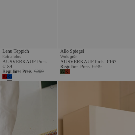
Lenu Teppich
Allo Spiegel
Kobaltblau
Waldgrün
AUSVERKAUF Preis
AUSVERKAUF Preis
€167
€189
Regulärer Preis
€239
Regulärer Preis
€209
Waldgrün
Kastanienrot
Kastanienrot
Kobaltblau
Dei Fußmatte
Zam Tischlampe