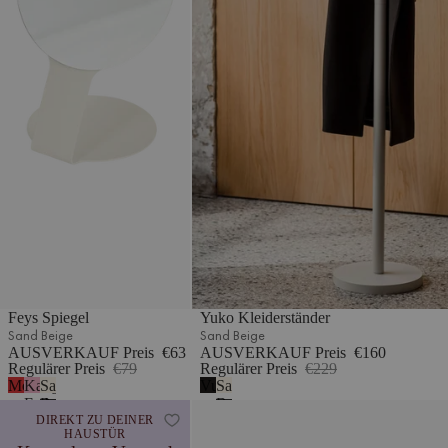
Feys Spiegel
Yuko Kleiderständer
Sand Beige
Sand Beige
AUSVERKAUF Preis
€63
AUSVERKAUF Preis
€160
Regulärer Preis
€79
Regulärer Preis
€229
Mohnenrot
Kaugummi-
Sand
Vulkanschwarz
Sand
Farbe
Beige
Beige
Tako Spiegel
DIREKT ZU DEINER
HAUSTÜR