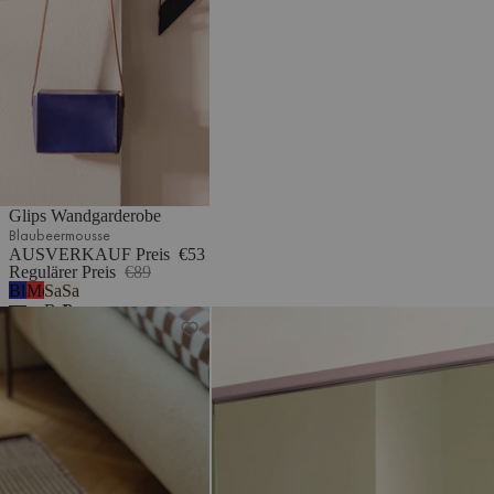
Glips Wandgarderobe
Blaubeermousse
AUSVERKAUF Preis
€53
Regulärer Preis
€89
Blaubeermousse
Mohnenrot
Sand
Sand
Beige
Beige
Talo Teppich
Lun Wandspiegel – klein