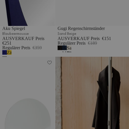
Aku Spiegel
Gugi Regenschirmständer
Blaubeermousse
Sand Beige
AUSVERKAUF Preis
AUSVERKAUF Preis
€151
€251
Regulärer Preis
€189
Regulärer Preis
€359
Vulkanschwarz
Baltisches
Sand
Blaubeermousse
Zitronengelb
Marineblau
Beige
Feys Spiegel
Yuko Kleiderständer