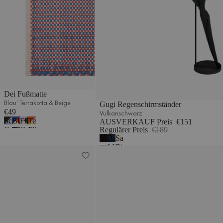
Dei Fußmatte
Blau' Terrakotta & Beige
Gugi Regenschirmständer
€49
Vulkanschwarz
Schwarz,
Blau,
Flieder,
Terrakotta,
AUSVERKAUF Preis
€151
Grau
Terrakotta
Grün
Flieder
Regulärer Preis
€189
Vulkanschwarz
Baltisches
Sand
und
Beige
&
&
Marineblau
Beige
Hellblau
Beige
Gelb
Yuko Kleiderständer
Glips Wandgarderobe