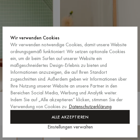
Wir verwenden Cookies
Wir verwenden notwendige Cookies, damit unsere Website
ordnungsgemäß funktioniert. Wir setzen optionale Cookies
ein, um dir beim Surfen auf unserer Website ein
maßgeschneidertes Design-Erlebnis zu bieten und
Informationen anzuzeigen, die auf Ihren Standort
zugeschnitten sind. Außerdem geben wir Informationen über
Ihre Nutzung unserer Website an unsere Partner in den
Bereichen Social Media, Werbung und Analytik weiter.
Lun Wandspiegel – klein
Lun Wandspiegel – groß
Indem Sie auf „Alle akzeptieren“ klicken, stimmen Sie der
Eiche
Kastanienrot & Frostblau
AUSVERKAUF Preis
AUSVERKAUF Preis
€319
Verwendung von Cookies zu.
Datenschutzerklärung
.
€239
Regulärer Preis
€399
Regulärer Preis
€299
Kastanienrot
Orangenschale
Eiche
ALLE AKZEPTIEREN
Kastanienrot
Orangenschale
Eiche
&
&
Einstellungen verwalten
&
&
Frostblau
Blassviolett
Lun Wandspiegel – groß
Lun Wandspiegel – groß
Frostblau
Blassviolett