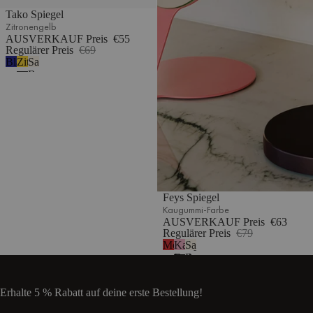
Tako Spiegel
Zitronengelb
AUSVERKAUF Preis
€55
Regulärer Preis
€69
Blaubeermousse
Zitronengelb
Sand
Beige
Feys Spiegel
Kaugummi-Farbe
AUSVERKAUF Preis
€63
Regulärer Preis
€79
Mohnenrot
Kaugummi-
Sand
Farbe
Beige
Erhalte 5 % Rabatt auf deine erste Bestellung!