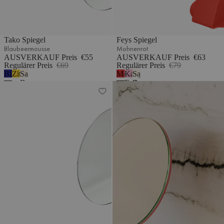
Tako Spiegel
Feys Spiegel
Blaubeermousse
Mohnenrot
AUSVERKAUF Preis
€55
AUSVERKAUF Preis
€63
Regulärer Preis
€69
Regulärer Preis
€79
Blaubeermousse
Zitronengelb
Sand
Mohnenrot
Kaugummi-
Sand
Beige
Farbe
Beige
Tako Spiegel
Feys Spiegel