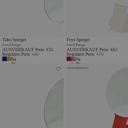
Tako Spiegel
Feys Spiegel
Sand Beige
Sand Beige
AUSVERKAUF Preis
€55
AUSVERKAUF Preis
€63
Regulärer Preis
€69
Regulärer Preis
€79
Blaubeermousse
Zitronengelb
Sand
Mohnenrot
Kaugummi-
Sand
Beige
Farbe
Beige
Tako Spiegel
Feys Spiegel
AUSVERKAUFT