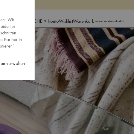
pen
pen
ert. Wir
GION UND SPRACHE
Konto
Wishlist
Warenkorb
Summe im Warenkorb:
0
neidertes
schnitten
e Partner in
ptieren“
ngen verwalten