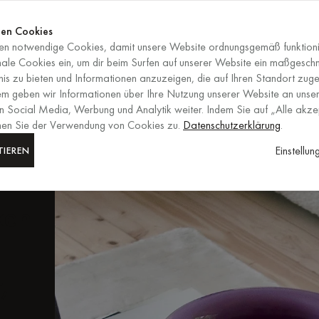
Jetzt shop
ENDET IN
Jetzt shop
en Cookies
n notwendige Cookies, damit unsere Website ordnungsgemäß funktioni
DE
/
EUR
AUSWAHL VON RE
nale Cookies ein, um dir beim Surfen auf unserer Website ein maßgesch
is zu bieten und Informationen anzuzeigen, die auf Ihren Standort zuge
em geben wir Informationen über Ihre Nutzung unserer Website an unser
m
n Social Media, Werbung und Analytik weiter. Indem Sie auf „Alle akze
mmen Sie der Verwendung von Cookies zu.
Datenschutzerklärung
.
een
Einstellu
TIEREN
ken
,