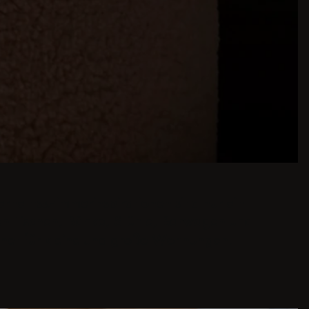
ne Esszimmerinspirationen sind nur ein
gen Tischen, Bänke, Stühle, Barwagen und
gnet für kleine und große Wohnungen.