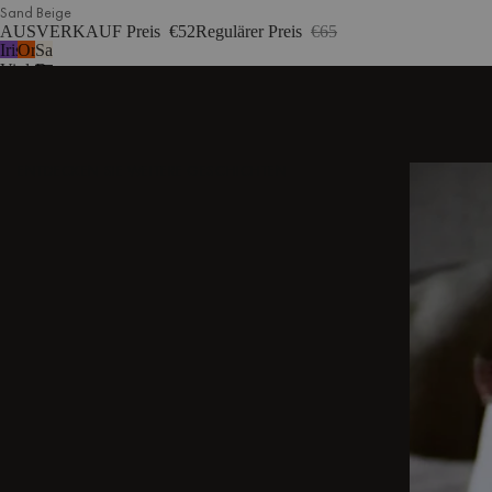
Sand Beige
AUSVERKAUF Preis
€52
Regulärer Preis
€65
Iris
Orangenschale
Sand
Violett
Beige
ENTDECKEN SIE WEITERE GESCHICHTEN