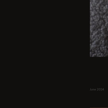
BEIGE
Vom int
paar Kli
Bar Hoc
June 2024
Mehr erfah
Mehr erfah