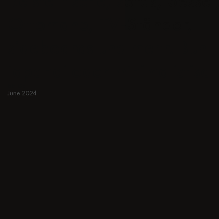
Beistelltische, sofas, Sessel
Ottomane, TV-Ständer,
sideboards und mehr. Bunt,
japandi oder minimalistisch
BEIGE
June 2024