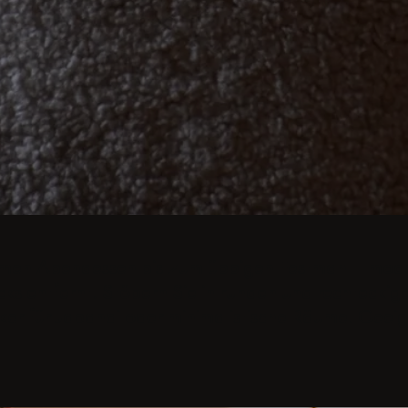
imen Abendessen bis zum üppigen Festmahl - moder
cks entfernt. Stöbern Sie in runden und rechtecki
ker für Japandi oder minimalistische Räume. Geei
ren
ren