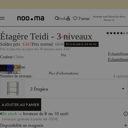
SE TERMINE DANS
Achet
Achet
Nombre total d'articles dans
Panier
Produits
Panier:
0
4.9
Étagère Teidi - 3 niveaux
Produits
Rangement
Unités de rangement
Soldes
Soldes prix
€447
Prix normal
€639
ÉCONOMIE DE
€192
Prix le plus bas au cours des 30 derniers jours :
€447
Échantillons
Pro
Couleur
Chêne
Échantillons
Noir
Myrtille
Chêne
volcan
douce
Plus d'informations
Nombre de niveaux :
4 options
3 Étagère
3 Étagère
AJOUTER AU PANIER
AJOUTER AU PANIER
En stock
— livraison
du 8 au 10 août
Livraison gratuite à partir de 100 €
Disponibilité en magasin