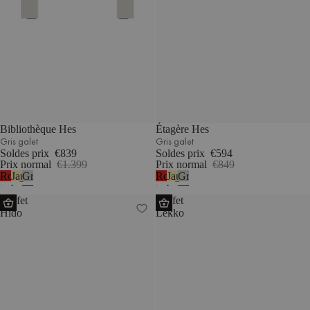
Bibliothèque Hes
Étagère Hes
Gris galet
Gris galet
Soldes prix
€839
Soldes prix
€594
Prix normal
€1.399
Prix normal
€849
Rouge
Jaune
Gris
Rouge
Jaune
Gris
tomate
beurre
galet
tomate
beurre
galet
Buffet
Buffet
Hido
Lekko