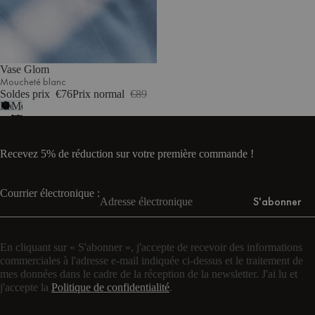
Vase Glom
Moucheté blanc
Soldes prix
€76
Prix normal
€89
Moucheté
Moucheté
noir
blanc
Recevez 5% de réduction sur votre première commande !
Courrier électronique :
S'abonner
En cliquant sur « S'abonner », j'accepte de recevoir des informations
commerciales à l'adresse e-mail indiquée ci-dessus et le traitement de
mes données dans le cadre de la réception de la newsletter. J'ai lu et
j'accepte la
Politique de confidentialité
.