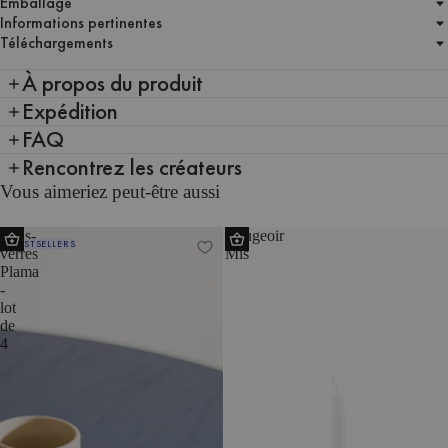
Emballage
Informations pertinentes
Téléchargements
À propos du produit
Expédition
FAQ
Rencontrez les créateurs
Vous aimeriez peut-être aussi
Sous-
Bougeoir
BESTSELLERS
verres
Mis
Plama
-
lot
de
4