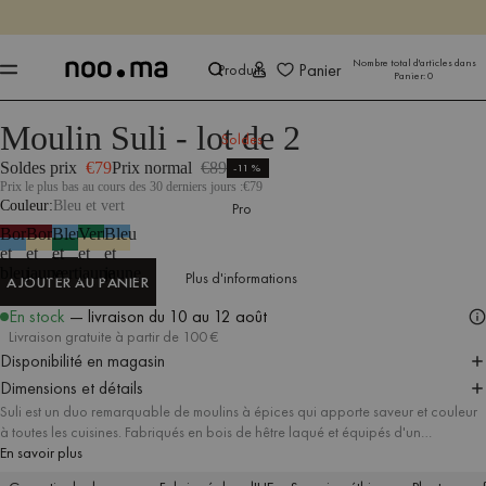
SE TERMINE DANS
Achet
Achet
Nombre total d'articles dans
Panier
Produits
Panier:
0
Moulin Suli - lot de 2
Produits
Tous les accessoires
Accessoires de cuisine
Soldes
Soldes prix
€79
Prix normal
€89
-11%
Prix le plus bas au cours des 30 derniers jours :
€79
Couleur
Bleu et vert
Pro
Bordeaux
Bordeaux
Bleu
Vert
Bleu
et
et
et
et
et
bleu
jaune
vert
jaune
jaune
Plus d'informations
AJOUTER AU PANIER
AJOUTER AU PANIER
En stock
— livraison
du 10 au 12 août
Livraison gratuite à partir de 100 €
Disponibilité en magasin
Dimensions et détails
Suli est un duo remarquable de moulins à épices qui apporte saveur et couleur
à toutes les cuisines. Fabriqués en bois de hêtre laqué et équipés d'un
mécanisme de broyage en céramique durable, chaque moulin dispose d'un
En savoir plus
réglage fluide de la taille de la mouture pour s'adapter à toutes les recettes, de