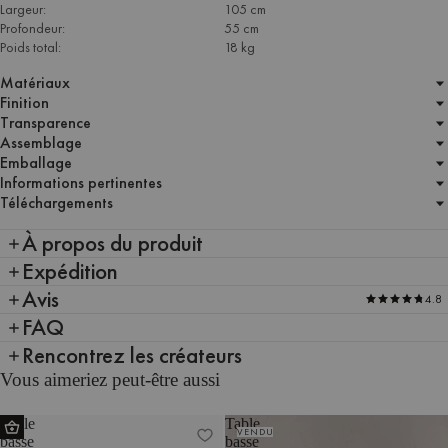
Largeur:
105 cm
Profondeur:
55 cm
Poids total:
18 kg
Matériaux
Finition
Transparence
Assemblage
Emballage
Informations pertinentes
Téléchargements
À propos du produit
Expédition
Avis
4.8
FAQ
Rencontrez les créateurs
Vous aimeriez peut-être aussi
Table
Table
VENDU
basse
basse