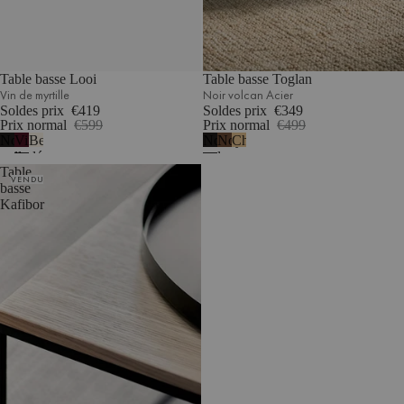
Table basse Looi
Table basse Toglan
Vin de myrtille
Noir volcan Acier
Soldes prix
€419
Soldes prix
€349
Prix normal
€599
Prix normal
€499
Noir
Vin
Beige
Noir
Noyer
Chêne
volcan
de
désertique
volcan
Table
myrtille
Acier
VENDU
basse
Kafibor