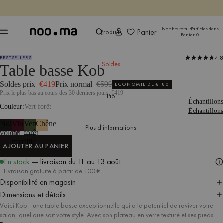
SE TERMINE DANS
Achet
Achet
Nombre total d'articles dans
Panier
Produits
Panier:
0
4.8
BESTSELLERS
Produits
Tables
Tables basses
Soldes
Table basse Kob
Soldes prix
€419
Prix normal
€599
ÉCONOMIE DE
€180
Prix le plus bas au cours des 30 derniers jours :
€419
Pro
Échantillons
Couleur
Vert forêt
Échantillons
Noir
Vin
Vert
Chêne
Plus d'informations
volcan
de
forêt
myrtille
AJOUTER AU PANIER
AJOUTER AU PANIER
En stock
— livraison
du 11 au 13 août
Livraison gratuite à partir de 100 €
Disponibilité en magasin
Dimensions et détails
Voici Kob - une table basse exceptionnelle qui a le potentiel de raviver votre
salon, quel que soit votre style. Avec son plateau en verre texturé et ses pieds