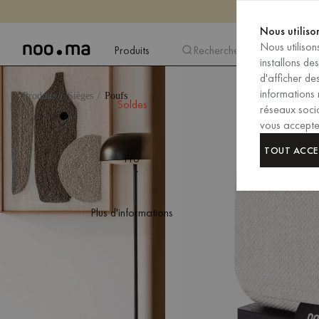
Nous utiliso
Nous utiliso
Produits
Recherche
installons de
d'afficher d
informations 
Produits
Sièges
Poufs
Soldes
réseaux socia
vous acceptez
TOUT ACCE
Pro
Plus d'informations