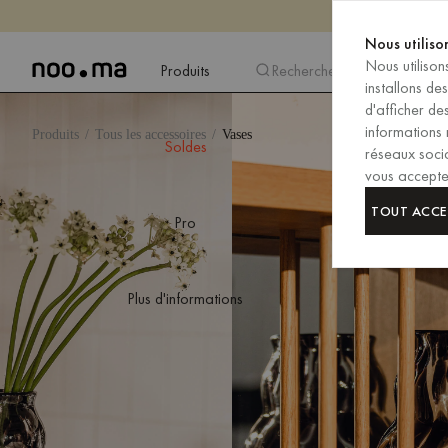
Nous utiliso
Nous utiliso
Produits
Recherche
installons de
d'afficher d
informations 
Produits
Tous les accessoires
Vases
Soldes
réseaux socia
vous acceptez
TOUT ACCE
Pro
Plus d'informations