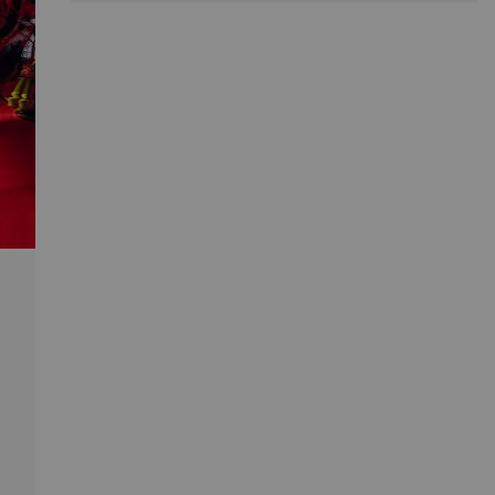
et blanc. Parfait en tant que pièce unique ou lorqu'il
est orné de fleurs, Dam attire l'attention et ajoute une
touche de sophistication à divers intérieurs.