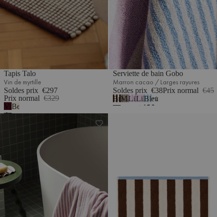
Tapis Talo
Serviette de bain Gobo
Vin de myrtille
Marron cacao / Larges rayures
Soldes prix
€297
Soldes prix
€38
Prix normal
€45
Prix normal
€329
Brun
Marron
Lilas
Lilas
Bleu
1
Vin
Beige
cacao
cacao
pastel/Large
pastel
ciel
de
naturel
/
/
/
/
Serviette de bain Gobo
Serviette de toilette Gobo
myrtille
Grandes
Étroit
Rayures
Rayures
rayures
fines
fines