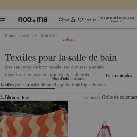
SE TERMINE DANS
Achet
Achet
Nombre total d'articles dans
Panier
Produits
Panier:
0
Produits
Textiles
Salle de bains
Soldes
Textiles pour la salle de bain
Pro
Des serviettes de bain moelleuses aux essuie-mains
absorbants en passant par les tapis de bain
En savoir plus
Plus d'informations
confortables, nos textiles de salle de bain apportent
Textiles pour la salle de bain
Linge de bain
Tapis de bain
couleur et confort à votre quotidien.
Filtrer et trier
29 articles
Grille de colonnes
Serviette de plage Nugo
Serviette de toilette Gobo
Filtrer et trier