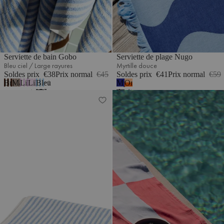
Serviette de bain Gobo
Serviette de plage Nugo
Bleu ciel / Large rayures
Myrtille douce
Soldes prix
€38
Prix normal
€45
Soldes prix
€41
Prix normal
€59
Brun
Marron
Lilas
Lilas
Bleu
Myrtille
Orange
1
cacao
cacao
pastel/Large
pastel
ciel
douce
citrouille
Serviette de toilette Gobo
Serviette de plage Su
/
/
/
/
Grandes
Étroit
Rayures
Rayures
rayures
fines
fines