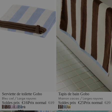
Serviette de toilette Gobo
Tapis de bain Gobo
Bleu ciel / Large rayures
Marron cacao / Larges rayures
Soldes prix
€16
Prix normal
€19
Soldes prix
€25
Prix normal
€29
Brun
Marron
Lilas
Lilas
Bleu
Brun
Bleu
Jaune
1
cacao
cacao
pastel/Large
pastel
ciel
cacao
ciel
soleil