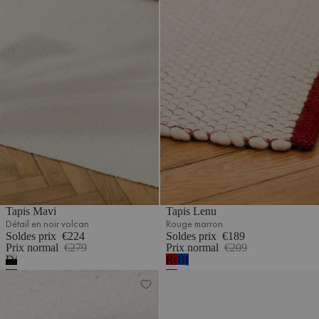
Tapis Mavi
Tapis Lenu
Détail en noir volcan
Rouge marron
Soldes prix
€224
Soldes prix
€189
Prix normal
€279
Prix normal
€209
Détail
Rouge
Bleu
en
marron
cobalt
Tapis Lenu
Paillasson Dei
noir
volcan