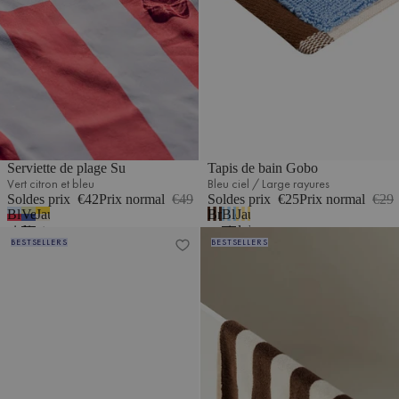
Serviette de plage Su
Tapis de bain Gobo
Vert citron et bleu
Bleu ciel / Large rayures
Soldes prix
€42
Prix normal
€49
Soldes prix
€25
Prix normal
€29
Bleu
Vert
Jaune
Brun
Bleu
Jaune
ciel
citron
et
cacao
ciel
soleil
Serviette de toilette Gobo
Tapis de bain Gobo
BESTSELLERS
BESTSELLERS
&
et
beige
/
/
/
Rouge
bleu
Grandes
Rayures
Grandes
rayures
fines
rayures