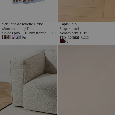
Serviette de toilette Gobo
Tapis Talo
Marron cacao / Étroit
Beige naturel
Soldes prix
€16
Prix normal
€19
Soldes prix
€189
Prix normal
€209
Brun
Marron
Lilas
Lilas
Bleu
1
Vin
Beige
cacao
cacao
pastel/Large
pastel
ciel
de
naturel
/
/
/
/
Tapis Mavi
Tapis Lenu
myrtille
Grandes
Étroit
Rayures
Rayures
rayures
fines
fines