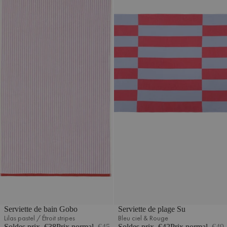
Serviette de bain Gobo
Serviette de plage Su
Lilas pastel / Étroit stripes
Bleu ciel & Rouge
Soldes prix
€38
Prix normal
€45
Soldes prix
€42
Prix normal
€49