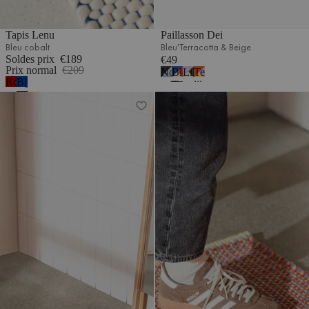
Tapis Lenu
Paillasson Dei
Bleu cobalt
Bleu'Terracotta & Beige
Soldes prix
€189
€49
Prix normal
€209
Noir,
Bleu,
Lilas,
Terracotta,
Rouge
Bleu
gris
Terracotta
vert
lilas
marron
cobalt
Paillasson Dei
Paillasson Dei
et
beige
et
et
bleu
beige
jaune
clair