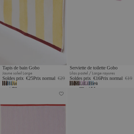
Tapis de bain Gobo
Serviette de toilette Gobo
Jaune soleil Large
Lilas pastel / Large rayures
Soldes prix
€25
Prix normal
€29
Soldes prix
€16
Prix normal
€19
Brun
Bleu
Jaune
Brun
Marron
Lilas
Lilas
Bleu
1
cacao
ciel
soleil
cacao
cacao
pastel/Large
pastel
ciel
Serviette de bain Gobo
Serviette de plage Su
/
/
/
/
/
/
/
Grandes
Rayures
Grandes
Grandes
Étroit
Rayures
Rayures
rayures
fines
rayures
rayures
fines
fines