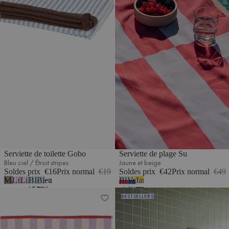
Serviette de toilette Gobo
Serviette de plage Su
Bleu ciel / Étroit stripes
Jaune et beige
Soldes prix
€16
Prix normal
€19
Soldes prix
€42
Prix normal
€49
Marron
Lilas
Lilas
Bleu
Bleu
Bleu
Vert
Jaune
1
cacao
pastel/Large
pastel
ciel
ciel
ciel
citron
et
Serviette de bain Gobo
Serviette de bain Gobo
BESTSELLERS
/
/
/
/
&
et
beige
Étroit
Rayures
Rayures
Rayures
Rouge
bleu
fines
fines
fines