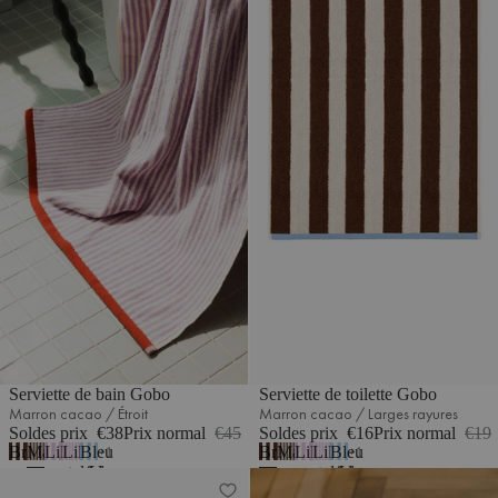
Serviette de bain Gobo
Serviette de toilette Gobo
Marron cacao / Étroit
Marron cacao / Larges rayures
Soldes prix
€38
Prix normal
€45
Soldes prix
€16
Prix normal
€19
Brun
Marron
Lilas
Lilas
Bleu
Brun
Marron
Lilas
Lilas
Bleu
1
1
cacao
cacao
pastel/Large
pastel
ciel
cacao
cacao
pastel/Large
pastel
ciel
Serviette de toilette Gobo
Tapis Talo
/
/
/
/
/
/
/
/