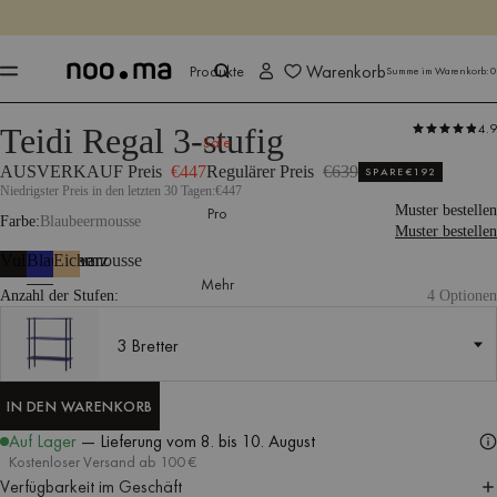
ENDET IN
Jetzt shoppen
Jetzt shoppen
Warenkorb
Produkte
Summe im Warenkorb:
0
4.9
Teidi Regal 3-stufig
Produkte
Lagerung
Regaleinheiten
Sale
AUSVERKAUF Preis
€447
Regulärer Preis
€639
SPARE
€192
Niedrigster Preis in den letzten 30 Tagen:
€447
Muster bestellen
Pro
Farbe
Blaubeermousse
Muster bestellen
Vulkanschwarz
Blaubeermousse
Eiche
Mehr
Anzahl der Stufen:
4 Optionen
3 Bretter
3 Bretter
IN DEN WARENKORB
IN DEN WARENKORB
Auf Lager
— Lieferung
vom 8. bis 10. August
Kostenloser Versand ab 100 €
Verfügbarkeit im Geschäft