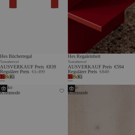
Hes Bücherregal
Hes Regaleinheit
Tomatenrot
Tomatenrot
AUSVERKAUF Preis
€839
AUSVERKAUF Preis
€594
Regulärer Preis
€1.399
Regulärer Preis
€849
Tomatenrot
Buttergelb
Kieselgrau
Tomatenrot
Buttergelb
Kieselgrau
Lekko
Hido
Kommode
Kommode