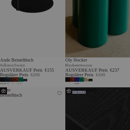
Ande Beistelltisch
Oly Hocker
Vulkanschwarz
Blaubeermousse
AUSVERKAUF Preis
€155
AUSVERKAUF Preis
€237
Regulärer Preis
€259
Regulärer Preis
€339
Vulkanschwarz
Baltisches
Kakaobraun
Kastanienrot
Wassermelonengrün
Vulkanschwarz
Kastanienrot
Blaubeermousse
Wassermelonengrün
Buttergelb
4
1
Marineblau
Nuno
Atik Beistelltisch
BESTSELLER
Beistelltisch