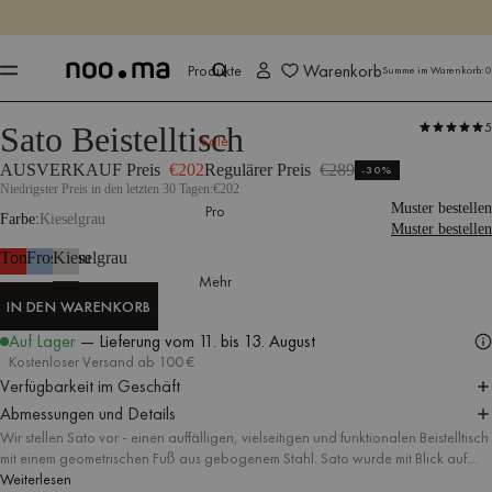
ENDET IN
Jetzt shoppen
Jetzt shoppen
Warenkorb
Produkte
Summe im Warenkorb:
0
5
Sato Beistelltisch
Produkte
Tische
Beistelltische
Sale
AUSVERKAUF Preis
€202
Regulärer Preis
€289
-30%
Niedrigster Preis in den letzten 30 Tagen:
€202
Muster bestellen
Pro
Farbe
Kieselgrau
Muster bestellen
Tomatenrot
Frostblau
Kieselgrau
Mehr
IN DEN WARENKORB
IN DEN WARENKORB
Auf Lager
— Lieferung
vom 11. bis 13. August
Kostenloser Versand ab 100 €
Verfügbarkeit im Geschäft
Abmessungen und Details
Wir stellen Sato vor - einen auffälligen, vielseitigen und funktionalen Beistelltisch
mit einem geometrischen Fuß aus gebogenem Stahl. Sato wurde mit Blick auf
Komfort und Stil entworfen und lässt sich mühelos von deinem
Weiterlesen