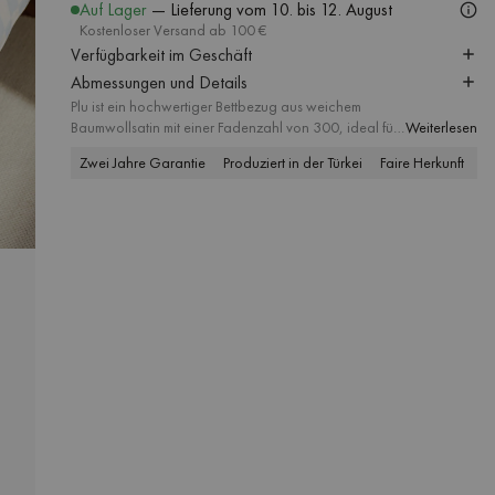
Auf Lager
— Lieferung
vom 10. bis 12. August
Kostenloser Versand ab 100 €
Verfügbarkeit im Geschäft
Abmessungen und Details
Plu ist ein hochwertiger Bettbezug aus weichem
Baumwollsatin mit einer Fadenzahl von 300, ideal für
Weiterlesen
den ganzjährigen Gebrauch, der dich im Winter
Zwei Jahre Garantie
Produziert in der Türkei
Faire Herkunft
A
warm und im Sommer kühl hält. Das moderne
Karomuster in sorgfältig aufeinander abgestimmten
Farben verleiht deinem Schlafzimmer einen
minimalistischen und dennoch markanten Charakter.
Die Bettdecke ist in verschiedenen Größen erhältlich,
um deinen Bedürfnissen gerecht zu werden, und du
kannst einen passenden Kissenbezug hinzufügen, um
einen einheitlichen, frischen Look zu kreieren.