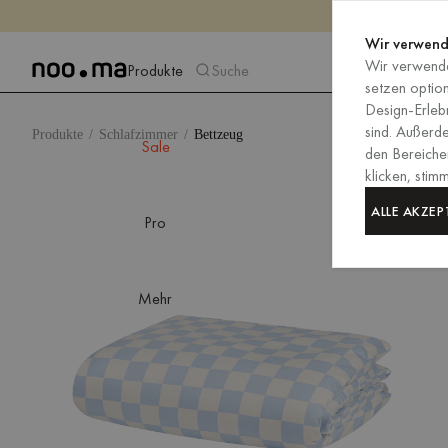
Wir verwend
Wir verwende
Produkte
Suche
setzen optio
Design-Erlebn
sind. Außerd
Produkte
Schlafzimmer
Bettzeug
Sale
den Bereiche
klicken, sti
ALLE AKZEP
Pro
Mehr