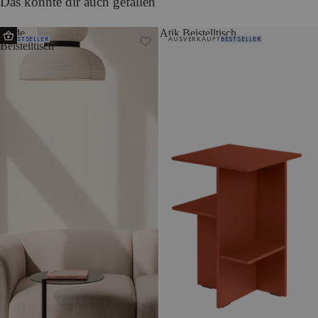
Das könnte dir auch gefallen
Ande
Atik Beistelltisch
BESTSELLER
AUSVERKAUFT
BESTSELLER
Beistelltisch