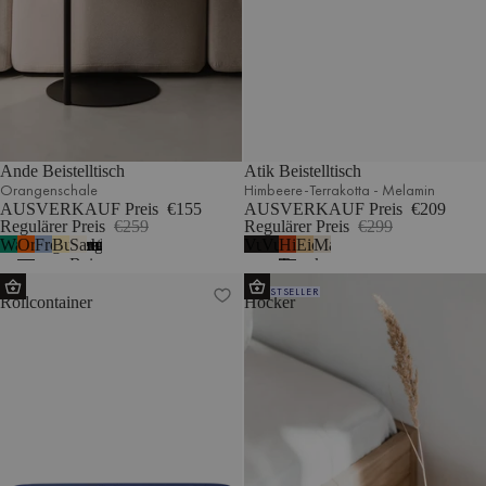
Ande Beistelltisch
Atik Beistelltisch
Orangenschale
Himbeere-Terrakotta - Melamin
AUSVERKAUF Preis
€155
AUSVERKAUF Preis
€209
Regulärer Preis
€259
Regulärer Preis
€299
Wassermelonengrün
Orangenschale
Frostblau
Buttergelb
Sand
Vulkanschwarz
Vulkanschwarz
Himbeere-
Eiche
Mandelgrau
4
Beige
-
Terrakotta
-
HO
Oly
Melamin
-
Melamin
BESTSELLER
Rollcontainer
Hocker
Melamin