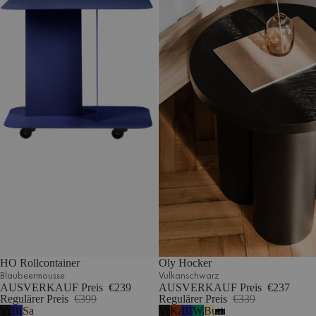
HO Rollcontainer
Oly Hocker
Blaubeermousse
Vulkanschwarz
AUSVERKAUF Preis
€239
AUSVERKAUF Preis
€237
Regulärer Preis
€399
Regulärer Preis
€339
Vulkanschwarz
Blaubeermousse
Sand
Vulkanschwarz
Kastanienrot
Blaubeermousse
Wassermelonengrün
Buttergelb
1