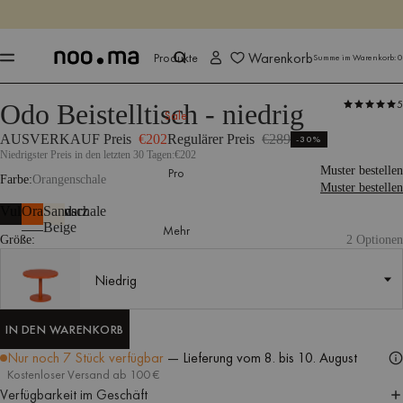
ENDET IN
Jetzt shoppen
Jetzt shoppen
Warenkorb
Produkte
Summe im Warenkorb:
0
5
Odo Beistelltisch - niedrig
Produkte
Tische
Beistelltische
Sale
AUSVERKAUF Preis
€202
Regulärer Preis
€289
-30%
Niedrigster Preis in den letzten 30 Tagen:
€202
Muster bestellen
Pro
Farbe
Orangenschale
Muster bestellen
Vulkanschwarz
Orangenschale
Sand
Beige
Mehr
Größe:
2 Optionen
Niedrig
Niedrig
IN DEN WARENKORB
IN DEN WARENKORB
Nur noch 7 Stück verfügbar
— Lieferung
vom 8. bis 10. August
Kostenloser Versand ab 100 €
Verfügbarkeit im Geschäft