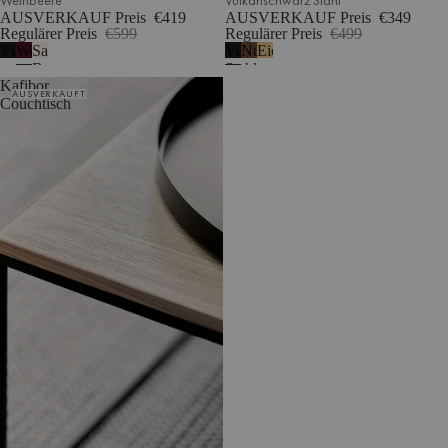
Weinbeere
Vulkanschwarz Stahl
AUSVERKAUF Preis
€419
AUSVERKAUF Preis
€349
Regulärer Preis
€599
Regulärer Preis
€499
Vulkanschwarz
Weinbeere
Sand
Vulkanschwarz
Nuss
Eiche
Beige
Stahl
Kafibor
AUSVERKAUFT
Couchtisch