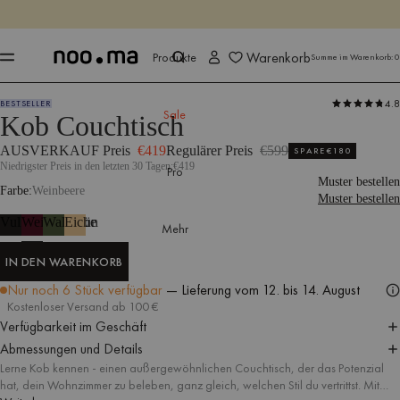
ENDET IN
Jetzt shoppen
Jetzt shoppen
Warenkorb
Produkte
Summe im Warenkorb:
0
4.8
BESTSELLER
Produkte
Tische
Couchtische
Sale
Kob Couchtisch
AUSVERKAUF Preis
€419
Regulärer Preis
€599
SPARE
€180
Niedrigster Preis in den letzten 30 Tagen:
€419
Pro
Muster bestellen
Farbe
Weinbeere
Muster bestellen
Vulkanschwarz
Weinbeere
Waldgrün
Eiche
Mehr
IN DEN WARENKORB
IN DEN WARENKORB
Nur noch 6 Stück verfügbar
— Lieferung
vom 12. bis 14. August
Kostenloser Versand ab 100 €
Verfügbarkeit im Geschäft
Abmessungen und Details
Lerne Kob kennen - einen außergewöhnlichen Couchtisch, der das Potenzial
hat, dein Wohnzimmer zu beleben, ganz gleich, welchen Stil du vertrittst. Mit