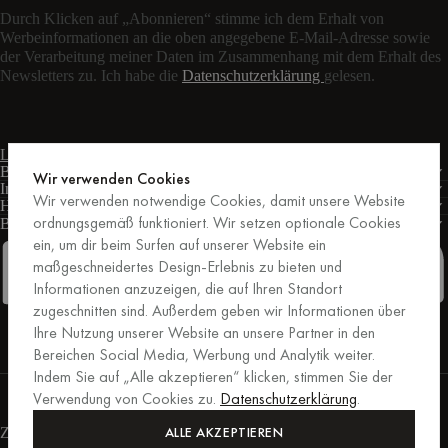
Durch Klicken auf „Abonnieren“ stimme ich dem Erhalt von
Werbeinformationen an die oben angegebene E-Mail-Adresse sowie
der Verarbeitung meiner Daten im Zusammenhang mit dem Erhalt des
Newsletters zu. Ich habe die
Datenschutzerklärung
gelesen.
Live-Chat
Kontaktformular
Mo – Fr: 9:00 – 17:00 Uhr MEZ
Bedingungen
Wir verwenden Cookies
Informationen
Wir verwenden notwendige Cookies, damit unsere Website
Hilfe
ordnungsgemäß funktioniert. Wir setzen optionale Cookies
Business
PRO
ein, um dir beim Surfen auf unserer Website ein
maßgeschneidertes Design-Erlebnis zu bieten und
Informationen anzuzeigen, die auf Ihren Standort
zugeschnitten sind. Außerdem geben wir Informationen über
Facebook
Instagram
Linkedin
Pinterest
Ihre Nutzung unserer Website an unsere Partner in den
Bereichen Social Media, Werbung und Analytik weiter.
Indem Sie auf „Alle akzeptieren“ klicken, stimmen Sie der
Einkäufe, die von Trusted Shops abgesichert sind.
Verwendung von Cookies zu.
Datenschutzerklärung
.
Kaufschutz bis zu 20.000 €.
For those who care.
ALLE AKZEPTIEREN
Zahlungsmethoden