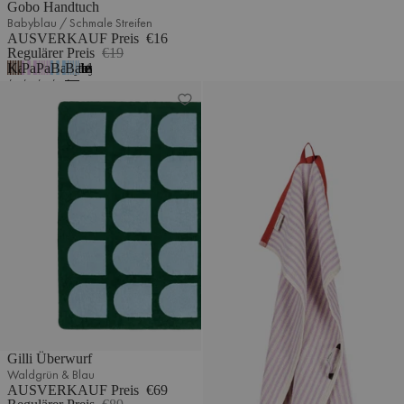
Gobo Handtuch
Babyblau / Schmale Streifen
AUSVERKAUF Preis
€16
Regulärer Preis
€19
Kakaobraun
Pastellflieder
Pastellflieder
Babyblau
Babyblau
1
/
/
/
/
/
Gilli Überwurf
Gobo Handtuch
Breite
Breite
Schmale
Schmale
Schmale
Streifen
Streifen
Streifen
Streifen
Streifen
Gilli Überwurf
Waldgrün & Blau
AUSVERKAUF Preis
€69