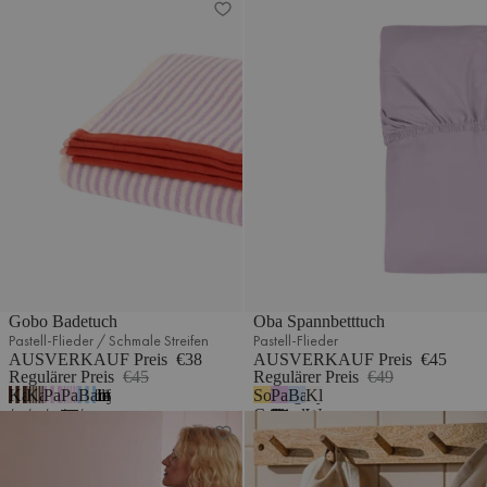
Breite
Schmale
Breite
Streifen
Streifen
Streifen
Gobo Badetuch
Oba Spannbetttuch
Pastell-Flieder / Schmale Streifen
Pastell-Flieder
AUSVERKAUF Preis
€38
AUSVERKAUF Preis
€45
Regulärer Preis
€45
Regulärer Preis
€49
Kakaobraun
Kakaobraun
Pastellflieder
Pastellflieder
Babyblau
Sonniges
Pastell-
Babyblau
Klassisches
1
/
/
/
/
/
Gelb
Flieder
Weiß
Tala Pyjama-Hose
Abi Geschirrtücher - 2er-set
Breite
Breite
Breite
Schmale
Schmale
Streifen
Streifen
Streifen
Streifen
Streifen