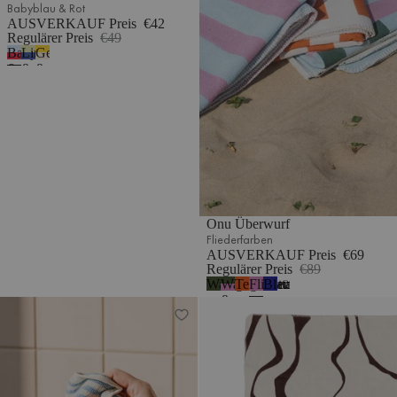
Babyblau & Rot
AUSVERKAUF Preis
€42
Regulärer Preis
€49
Babyblau
Limette
Gelb
&
&
&
Rot
Blau
Beige
Onu Überwurf
Fliederfarben
AUSVERKAUF Preis
€69
Regulärer Preis
€89
Waldgrün
Waldgrün
Terrakotta
Fliederfarben
Blaubeermousse
2
&
Gobo Handtuch
Felu Überwurf
Fliederflaum