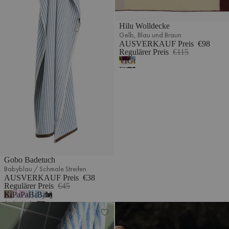
Hilu Wolldecke
Gelb, Blau und Braun
AUSVERKAUF Preis
€98
Regulärer Preis
€115
Violett,
Gelb,
Flieder
Blau
und
und
Grün
Braun
Gobo Badetuch
Babyblau / Schmale Streifen
AUSVERKAUF Preis
€38
Regulärer Preis
€45
Kakaobraun
Pastellflieder
Pastellflieder
Babyblau
Babyblau
1
/
/
/
/
/
Gobo Badetuch
Su Strandhandtuch
Breite
Breite
Schmale
Schmale
Schmale
Streifen
Streifen
Streifen
Streifen
Streifen