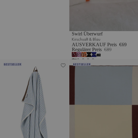
Swirl Überwurf
Kirschsaft & Blau
AUSVERKAUF Preis
€69
Regulärer Preis
€89
Kirschsaft
Fliederflaum
Terrakotta
Vulkanschwarz
Blaubeermousse
7
&
&
&
&
&
Gobo Badetuch
Hilu Wolldecke
BESTSELLER
BESTSELLER
Blau
Cremeweiß
Cremeweiß
Cremeweiß
Cremeweiß