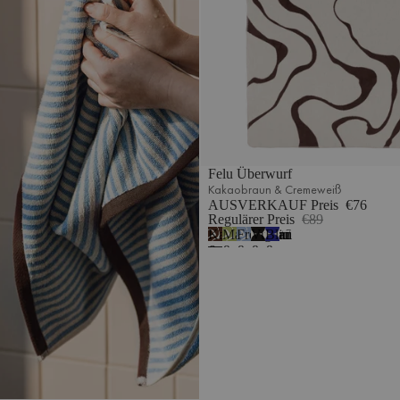
Felu Überwurf
Kakaobraun & Cremeweiß
AUSVERKAUF Preis
€76
Regulärer Preis
€89
Kakaobraun
Matchagrün
Frostblau
Vulkanschwarz
Blaubeermousse
7
&
&
&
&
&
Cremeweiß
Cremeweiß
Cremeweiß
Cremeweiß
Cremeweiß