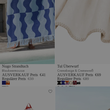
Nugo Strandtuch
Tul Überwurf
Blaubeermousse
Cremebeige & Cremeweiß
AUSVERKAUF Preis
€41
AUSVERKAUF Preis
€69
Regulärer Preis
€59
Regulärer Preis
€89
Blaubeermousse
Kürbis-
Vulkanschwarz
Blaubeermousse
Terrakotta
Cremebeige
Kirschsaft
7
Orange
&
&
&
&
&
Gobo Handtuch
Onu Überwurf
Cremeweiß
Cremeweiß
Fliederfarben
Cremeweiß
Blau