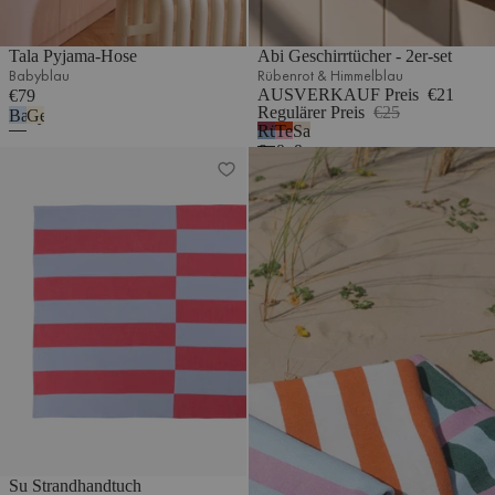
Tala Pyjama-Hose
Abi Geschirrtücher - 2er-set
Babyblau
Rübenrot & Himmelblau
AUSVERKAUF Preis
€21
€79
Regulärer Preis
€25
Babyblau
Gelb
Rübenrot
Terrakotta
Sandbeige
&
&
&
Su Strandhandtuch
Onu Überwurf
Himmelblau
Blütenrosa
Creme
Su Strandhandtuch