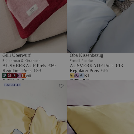
Gilli Überwurf
Oba Kissenbezug
Blütenrosa & Kirschsaft
Pastell-Flieder
AUSVERKAUF Preis
€69
AUSVERKAUF Preis
€13
Regulärer Preis
€89
Regulärer Preis
€15
Waldgrün
Blütenrosa
Kirschsaft
Fliederflaum
Terrakotta
Sonniges
Pastell-
Babyblau
Klassisches
7
&
&
&
&
&
Gelb
Flieder
Weiß
Oba Kissenbezug
Oba Spannbetttuch
BESTSELLER
Blau
Kirschsaft
Blau
Cremeweiß
Cremeweiß