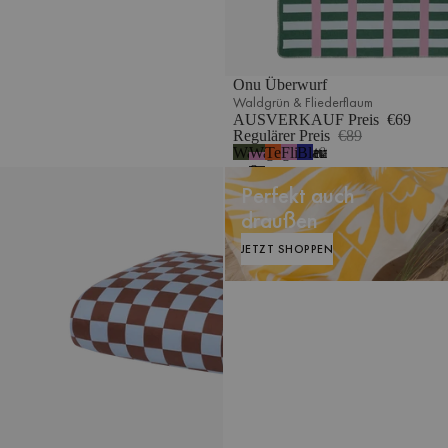
Onu Überwurf
Waldgrün & Fliederflaum
AUSVERKAUF Preis
€69
Regulärer Preis
€89
Waldgrün
Waldgrün
Terrakotta
Fliederfarben
Blaubeermousse
2
&
Plu Bettbezug
Perfekt auch
Fliederflaum
draußen
JETZT SHOPPEN
JETZT SHOPPEN