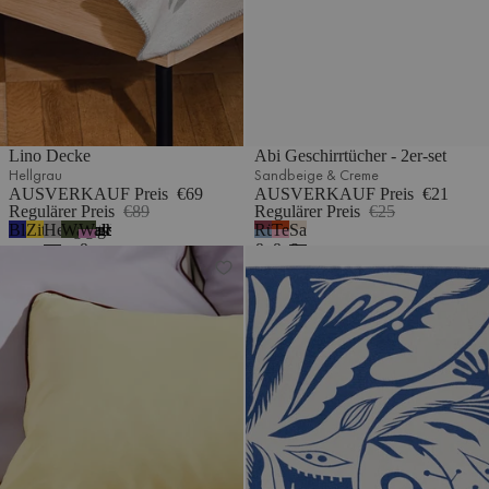
Lino Decke
Abi Geschirrtücher - 2er-set
Hellgrau
Sandbeige & Creme
AUSVERKAUF Preis
€69
AUSVERKAUF Preis
€21
Regulärer Preis
€89
Regulärer Preis
€25
Blaubeermousse
Zitronengelb
Hellgrau
Waldgrün
Waldgrün
Rübenrot
Terrakotta
Sandbeige
2
&
&
&
&
Oba Bettbezug
Lino Decke
Fliederflaum
Himmelblau
Blütenrosa
Creme