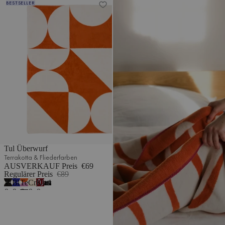
BESTSELLER
Fliederflaum
Cremeweiß
Cremeweiß
Fliederfarben
Cremeweiß
Blau
Tul Überwurf
Terrakotta & Fliederfarben
AUSVERKAUF Preis
€69
Regulärer Preis
€89
Vulkanschwarz
Blaubeermousse
Terrakotta
Cremebeige
Kirschsaft
7
&
&
&
&
&
Cremeweiß
Cremeweiß
Fliederfarben
Cremeweiß
Blau