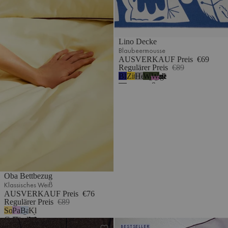
Lino Decke
Blaubeermousse
AUSVERKAUF Preis
€69
Regulärer Preis
€89
Blaubeermousse
Zitronengelb
Hellgrau
Waldgrün
Waldgrün
2
&
Fliederflaum
Oba Bettbezug
Klassisches Weiß
AUSVERKAUF Preis
€76
Regulärer Preis
€89
Sonniges
Pastell-
Babyblau
Klassisches
Gelb
Flieder
Weiß
Oba Spannbetttuch
Oba Bettbezug
BESTSELLER