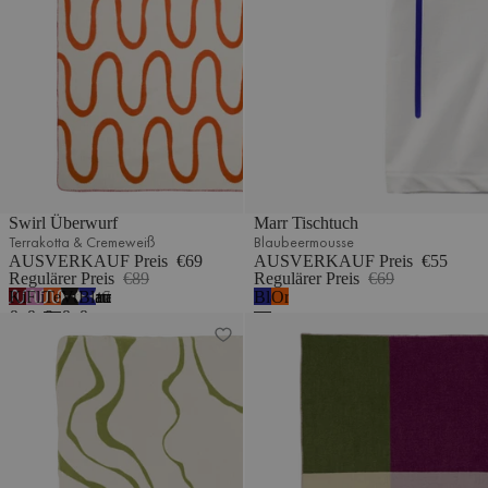
Swirl Überwurf
Marr Tischtuch
Terrakotta & Cremeweiß
Blaubeermousse
AUSVERKAUF Preis
€69
AUSVERKAUF Preis
€55
Regulärer Preis
€89
Regulärer Preis
€69
Kirschsaft
Fliederflaum
Terrakotta
Vulkanschwarz
Blaubeermousse
Blaubeermousse
Orangenschale
7
&
&
&
&
&
Felu Überwurf
Hilu Wolldecke
Blau
Cremeweiß
Cremeweiß
Cremeweiß
Cremeweiß