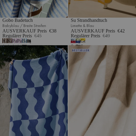
Gobo Badetuch
Su Strandhandtuch
Babyblau / Breite Streifen
Limette & Blau
AUSVERKAUF Preis
€38
AUSVERKAUF Preis
€42
Regulärer Preis
€45
Regulärer Preis
€49
Kakaobraun
Kakaobraun
Pastellflieder
Pastellflieder
Babyblau
Babyblau
Limette
Gelb
1
/
/
/
/
/
&
&
&
Nugo Strandtuch
Tul Überwurf
BESTSELLER
Breite
Breite
Breite
Schmale
Schmale
Rot
Blau
Beige
Streifen
Streifen
Streifen
Streifen
Streifen