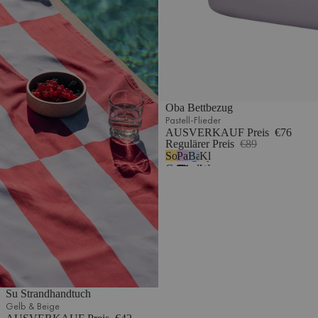
Oba Bettbezug
Pastell-Flieder
AUSVERKAUF Preis
€76
Regulärer Preis
€89
Sonniges
Pastell-
Babyblau
Klassisches
Gelb
Flieder
Weiß
Su Strandhandtuch
Gelb & Beige