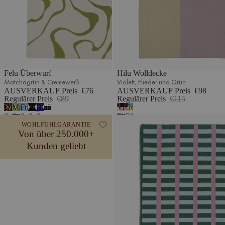
Felu Überwurf
Hilu Wolldecke
Matchagrün & Cremeweiß
Violett, Flieder und Grün
AUSVERKAUF Preis
€76
AUSVERKAUF Preis
€98
Regulärer Preis
€89
Regulärer Preis
€115
Kakaobraun
Matchagrün
Frostblau
Vulkanschwarz
Blaubeermousse
Violett,
Gelb,
7
&
&
&
&
&
Flieder
Blau
Onu Überwurf
WOHLFÜHLGARANTIE
Cremeweiß
Cremeweiß
Cremeweiß
Cremeweiß
Cremeweiß
und
und
Von über 250.000+
Grün
Braun
Kunden geliebt