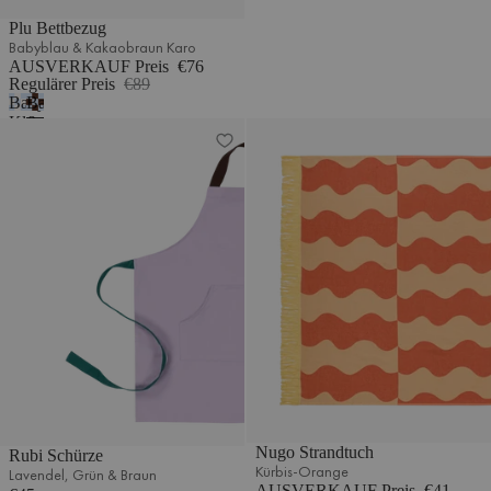
Plu Bettbezug
Babyblau & Kakaobraun Karo
AUSVERKAUF Preis
€76
Regulärer Preis
€89
Babyblau
Babyblau
Klassisches
&
Rubi Schürze
Nugo Strandtuch
Weiß
Kakaobraun
kariert
Karo
Nugo Strandtuch
Rubi Schürze
Kürbis-Orange
Lavendel, Grün & Braun
AUSVERKAUF Preis
€41