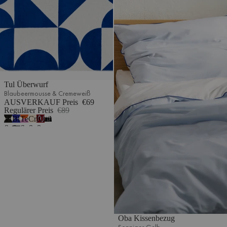
Tul Überwurf
Blaubeermousse & Cremeweiß
AUSVERKAUF Preis
€69
Regulärer Preis
€89
Vulkanschwarz
Blaubeermousse
Terrakotta
Cremebeige
Kirschsaft
7
&
&
&
&
&
Cremeweiß
Cremeweiß
Fliederfarben
Cremeweiß
Blau
Oba Kissenbezug
Sonniges Gelb