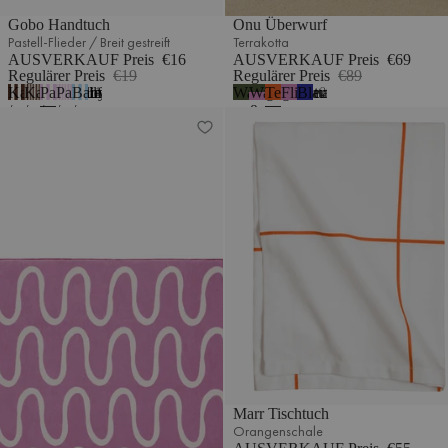
Gobo Handtuch
Onu Überwurf
Pastell-Flieder / Breit gestreift
Terrakotta
AUSVERKAUF Preis
€16
AUSVERKAUF Preis
€69
Regulärer Preis
€19
Regulärer Preis
€89
Kakaobraun
Kakaobraun
Pastellflieder
Pastellflieder
Babyblau
Waldgrün
Waldgrün
Terrakotta
Fliederfarben
Blaubeermousse
1
2
/
/
/
/
/
&
Swirl Überwurf
Marr Tischtuch
Breite
Breite
Breite
Schmale
Schmale
Fliederflaum
Streifen
Streifen
Streifen
Streifen
Streifen
Marr Tischtuch
Orangenschale