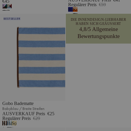
€45
Regulärer Preis
€59
Lavendel,
Beige,
Blaubeermousse
Kürbis-
Grün
Burgunderrot
Orange
Gobo Badematte
&
&
BESTSELLER
DIE INNENDESIGN-LIEBHABER
Braun
Blau
HABEN SICH GEÄUSSERT
4,8/5 Allgemeine
Bewertungspunkte
Gobo Badematte
Babyblau / Breite Streifen
AUSVERKAUF Preis
€25
Regulärer Preis
€29
Kakaobraun
Babyblau
Sonnengelb
/
/
/
Gobo Badetuch
Oba Spannbetttuch