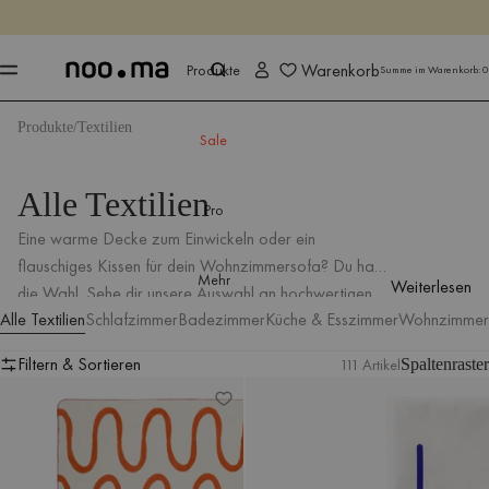
ENDET IN
Jetzt shoppen
Jetzt shoppen
Warenkorb
Produkte
Summe im Warenkorb:
0
Produkte
Textilien
Sale
Alle Textilien
Pro
Eine warme Decke zum Einwickeln oder ein
flauschiges Kissen für dein Wohnzimmersofa? Du hast
Mehr
Weiterlesen
die Wahl. Sehe dir unsere Auswahl an hochwertigen
Alle Textilien
Schlafzimmer
Badezimmer
Küche & Esszimmer
Wohnzimmer
Textilien in aufregenden Farben und Texturen an, die
zu jedem Einrichtungsstil passen.
Filtern & Sortieren
111 Artikel
Spaltenraster
Swirl Überwurf
Marr Tischtuch
Filtern & Sortieren