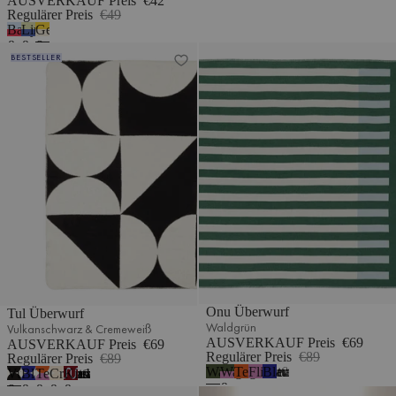
AUSVERKAUF Preis
€42
Regulärer Preis
€49
Babyblau
Limette
Gelb
&
&
&
Tul Überwurf
Onu Überwurf
BESTSELLER
Rot
Blau
Beige
Onu Überwurf
Tul Überwurf
Waldgrün
Vulkanschwarz & Cremeweiß
AUSVERKAUF Preis
€69
AUSVERKAUF Preis
€69
Regulärer Preis
€89
Regulärer Preis
€89
Waldgrün
Waldgrün
Terrakotta
Fliederfarben
Blaubeermousse
2
Vulkanschwarz
Blaubeermousse
Terrakotta
Cremebeige
Kirschsaft
7
&
&
&
&
&
&
Tul Überwurf
Swirl Überwurf