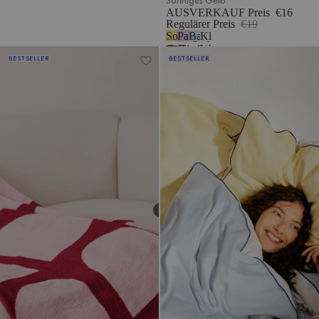
AUSVERKAUF Preis
€16
Regulärer Preis
€19
Sonniges
Pastell-
Babyblau
Klassisches
Gelb
Flieder
Weiß
Gilli Überwurf
Oba Kissenbezug
BESTSELLER
BESTSELLER