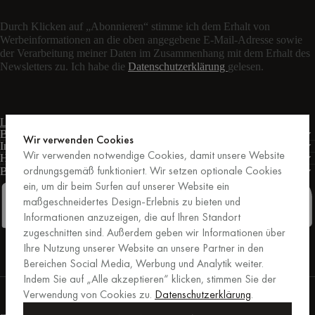
Durch Klicken auf „Abonnieren“ stimme ich dem Erhalt von
Werbeinformationen an die oben angegebene E-Mail-Adresse sowie
der Verarbeitung meiner Daten im Zusammenhang mit dem Erhalt des
Newsletters zu. Ich habe die
Datenschutzerklärung
gelesen.
Live-Chat
Kontaktformular
Mo – Fr: 9:00 – 17:00 Uhr MEZ
Bedingungen
Wir verwenden Cookies
Informationen
Wir verwenden notwendige Cookies, damit unsere Website
Hilfe
ordnungsgemäß funktioniert. Wir setzen optionale Cookies
Business
PRO
ein, um dir beim Surfen auf unserer Website ein
maßgeschneidertes Design-Erlebnis zu bieten und
Informationen anzuzeigen, die auf Ihren Standort
zugeschnitten sind. Außerdem geben wir Informationen über
Facebook
Instagram
Linkedin
Pinterest
Ihre Nutzung unserer Website an unsere Partner in den
Bereichen Social Media, Werbung und Analytik weiter.
Indem Sie auf „Alle akzeptieren“ klicken, stimmen Sie der
Einkäufe, die von Trusted Shops abgesichert sind.
Verwendung von Cookies zu.
Datenschutzerklärung
.
Kaufschutz bis zu 20.000 €.
For those who care.