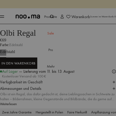
ENDET IN
Jetzt shoppen
Jetzt shoppen
Warenkorb
Produkte
Summe im Warenkorb:
0
Olbi Regal
Produkte
Alle Accessoires
Regale
Sale
€69
Farbe
Edelstahl
Pro
Edelstahl
IN DEN WARENKORB
Mehr
IN DEN WARENKORB
Auf Lager
— Lieferung
vom 11. bis 13. August
Kostenloser Versand ab 100 €
Verfügbarkeit im Geschäft
Abmessungen und Details
Olbi ist ein Regal, das dafür gedacht ist, deine Lieblingssachen in Sichtweite zu
halten – Bilderrahmen, kleine Gegenstände und Bildbände, die du gerne auf
der gewünschten Seite aufschlägst. Es besteht aus poliertem Edelstahl und
Weiterlesen
verleiht der Wand ein klares, elegantes Finish und eine markante Wellenlinie.
Zwei Jahre Garantie
Hergestellt in Polen
Faire Herkunft
Anpflanzung vo
Hänge ein Regal als einzelnen Akzent auf oder kombiniere mehrere