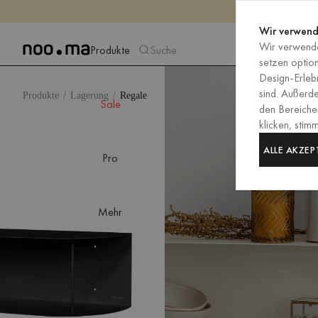
Wir verwend
Wir verwende
Produkte
Suche
setzen optio
Design-Erlebn
sind. Außerd
Produkte
Lagerung
Regale
Sale
den Bereiche
klicken, sti
ALLE AKZEP
Pro
Mehr