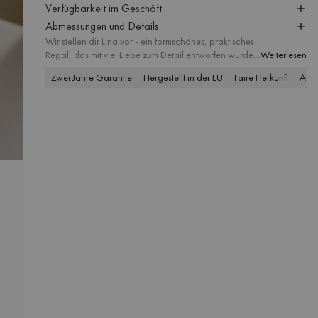
Verfügbarkeit im Geschäft
Abmessungen und Details
Wir stellen dir Lina vor - ein formschönes, praktisches
Regal, das mit viel Liebe zum Detail entworfen wurde.
Weiterlesen
Wanddekoration, Pflanzenregal, Küchenregal oder
Zwei Jahre Garantie
Hergestellt in der EU
Faire Herkunft
Anp
Bücherregal? Ganz wie du willst. Egal, wie du es
verwendest, du wirst seine unglaubliche Textur, seine
präzise geschwungenen Kanten und seine universelle
Einsetzbarkeit lieben. Füge Lina zu deinem Interieur
hinzu und genieße eine unglaublich mühelose
Umgestaltung, die deinen Wohnraum deutlich
aufwerten wird.