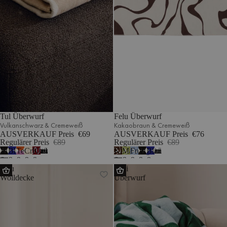
Tul Überwurf
Felu Überwurf
Vulkanschwarz & Cremeweiß
Kakaobraun & Cremeweiß
AUSVERKAUF Preis
€69
AUSVERKAUF Preis
€76
Regulärer Preis
€89
Regulärer Preis
€89
Vulkanschwarz
Blaubeermousse
Terrakotta
Cremebeige
Kirschsaft
Kakaobraun
Matchagrün
Frostblau
Vulkanschwarz
Blaubeermousse
7
7
&
&
&
&
&
&
&
&
&
&
Hilu
Gilli
Cremeweiß
Cremeweiß
Fliederfarben
Cremeweiß
Blau
Cremeweiß
Cremeweiß
Cremeweiß
Cremeweiß
Cremeweiß
Wolldecke
Überwurf