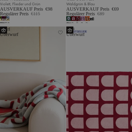
Violett, Flieder und Grün
Waldgrün & Blau
AUSVERKAUF Preis
€98
AUSVERKAUF Preis
€69
Regulärer Preis
€115
Regulärer Preis
€89
Violett,
Gelb,
Waldgrün
Blütenrosa
Kirschsaft
Fliederflaum
Terrakotta
7
Flieder
Blau
&
&
&
&
&
Swirl
Gilli
und
und
Blau
Kirschsaft
Blau
Cremeweiß
Cremeweiß
BESTSELLER
Überwurf
Überwurf
Grün
Braun