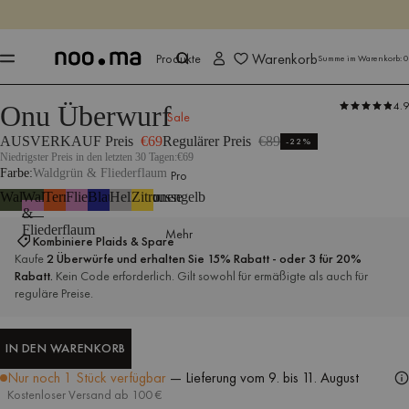
ENDET IN
Jetzt shoppen
Jetzt shoppen
Warenkorb
Produkte
Summe im Warenkorb:
0
4.9
Onu Überwurf
Produkte
Alle Textilien
Überwürfe
Outdoor-Zubehör & Textilien
Sale
AUSVERKAUF Preis
€69
Regulärer Preis
€89
-22%
Niedrigster Preis in den letzten 30 Tagen:
€69
Farbe
Waldgrün & Fliederflaum
Pro
Waldgrün
Waldgrün
Terrakotta
Fliederfarben
Blaubeermousse
Hellgrau
Zitronengelb
&
Fliederflaum
Mehr
Kombiniere Plaids & Spare
Kaufe
2 Überwürfe und erhalten Sie 15% Rabatt - oder 3 für 20%
Rabatt.
Kein Code erforderlich. Gilt sowohl für ermäßigte als auch für
reguläre Preise.
IN DEN WARENKORB
IN DEN WARENKORB
Nur noch 1 Stück verfügbar
— Lieferung
vom 9. bis 11. August
Kostenloser Versand ab 100 €