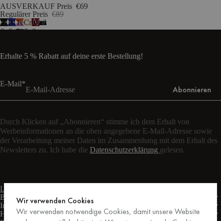
AUSVERKAUF Preis
€69
Regulärer Preis
€89
Vulkanschwarz
Blaubeermousse
Terrakotta
Cremebeige
Kirschsaft
7
&
&
&
&
&
Cremeweiß
Cremeweiß
Fliederfarben
Cremeweiß
Blau
Erhalte 5 % Rabatt auf deine erste Bestellung!
E-Mail*
Abonnieren
Durch Klicken auf „Abonnieren“ stimme ich dem Erhalt von
Werbeinformationen an die oben angegebene E-Mail-Adresse sowie
der Verarbeitung meiner Daten im Zusammenhang mit dem Erhalt des
Newsletters zu. Ich habe die
Datenschutzerklärung
gelesen.
Live-Chat
Kontaktformular
Mo – Fr: 9:00 – 17:00 Uhr MEZ
Bedingungen
Wir verwenden Cookies
Informationen
Wir verwenden notwendige Cookies, damit unsere Website
Hilfe