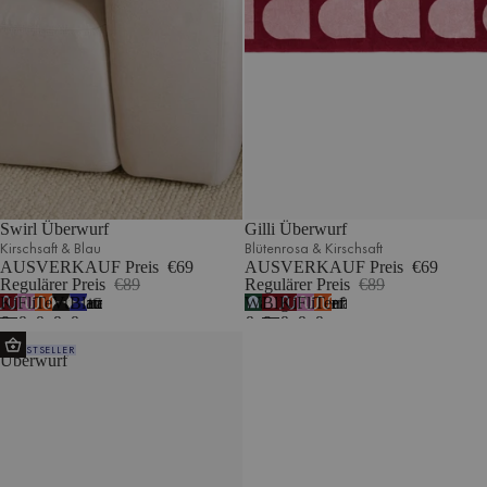
Swirl Überwurf
Gilli Überwurf
Kirschsaft & Blau
Blütenrosa & Kirschsaft
AUSVERKAUF Preis
€69
AUSVERKAUF Preis
€69
Regulärer Preis
€89
Regulärer Preis
€89
Kirschsaft
Fliederflaum
Terrakotta
Vulkanschwarz
Blaubeermousse
Waldgrün
Blütenrosa
Kirschsaft
Fliederflaum
Terrakotta
7
7
&
&
&
&
&
&
&
&
&
&
Tul
Blau
Cremeweiß
Cremeweiß
Cremeweiß
Cremeweiß
Blau
Kirschsaft
Blau
Cremeweiß
Cremeweiß
BESTSELLER
Überwurf