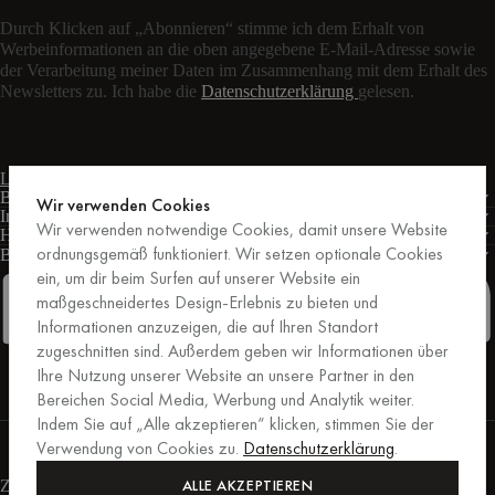
Durch Klicken auf „Abonnieren“ stimme ich dem Erhalt von
Werbeinformationen an die oben angegebene E-Mail-Adresse sowie
der Verarbeitung meiner Daten im Zusammenhang mit dem Erhalt des
Newsletters zu. Ich habe die
Datenschutzerklärung
gelesen.
Live-Chat
Kontaktformular
Mo – Fr: 9:00 – 17:00 Uhr MEZ
Bedingungen
Wir verwenden Cookies
Informationen
Wir verwenden notwendige Cookies, damit unsere Website
Hilfe
ordnungsgemäß funktioniert. Wir setzen optionale Cookies
Business
PRO
ein, um dir beim Surfen auf unserer Website ein
maßgeschneidertes Design-Erlebnis zu bieten und
Informationen anzuzeigen, die auf Ihren Standort
zugeschnitten sind. Außerdem geben wir Informationen über
Facebook
Instagram
Linkedin
Pinterest
Ihre Nutzung unserer Website an unsere Partner in den
Bereichen Social Media, Werbung und Analytik weiter.
Indem Sie auf „Alle akzeptieren“ klicken, stimmen Sie der
Einkäufe, die von Trusted Shops abgesichert sind.
Verwendung von Cookies zu.
Datenschutzerklärung
.
Kaufschutz bis zu 20.000 €.
For those who care.
ALLE AKZEPTIEREN
Zahlungsmethoden