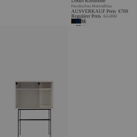
Lekko Kommode
Nordisches Marineblau
AUSVERKAUF Preis
€769
Regulärer Preis
€1.099
Vulkanschwarz
Nordisches
Mandelgrau
Marineblau
Lekko Kommode