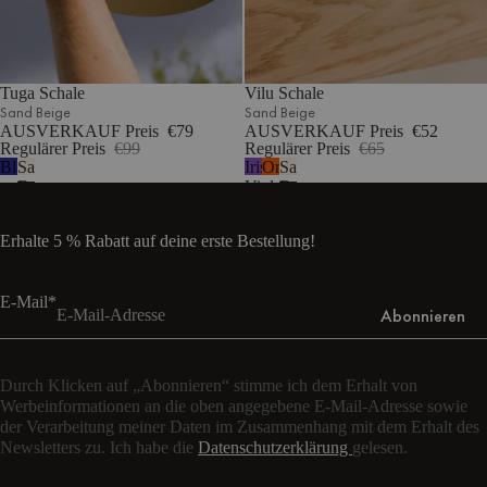
Tuga Schale
Vilu Schale
Sand Beige
Sand Beige
AUSVERKAUF Preis
€79
AUSVERKAUF Preis
€52
Regulärer Preis
€99
Regulärer Preis
€65
Blaubeermousse
Sand
Iris
Orangenschale
Sand
Beige
Violett
Beige
Erhalte 5 % Rabatt auf deine erste Bestellung!
E-Mail*
Abonnieren
Durch Klicken auf „Abonnieren“ stimme ich dem Erhalt von
Werbeinformationen an die oben angegebene E-Mail-Adresse sowie
der Verarbeitung meiner Daten im Zusammenhang mit dem Erhalt des
Newsletters zu. Ich habe die
Datenschutzerklärung
gelesen.