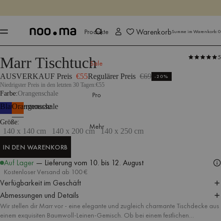
ENDET IN
Jetzt shoppen
Jetzt shoppen
Warenkorb
Produkte
Summe im Warenkorb:
0
5
Marr Tischtuch
Produkte
Alle Textilien
Tischdecken
Alle Accessoires
Sale
AUSVERKAUF Preis
€55
Regulärer Preis
€69
-20%
Niedrigster Preis in den letzten 30 Tagen:
€55
Farbe
Orangenschale
Pro
Blaubeermousse
Orangenschale
Maße: 140 × 140 cm
Größe
Mehr
140 x 140 cm
140 x 200 cm
140 x 250 cm
IN DEN WARENKORB
IN DEN WARENKORB
Auf Lager
— Lieferung
vom 10. bis 12. August
Kostenloser Versand ab 100 €
Verfügbarkeit im Geschäft
Abmessungen und Details
Wir stellen dir Marr vor - eine elegante und zugleich charmante Tischdecke aus
einem exquisiten Baumwoll-Leinen-Gemisch. Ob bei einem festlichen