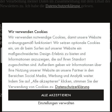
der Verarbeitung meiner Daten im Zusammenhang mit dem Erhalt des
Newsletters zu. Ich habe die
Datenschutzerklärung
gelesen.
Live-Chat
Kontaktformular
Mo – Fr: 9:00 – 17:00 Uhr MEZ
Bedingungen
Wir verwenden Cookies
Informationen
Wir verwenden notwendige Cookies, damit unsere Website
Hilfe
ordnungsgemäß funktioniert. Wir setzen optionale Cookies
Business
PRO
ein, um dir beim Surfen auf unserer Website ein
maßgeschneidertes Design-Erlebnis zu bieten und
Informationen anzuzeigen, die auf Ihren Standort
zugeschnitten sind. Außerdem geben wir Informationen über
Facebook
Instagram
Linkedin
Pinterest
Ihre Nutzung unserer Website an unsere Partner in den
Bereichen Social Media, Werbung und Analytik weiter.
Indem Sie auf „Alle akzeptieren“ klicken, stimmen Sie der
Einkäufe, die von Trusted Shops abgesichert sind.
Verwendung von Cookies zu.
Datenschutzerklärung
.
Kaufschutz bis zu 20.000 €.
For those who care.
ALLE AKZEPTIEREN
Zahlungsmethoden
Einstellungen verwalten