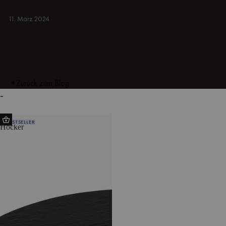
oder minimalistisch.
SCHWARZ
11. März 2024
Zurück zum Blog
-
Oly
BESTSELLER
Hocker