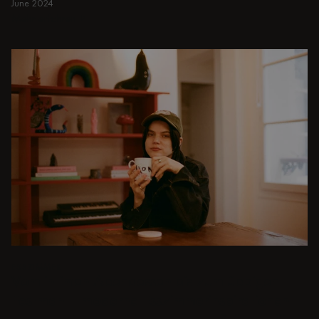
June 2024
Mehr erfahren
Mehr erfahren
ESSZIMMER
Vom intimen Abendessen bis zum üppigen
Festmahl - moderne Esszimmerinspirationen
sind nur ein paar Klicks entfernt. Stöbern Sie in