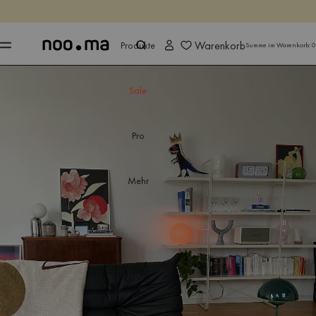
ENDET IN
Jetzt shoppen
Jetzt shoppen
Warenkorb
Produkte
Summe im Warenkorb:
0
Sale
Pro
Mehr