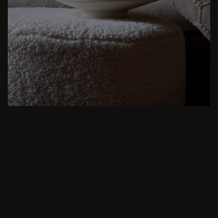
BEIGE
Vom intimen Abendessen bis zum üppigen
Festmahl - moderne Esszimmerinspirationen
sind nur ein paar Klicks entfernt. Stöbern Sie in
runden und rechteckigen Tischen, Bänke,
Stühle, Barwagen und Bar Hocker für Japandi
oder minimalistische Räume. Geeignet für
kleine und große Wohnungen.