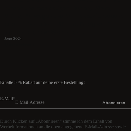
runden und rechteckigen Tischen, Bänke,
Stühle, Barwagen und Bar Hocker für Japandi
oder minimalistische Räume. Geeignet für
kleine und große Wohnungen.
June 2024
Mehr erfahren
Mehr erfahren
Erhalte 5 % Rabatt auf deine erste Bestellung!
E-Mail*
Abonnieren
Durch Klicken auf „Abonnieren“ stimme ich dem Erhalt von
Werbeinformationen an die oben angegebene E-Mail-Adresse sowie