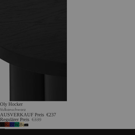
Oly Hocker
Vulkanschwarz
AUSVERKAUF Preis
€237
Regulärer Preis
€339
Vulkanschwarz
Kastanienrot
Blaubeermousse
Wassermelonengrün
Buttergelb
1