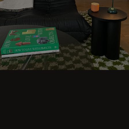
Machen Sie es sich bequem und entdecken
Sie Wohnideen für kleine, gemütliche und
ästhetische Räume. Entdecken Sie moderne
Designs wie Couchtische, poufs, Hocker,
Beistelltische, sofas, Sessel, Ottomane, TV-
Ständer, sideboards und mehr. Bunt, japandi