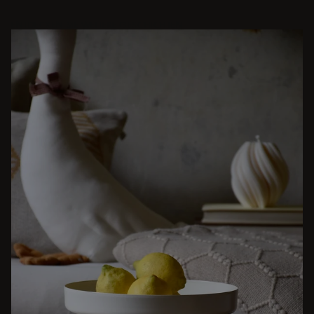
Blau
Kirschsaft
Blau
Cremeweiß
Cremeweiß
ENTDECKEN SIE WEITERE GESCHICHTEN