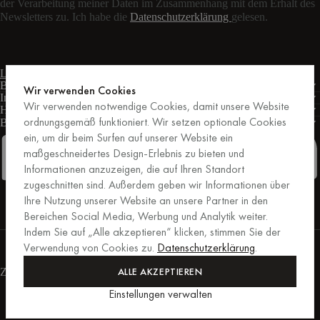
der Verarbeitung meiner Daten im Zusammenhang mit dem Erhalt des
Newsletters zu. Ich habe die
Datenschutzerklärung
gelesen.
Live-Chat
Kontaktformular
Mo – Fr: 9:00 – 17:00 Uhr MEZ
Bedingungen
Wir verwenden Cookies
Informationen
Wir verwenden notwendige Cookies, damit unsere Website
Hilfe
ordnungsgemäß funktioniert. Wir setzen optionale Cookies
Business
PRO
ein, um dir beim Surfen auf unserer Website ein
maßgeschneidertes Design-Erlebnis zu bieten und
Informationen anzuzeigen, die auf Ihren Standort
zugeschnitten sind. Außerdem geben wir Informationen über
Facebook
Instagram
Linkedin
Pinterest
Ihre Nutzung unserer Website an unsere Partner in den
Bereichen Social Media, Werbung und Analytik weiter.
Indem Sie auf „Alle akzeptieren“ klicken, stimmen Sie der
Einkäufe, die von Trusted Shops abgesichert sind.
Verwendung von Cookies zu.
Datenschutzerklärung
.
Kaufschutz bis zu 20.000 €.
For those who care.
ALLE AKZEPTIEREN
Zahlungsmethoden
Einstellungen verwalten