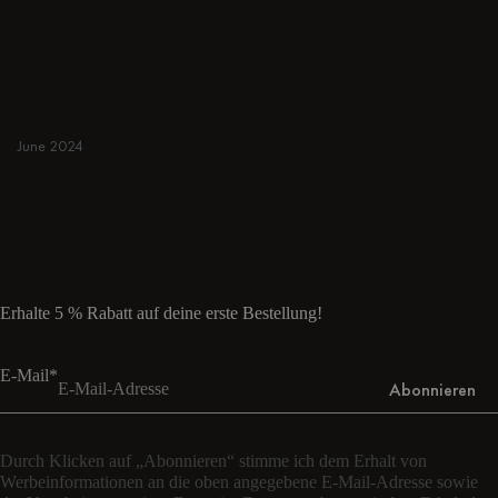
runden und rechteckigen Tischen, Bänke,
Stühle, Barwagen und Bar Hocker für Japandi
oder minimalistische Räume. Geeignet für
kleine und große Wohnungen.
June 2024
Mehr erfahren
Mehr erfahren
Erhalte 5 % Rabatt auf deine erste Bestellung!
E-Mail*
Abonnieren
Durch Klicken auf „Abonnieren“ stimme ich dem Erhalt von
Werbeinformationen an die oben angegebene E-Mail-Adresse sowie