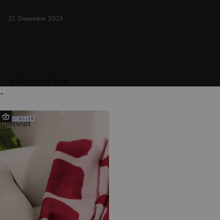
oder minimalistisch.
GESCHENK-GUIDE
22. Dezember 2023
Zurück zum Blog
-
Gilli
BESTSELLER
Überwurf