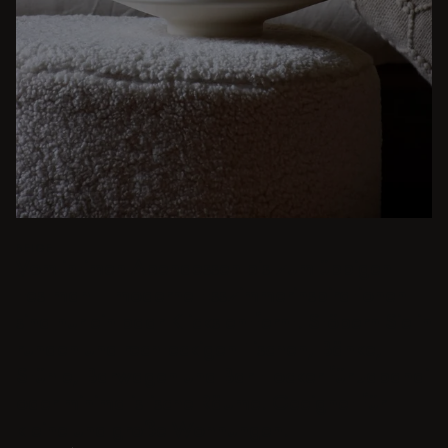
BEIGE
Vom intimen Abendessen bis zum üppigen
Festmahl - moderne Esszimmerinspirationen
sind nur ein paar Klicks entfernt. Stöbern Sie in
runden und rechteckigen Tischen, Bänke,
Stühle, Barwagen und Bar Hocker für Japandi
oder minimalistische Räume. Geeignet für
kleine und große Wohnungen.