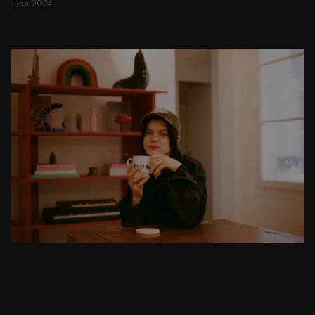
June 2024
Mehr erfahren
Mehr erfahren
ESSZIMMER
Vom intimen Abendessen bis zum üppigen
Festmahl - moderne Esszimmerinspirationen
sind nur ein paar Klicks entfernt. Stöbern Sie in