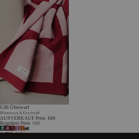
Gilli Überwurf
Blütenrosa & Kirschsaft
AUSVERKAUF Preis
€69
Regulärer Preis
€89
Waldgrün
Blütenrosa
Kirschsaft
Fliederflaum
Terrakotta
7
&
&
&
&
&