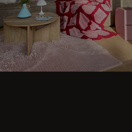
Machen Sie es sich bequem und entdecken
Sie Wohnideen für kleine, gemütliche und
ästhetische Räume. Entdecken Sie moderne
Designs wie Couchtische, poufs, Hocker,
Beistelltische, sofas, Sessel, Ottomane, TV-
Ständer, sideboards und mehr. Bunt, japandi