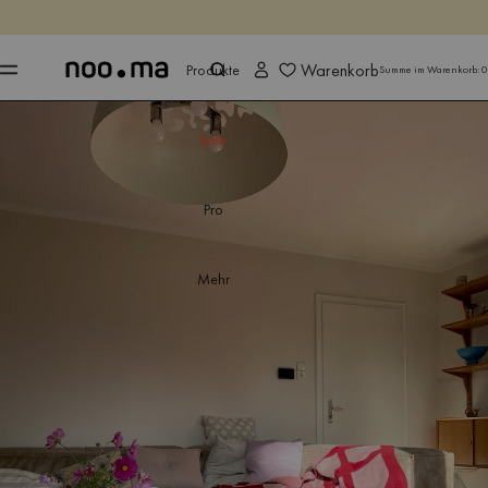
ENDET IN
Jetzt shoppen
Jetzt shoppen
Warenkorb
Produkte
Summe im Warenkorb:
0
Sale
Pro
Mehr