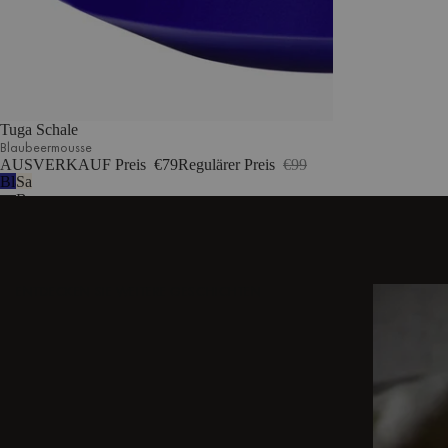
Tuga Schale
Blaubeermousse
AUSVERKAUF Preis
€79
Regulärer Preis
€99
Blaubeermousse
Sand
Beige
ENTDECKEN SIE WEITERE GESCHICHTEN