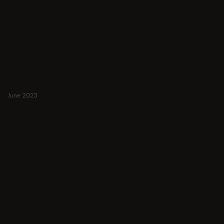
Beistelltische, sofas, Sessel
Ottomane, TV-Ständer,
sideboards und mehr. Bunt,
japandi oder minimalistisch
BLAU
June 2023