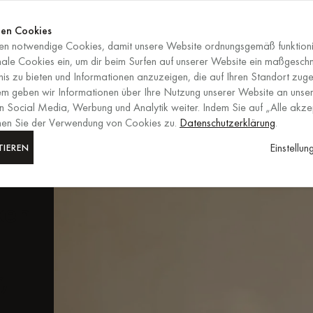
Jetzt shop
ENDET IN
Jetzt shop
en Cookies
n notwendige Cookies, damit unsere Website ordnungsgemäß funktioni
DE
/
EUR
AUSWAHL VON RE
nale Cookies ein, um dir beim Surfen auf unserer Website ein maßgesch
is zu bieten und Informationen anzuzeigen, die auf Ihren Standort zuge
em geben wir Informationen über Ihre Nutzung unserer Website an unser
m
n Social Media, Werbung und Analytik weiter. Indem Sie auf „Alle akze
mmen Sie der Verwendung von Cookies zu.
Datenschutzerklärung
.
een
Einstellu
TIEREN
ken
,