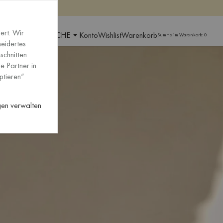
pen
pen
ert. Wir
GION UND SPRACHE
Konto
Wishlist
Warenkorb
Summe im Warenkorb:
0
neidertes
schnitten
e Partner in
ptieren“
ngen verwalten