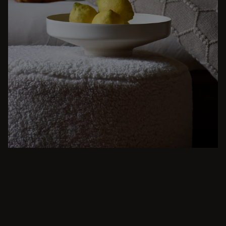
BEIGE
Vom intimen Abendessen bis zum üppigen
Festmahl - moderne Esszimmerinspirationen
sind nur ein paar Klicks entfernt. Stöbern Sie in
runden und rechteckigen Tischen, Bänke,