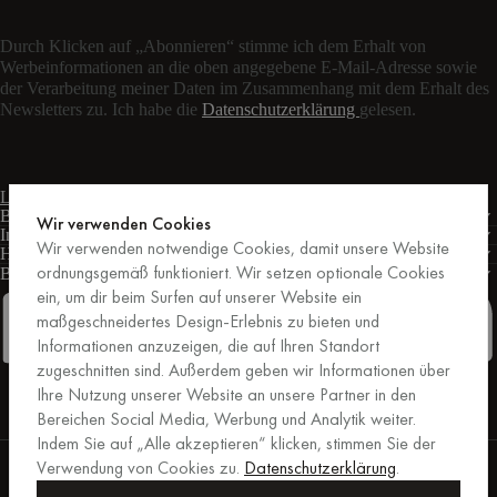
Durch Klicken auf „Abonnieren“ stimme ich dem Erhalt von
Werbeinformationen an die oben angegebene E-Mail-Adresse sowie
der Verarbeitung meiner Daten im Zusammenhang mit dem Erhalt des
Newsletters zu. Ich habe die
Datenschutzerklärung
gelesen.
Live-Chat
Kontaktformular
Mo – Fr: 9:00 – 17:00 Uhr MEZ
Bedingungen
Wir verwenden Cookies
Informationen
Wir verwenden notwendige Cookies, damit unsere Website
Hilfe
ordnungsgemäß funktioniert. Wir setzen optionale Cookies
Business
PRO
ein, um dir beim Surfen auf unserer Website ein
maßgeschneidertes Design-Erlebnis zu bieten und
Informationen anzuzeigen, die auf Ihren Standort
zugeschnitten sind. Außerdem geben wir Informationen über
Facebook
Instagram
Linkedin
Pinterest
Ihre Nutzung unserer Website an unsere Partner in den
Bereichen Social Media, Werbung und Analytik weiter.
Indem Sie auf „Alle akzeptieren“ klicken, stimmen Sie der
Einkäufe, die von Trusted Shops abgesichert sind.
Verwendung von Cookies zu.
Datenschutzerklärung
.
Kaufschutz bis zu 20.000 €.
For those who care.