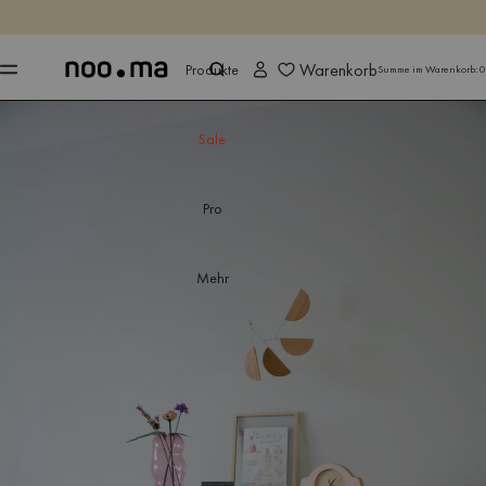
ENDET IN
Jetzt shoppen
Jetzt shoppen
Warenkorb
Produkte
Summe im Warenkorb:
0
Sale
Pro
Mehr