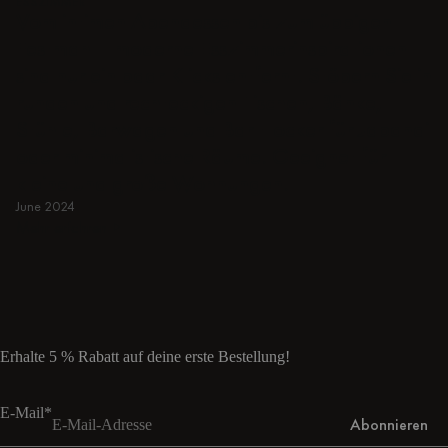
ESSZIMMER
Vom intimen Abendessen bis zum üppigen
Festmahl - moderne Esszimmerinspirationen
sind nur ein paar Klicks entfernt. Stöbern Sie in
runden und rechteckigen Tischen, Bänke,
Stühle, Barwagen und Bar Hocker für Japandi
oder minimalistische Räume. Geeignet für
kleine und große Wohnungen.
June 2024
Mehr erfahren
Mehr erfahren
Erhalte 5 % Rabatt auf deine erste Bestellung!
E-Mail*
Abonnieren