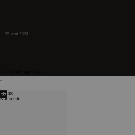
Beistelltische, sofas, Sessel, Ottomane, TV-
Ständer, sideboards und mehr. Bunt, japandi
oder minimalistisch.
BEIGE
29. Mai 2023
Zurück zum Blog
-
Suumo
Kommode