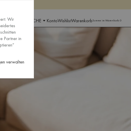
pen
pen
ert. Wir
GION UND SPRACHE
Konto
Wishlist
Warenkorb
Summe im Warenkorb:
0
neidertes
schnitten
e Partner in
ptieren“
ngen verwalten