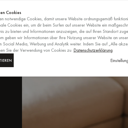
Jetzt shop
ENDET IN
Jetzt shop
en Cookies
n notwendige Cookies, damit unsere Website ordnungsgemäß funktioni
DE
/
EUR
AUSWAHL VON RE
nale Cookies ein, um dir beim Surfen auf unserer Website ein maßgesch
is zu bieten und Informationen anzuzeigen, die auf Ihren Standort zuge
em geben wir Informationen über Ihre Nutzung unserer Website an unser
m
n Social Media, Werbung und Analytik weiter. Indem Sie auf „Alle akze
mmen Sie der Verwendung von Cookies zu.
Datenschutzerklärung
.
een
Einstellu
TIEREN
ken
,