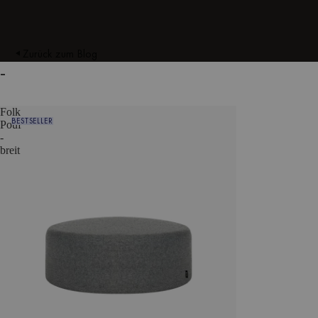
Zurück zum Blog
-
Folk
BESTSELLER
Pouf
-
breit