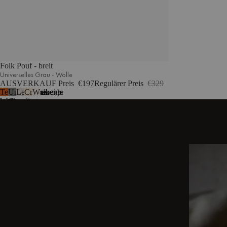
Folk Pouf - breit
Universelles Grau - Wolle
AUSVERKAUF Preis
€197
Regulärer Preis
€329
Terrakotta-
Universelles
Lehmgrau
Cremebeige
Wolkenbeige Bouclé
5
weitere
Wolle
Grau
meliert
-
Wolle
ENTDECKEN SIE WEITERE GESCHICHTEN