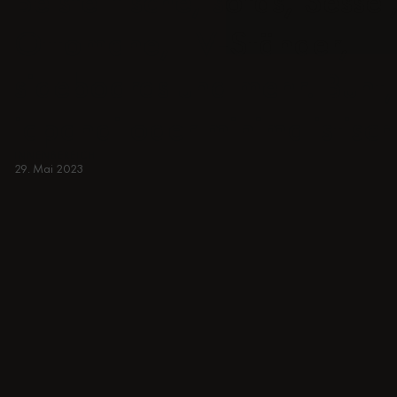
Beistelltische, sofas, Sessel
Ottomane, TV-Ständer,
sideboards und mehr. Bunt,
japandi oder minimalistisch
INNENBEREICH
29. Mai 2023