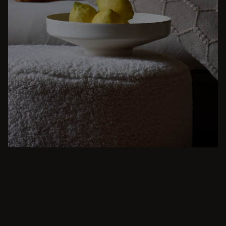
BEIGE
Vom intimen Abendessen bis zum üppigen
Festmahl - moderne Esszimmerinspirationen
sind nur ein paar Klicks entfernt. Stöbern Sie in
runden und rechteckigen Tischen, Bänke,