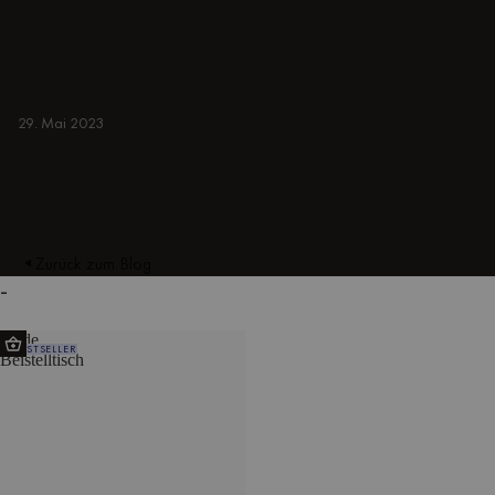
Beistelltische, sofas, Sessel, Ottomane, TV-
Ständer, sideboards und mehr. Bunt, japandi
oder minimalistisch.
SCHWARZ
29. Mai 2023
Zurück zum Blog
-
Ande
BESTSELLER
Beistelltisch