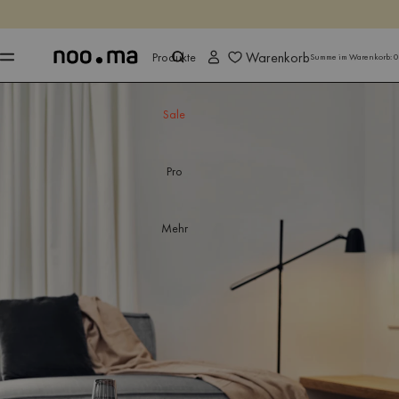
ENDET IN
Jetzt shoppen
Jetzt shoppen
Warenkorb
Produkte
Summe im Warenkorb:
0
Sale
Pro
Mehr