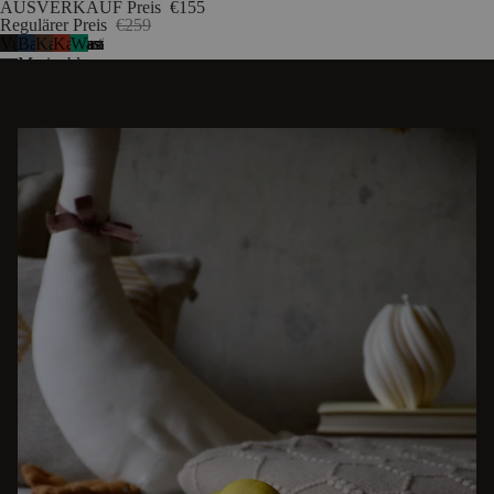
AUSVERKAUF Preis
€155
Regulärer Preis
€259
Vulkanschwarz
Baltisches
Kakaobraun
Kastanienrot
Wassermelonengrün
4
Marineblau
ENTDECKEN SIE WEITERE GESCHICHTEN