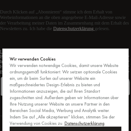
Durch Klicken auf „Abonnieren“ stimme ich dem Erhalt von
Werbeinformationen an die oben angegebene E-Mail-Adresse sowie
der Verarbeitung meiner Daten im Zusammenhang mit dem Erhalt des
Newsletters zu. Ich habe die
Datenschutzerklärung
gelesen.
Live-Chat
Kontaktformular
Mo – Fr: 9:00 – 17:00 Uhr MEZ
Bedingungen
Wir verwenden Cookies
Informationen
Wir verwenden notwendige Cookies, damit unsere Website
Hilfe
ordnungsgemäß funktioniert. Wir setzen optionale Cookies
Business
PRO
ein, um dir beim Surfen auf unserer Website ein
maßgeschneidertes Design-Erlebnis zu bieten und
Informationen anzuzeigen, die auf Ihren Standort
zugeschnitten sind. Außerdem geben wir Informationen über
Facebook
Instagram
Linkedin
Pinterest
Ihre Nutzung unserer Website an unsere Partner in den
Bereichen Social Media, Werbung und Analytik weiter.
Indem Sie auf „Alle akzeptieren“ klicken, stimmen Sie der
Einkäufe, die von Trusted Shops abgesichert sind.
Verwendung von Cookies zu.
Datenschutzerklärung
.
Kaufschutz bis zu 20.000 €.
For those who care.