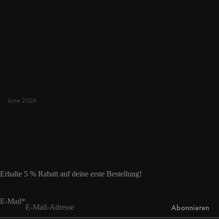
ESSZIMMER
Vom intimen Abendessen bis zum üppigen
Festmahl - moderne Esszimmerinspirationen
sind nur ein paar Klicks entfernt. Stöbern Sie in
runden und rechteckigen Tischen, Bänke,
Stühle, Barwagen und Bar Hocker für Japandi
oder minimalistische Räume. Geeignet für
kleine und große Wohnungen.
June 2024
Mehr erfahren
Mehr erfahren
Erhalte 5 % Rabatt auf deine erste Bestellung!
E-Mail*
Abonnieren