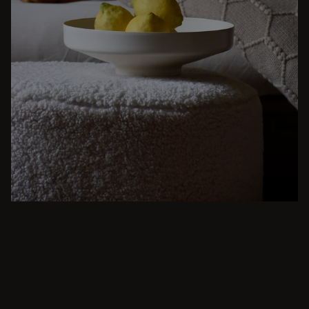
BEIGE
Vom intimen Abendessen bis zum üppigen
Festmahl - moderne Esszimmerinspirationen
sind nur ein paar Klicks entfernt. Stöbern Sie in
runden und rechteckigen Tischen, Bänke,