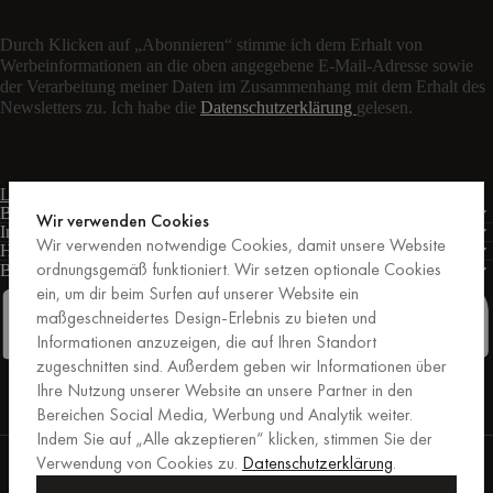
Durch Klicken auf „Abonnieren“ stimme ich dem Erhalt von
Werbeinformationen an die oben angegebene E-Mail-Adresse sowie
der Verarbeitung meiner Daten im Zusammenhang mit dem Erhalt des
Newsletters zu. Ich habe die
Datenschutzerklärung
gelesen.
Live-Chat
Kontaktformular
Mo – Fr: 9:00 – 17:00 Uhr MEZ
Bedingungen
Wir verwenden Cookies
Informationen
Wir verwenden notwendige Cookies, damit unsere Website
Hilfe
ordnungsgemäß funktioniert. Wir setzen optionale Cookies
Business
PRO
ein, um dir beim Surfen auf unserer Website ein
maßgeschneidertes Design-Erlebnis zu bieten und
Informationen anzuzeigen, die auf Ihren Standort
zugeschnitten sind. Außerdem geben wir Informationen über
Facebook
Instagram
Linkedin
Pinterest
Ihre Nutzung unserer Website an unsere Partner in den
Bereichen Social Media, Werbung und Analytik weiter.
Indem Sie auf „Alle akzeptieren“ klicken, stimmen Sie der
Einkäufe, die von Trusted Shops abgesichert sind.
Verwendung von Cookies zu.
Datenschutzerklärung
.
Kaufschutz bis zu 20.000 €.
For those who care.