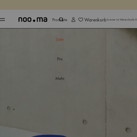
ENDET IN
Jetzt shoppen
Jetzt shoppen
Warenkorb
Produkte
Summe im Warenkorb:
0
Sale
Pro
Mehr