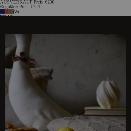
AUSVERKAUF Preis
€230
Regulärer Preis
€329
Blaubeermousse
Terrakotta-
Universelles
Wolkenbeige Bouclé
Wolle
Wolle
Grau
-
Wolle
ENTDECKEN SIE WEITERE GESCHICHTEN