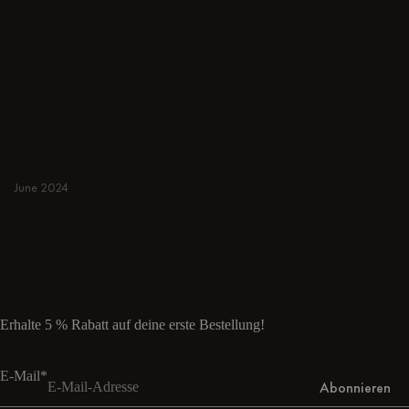
ESSZIMMER
Vom intimen Abendessen bis zum üppigen
Festmahl - moderne Esszimmerinspirationen
sind nur ein paar Klicks entfernt. Stöbern Sie in
runden und rechteckigen Tischen, Bänke,
Stühle, Barwagen und Bar Hocker für Japandi
oder minimalistische Räume. Geeignet für
kleine und große Wohnungen.
June 2024
Mehr erfahren
Mehr erfahren
Erhalte 5 % Rabatt auf deine erste Bestellung!
E-Mail*
Abonnieren