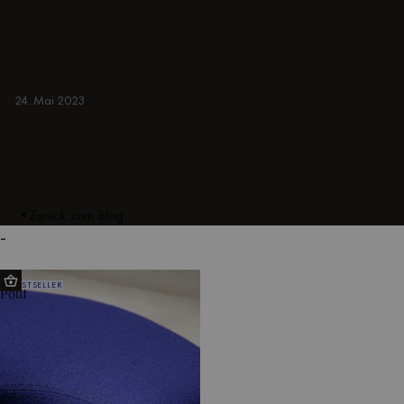
Beistelltische, sofas, Sessel, Ottomane, TV-
Ständer, sideboards und mehr. Bunt, japandi
oder minimalistisch.
BLAU
24. Mai 2023
Zurück zum Blog
-
Ü
BESTSELLER
Pouf