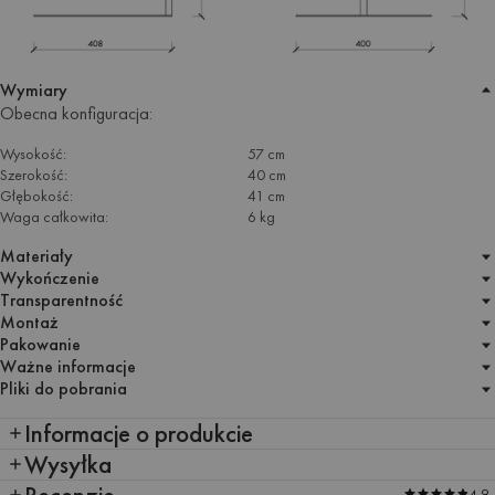
Wymiary
Obecna konfiguracja:
Wysokość:
57 cm
Szerokość:
40 cm
Głębokość:
41 cm
Waga całkowita:
6 kg
Materiały
Wykończenie
Transparentność
Montaż
Pakowanie
Ważne informacje
Pliki do pobrania
Informacje o produkcie
Wysyłka
Recenzje
4.9