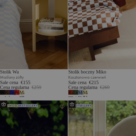
Stolik Wa
Stolik boczny Miko
Maślany żółty
Kasztanowa czerwień
Sale cena
€155
Sale cena
€215
Cena regularna
€259
Cena regularna
€269
Wulkaniczna
Kakaowy
Jagodowy
Pomidorowa
Maślany
Kasztanowa
Leśna
Mroźny
Maślany
czerń
brąz
mus
czerwień
żółty
czerwień
zieleń
błękit
żółty
Stołek
Stołek
NOWOŚĆ
BESTSELLERY
BESTSELLERY
Nokk
Oly