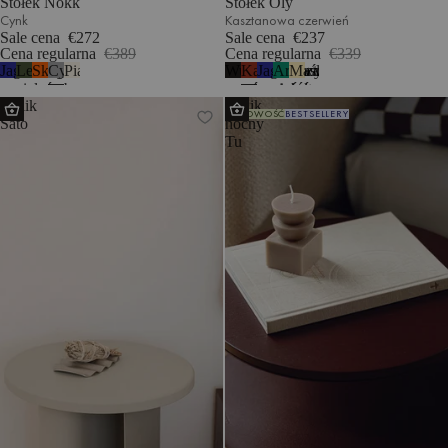
Stołek Nokk
Stołek Oly
Cynk
Kasztanowa czerwień
Sale cena
€272
Sale cena
€237
Cena regularna
€389
Cena regularna
€339
Jagodowy
Leśna
Skórka
Cynk
Piaskowy
Wulkaniczna
Kasztanowa
Jagodowy
Arbuzowa
Maślany
1
mus
zieleń
pomarańczy
beż
czerń
czerwień
mus
zieleń
żółty
Stolik
Stolik
NOWOŚĆ
BESTSELLERY
Sato
nocny
Tu