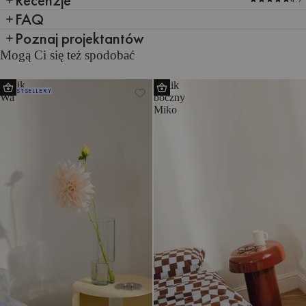
FAQ
Poznaj projektantów
Mogą Ci się też spodobać
Stolik
Stolik
BESTSELLERY
Wa
boczny
Miko