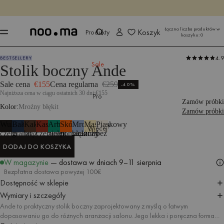
KOŃCZY SIĘ ZA
Kup teraz
Kup teraz
Łączna liczba produktów w
Koszyk
Produkty
koszyku:
0
4.9
BESTSELLERY
Produkty
Stoły i stoliki
Stoliki boczne
Sale
Stolik boczny Ande
Sale cena
€155
Cena regularna
€259
-40%
Najniższa cena w ciągu ostatnich 30 dni:
€155
Pro
Zamów próbki
Kolor
Mroźny błękit
Zamów próbki
Wulkaniczna
Bałtycki
Kakaowy
Kasztanowa
Arbuzowa
Skórka
Mroźny
Maślany
Piaskowy
Więcej
czerń
granat
brąz
czerwień
zieleń
pomarańczy
błękit
żółty
beż
DODAJ DO KOSZYKA
DODAJ DO KOSZYKA
W magazynie
— dostawa w dniach
9–11 sierpnia
Bezpłatna dostawa powyżej 100€
Dostępność w sklepie
Wymiary i szczegóły
Ande to praktyczny stolik boczny zaprojektowany z myślą o łatwym
dopasowaniu go do różnych aranżacji salonu. Jego lekka i poręczna forma