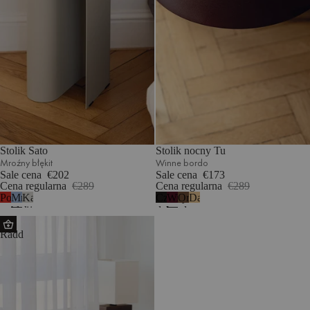
Stolik Sato
Stolik nocny Tu
Mroźny błękit
Winne bordo
Sale cena
€202
Sale cena
€173
Cena regularna
€289
Cena regularna
€289
Pomidorowa
Mroźny
Kamienna
Czarny
Winne
Orzech
Dąb
czerwień
błękit
szarość
dąb
bordo
Puf
Radd