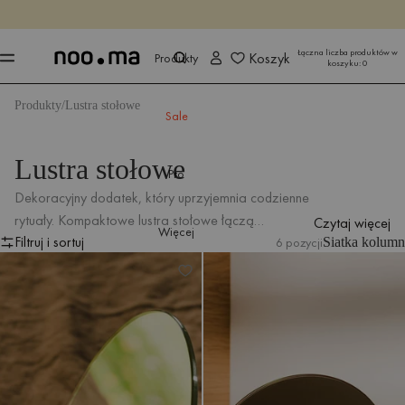
KOŃCZY SIĘ ZA
Kup teraz
Kup teraz
Łączna liczba produktów w
Koszyk
Produkty
koszyku:
0
Produkty
Lustra stołowe
Sale
Lustra stołowe
Pro
Dekoracyjny dodatek, który uprzyjemnia codzienne
rytuały. Kompaktowe lustra stołowe łączą
Czytaj więcej
Więcej
Filtruj i sortuj
funkcjonalność z uroczą formą, doskonale
6 pozycji
Siatka kolumn
Lusterko Tako
Lusterko Feys
Filtruj i sortuj
odnajdując się na łazienkowej półce lub toaletce.