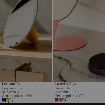
Lusterko Tako
Lusterko Feys
Cytrynowy żółty
Guma balonowa
Sale cena
€55
Sale cena
€63
Cena regularna
€69
Cena regularna
€79
Jagodowy
Cytrynowy
Piaskowy
Makowa
Guma
Piaskowy
mus
żółty
beż
czerwień
balonowa
beż