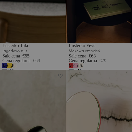
Lusterko Tako
Lusterko Feys
Jagodowy mus
Makowa czerwień
Sale cena
€55
Sale cena
€63
Cena regularna
€69
Cena regularna
€79
Jagodowy
Cytrynowy
Piaskowy
Makowa
Guma
Piaskowy
mus
żółty
beż
czerwień
balonowa
beż
Lusterko Tako
Lusterko Feys