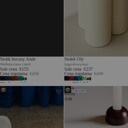
Stolik boczny Ande
Stołek Oly
Wulkaniczna czerń
Jagodowy mus
Sale cena
€155
Sale cena
€237
Cena regularna
€259
Cena regularna
€339
Wulkaniczna
Bałtycki
Kakaowy
Kasztanowa
Arbuzowa
Wulkaniczna
Kasztanowa
Jagodowy
Arbuzowa
Maślany
4
1
czerń
granat
brąz
czerwień
zieleń
czerń
czerwień
mus
zieleń
żółty
Stolik
Stolik
BESTSELLERY
boczny
nocny
Nuno
Atik