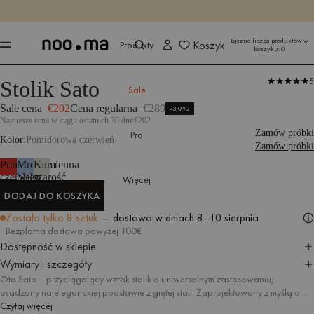
KOŃCZY SIĘ ZA
Kup teraz
Kup teraz
Łączna liczba produktów w
Koszyk
Produkty
koszyku:
0
5
Stolik Sato
Produkty
Stoły i stoliki
Stoliki boczne
Sale
Sale cena
€202
Cena regularna
€289
-30%
Najniższa cena w ciągu ostatnich 30 dni:
€202
Zamów próbki
Pro
Kolor
Pomidorowa czerwień
Zamów próbki
Pomidorowa
Mroźny
Kamienna
czerwień
błękit
szarość
Więcej
DODAJ DO KOSZYKA
DODAJ DO KOSZYKA
Zostało tylko 8 sztuk
— dostawa w dniach
8–10 sierpnia
Bezpłatna dostawa powyżej 100€
Dostępność w sklepie
Wymiary i szczegóły
Oto Sato – przyciągający wzrok stolik o uniwersalnym zastosowaniu,
osadzony na eleganckiej podstawie z giętej stali. Zaprojektowany z myślą o
estetyce i wygodzie Sato sprawdzi się idealnie zarówno jako stolik w salonie,
Czytaj więcej