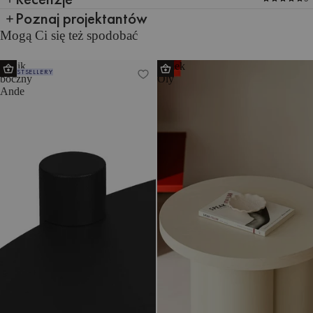
Poznaj projektantów
Mogą Ci się też spodobać
Stolik
Stołek
BESTSELLERY
boczny
Oly
Ande