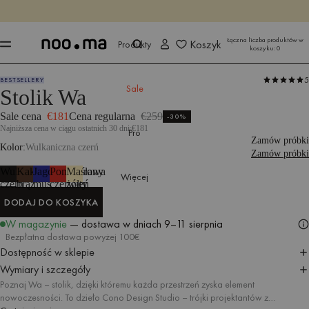
KOŃCZY SIĘ ZA
Kup teraz
Kup teraz
Łączna liczba produktów w
Koszyk
Produkty
koszyku:
0
5
BESTSELLERY
Produkty
Stoły i stoliki
Stoliki boczne
Sale
Stolik Wa
Sale cena
€181
Cena regularna
€259
-30%
Najniższa cena w ciągu ostatnich 30 dni:
€181
Pro
Zamów próbki
Kolor
Wulkaniczna czerń
Zamów próbki
Wulkaniczna
Kakaowy
Jagodowy
Pomidorowa
Maślany
Więcej
czerń
brąz
mus
czerwień
żółty
DODAJ DO KOSZYKA
DODAJ DO KOSZYKA
W magazynie
— dostawa w dniach
9–11 sierpnia
Bezpłatna dostawa powyżej 100€
Dostępność w sklepie
Wymiary i szczegóły
Poznaj Wa – stolik, dzięki któremu każda przestrzeń zyska element
nowoczesności. To dzieło Cono Design Studio – trójki projektantów z