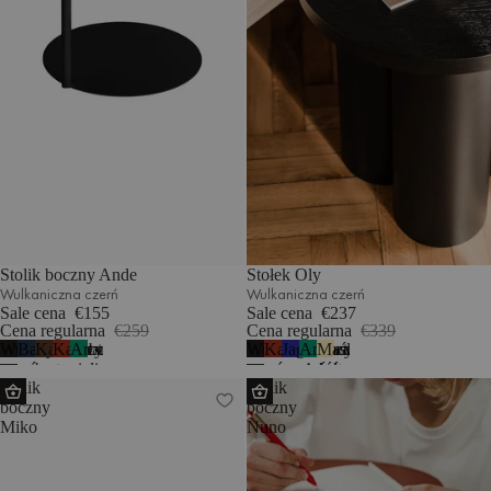
Stolik boczny Ande
Stołek Oly
Wulkaniczna czerń
Wulkaniczna czerń
Sale cena
€155
Sale cena
€237
Cena regularna
€259
Cena regularna
€339
Wulkaniczna
Bałtycki
Kakaowy
Kasztanowa
Arbuzowa
Wulkaniczna
Kasztanowa
Jagodowy
Arbuzowa
Maślany
4
1
czerń
granat
brąz
czerwień
zieleń
czerń
czerwień
mus
zieleń
żółty
Stolik
Stolik
boczny
boczny
Miko
Nuno