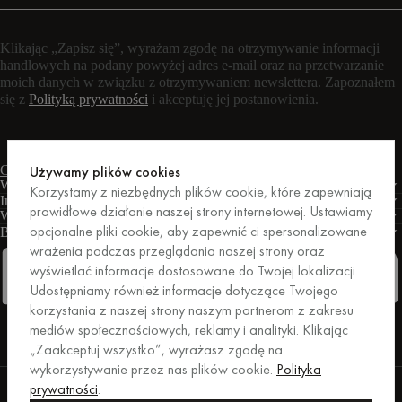
Klikając „Zapisz się”, wyrażam zgodę na otrzymywanie informacji
handlowych na podany powyżej adres e-mail oraz na przetwarzanie
moich danych w związku z otrzymywaniem newslettera. Zapoznałem
się z
Polityką prywatności
i akceptuję jej postanowienia.
Czat na żywo
Formularz kontaktowy
Pon. – pt.: 9:00 – 17:00 CET
Używamy plików cookies
Warunki
Korzystamy z niezbędnych plików cookie, które zapewniają
Informacje
prawidłowe działanie naszej strony internetowej. Ustawiamy
Wsparcie
opcjonalne pliki cookie, aby zapewnić ci spersonalizowane
Biznes
PRO
wrażenia podczas przeglądania naszej strony oraz
wyświetlać informacje dostosowane do Twojej lokalizacji.
Udostępniamy również informacje dotyczące Twojego
korzystania z naszej strony naszym partnerom z zakresu
Facebook
Instagram
Linkedin
Pinterest
mediów społecznościowych, reklamy i analityki. Klikając
„Zaakceptuj wszystko”, wyrażasz zgodę na
wykorzystywanie przez nas plików cookie.
Polityka
Zakupy zabezpieczone przez Trusted Shops.
prywatności
.
Ochrona zakupów do kwoty 20 000 euro.