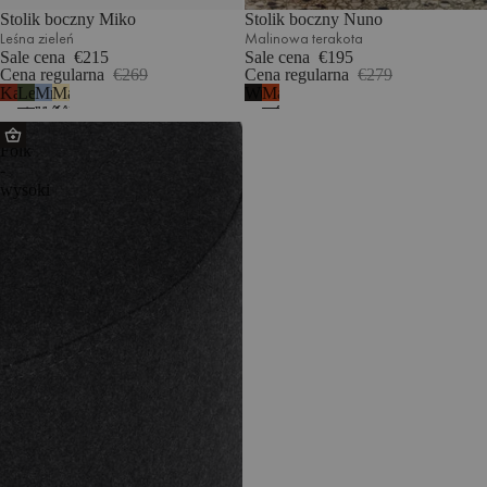
Stolik boczny Miko
Stolik boczny Nuno
Leśna zieleń
Malinowa terakota
Sale cena
€215
Sale cena
€195
Cena regularna
€269
Cena regularna
€279
Kasztanowa
Leśna
Mroźny
Maślany
Wulkaniczna
Malinowa
czerwień
zieleń
błękit
żółty
czerń
terakota
Puf
Folk
-
wysoki