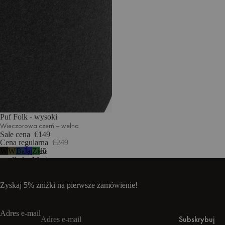
Puf Folk - wysoki
Wieczorowa czerń – wełna
Sale cena
€149
Cena regularna
€249
Wieczorowa
Włoska
Bałtycki
Jagodowy
Zielony
5
czerń
oliwka
granat
mus
Mech
–
wełna
Zyskaj 5% zniżki na pierwsze zamówienie!
Adres e-mail
Subskrybuj