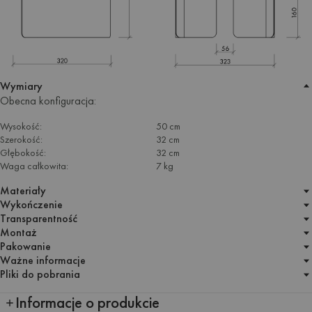
Wymiary
Obecna konfiguracja:
Wysokość:
50 cm
Szerokość:
32 cm
Głębokość:
32 cm
Waga całkowita:
7 kg
Materiały
Wykończenie
Transparentność
Montaż
Pakowanie
Ważne informacje
Pliki do pobrania
Informacje o produkcie