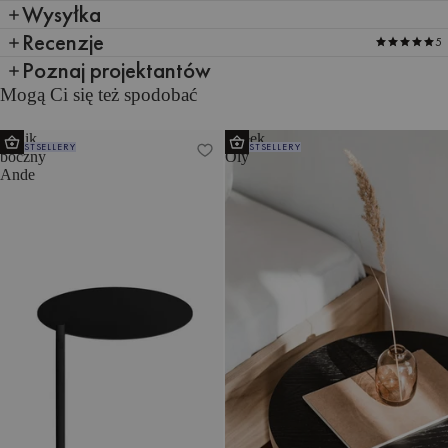
Wysyłka
Recenzje
5
Poznaj projektantów
Mogą Ci się też spodobać
Stolik
Stołek
BESTSELLERY
BESTSELLERY
boczny
Oly
Ande