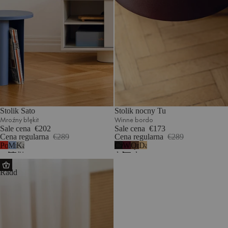
Stolik Sato
Stolik nocny Tu
Mroźny błękit
Winne bordo
Sale cena
€202
Sale cena
€173
Cena regularna
€289
Cena regularna
€289
Pomidorowa
Mroźny
Kamienna
Czarny
Winne
Orzech
Dąb
czerwień
błękit
szarość
dąb
bordo
Puf
Radd