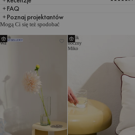
FAQ
Poznaj projektantów
Mogą Ci się też spodobać
Stolik
Stolik
BESTSELLERY
Wa
boczny
Miko