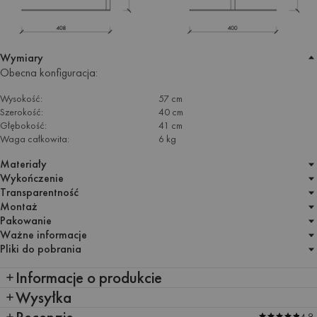
Wymiary
Obecna konfiguracja:
Wysokość:
57 cm
Szerokość:
40 cm
Głębokość:
41 cm
Waga całkowita:
6 kg
Materiały
Wykończenie
Transparentność
Montaż
Pakowanie
Ważne informacje
Pliki do pobrania
Informacje o produkcie
Wysyłka
Recenzje
4.9