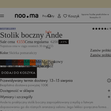
KOŃCZY SIĘ ZA
Kup teraz
Kup teraz
Łączna liczba produktów w
Koszyk
Produkty
koszyku:
0
4.9
BESTSELLERY
Produkty
Stoły i stoliki
Stoliki boczne
Sale
Stolik boczny Ande
Sale cena
€155
Cena regularna
€259
-40%
Najniższa cena w ciągu ostatnich 30 dni:
€155
Pro
Zamów próbki
Kolor
Skórka pomarańczy
Zamów próbki
Wulkaniczna
Bałtycki
Kakaowy
Kasztanowa
Arbuzowa
Skórka
Mroźny
Maślany
Piaskowy
Więcej
czerń
granat
brąz
czerwień
zieleń
pomarańczy
błękit
żółty
beż
DODAJ DO KOSZYKA
DODAJ DO KOSZYKA
Przewidywany termin dostawy:
13–15 sierpnia
Bezpłatna dostawa powyżej 100€
Dostępność w sklepie
Wymiary i szczegóły
Ande to praktyczny stolik boczny zaprojektowany z myślą o łatwym
dopasowaniu go do różnych aranżacji salonu. Jego lekka i poręczna forma