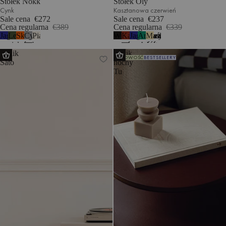
Stołek Nokk
Stołek Oly
Cynk
Kasztanowa czerwień
Sale cena
€272
Sale cena
€237
Cena regularna
€389
Cena regularna
€339
Jagodowy
Leśna
Skórka
Cynk
Piaskowy
Wulkaniczna
Kasztanowa
Jagodowy
Arbuzowa
Maślany
1
mus
zieleń
pomarańczy
beż
czerń
czerwień
mus
zieleń
żółty
Stolik
Stolik
NOWOŚĆ
BESTSELLERY
Sato
nocny
Tu