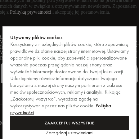
handlowych na podany powyżej adres e-mail oraz na przetwarzanie
moich danych w związku z otrzymywaniem newslettera. Zapoznałem
się z
Polityką prywatności
i akceptuję jej postanowienia.
Czat na żywo
Formularz kontaktowy
Pon. – pt.: 9:00 – 17:00 CET
Używamy plików cookies
Warunki
Korzystamy z niezbędnych plików cookie, które zapewniają
Informacje
prawidłowe działanie naszej strony internetowej. Ustawiamy
Wsparcie
opcjonalne pliki cookie, aby zapewnić ci spersonalizowane
Biznes
PRO
wrażenia podczas przeglądania naszej strony oraz
wyświetlać informacje dostosowane do Twojej lokalizacji.
Udostępniamy również informacje dotyczące Twojego
korzystania z naszej strony naszym partnerom z zakresu
Facebook
Instagram
Linkedin
Pinterest
mediów społecznościowych, reklamy i analityki. Klikając
„Zaakceptuj wszystko”, wyrażasz zgodę na
wykorzystywanie przez nas plików cookie.
Polityka
Zakupy zabezpieczone przez Trusted Shops.
prywatności
.
Ochrona zakupów do kwoty 20 000 euro.
For those who care.
ZAAKCEPTUJ WSZYSTKIE
Metody płatności
Zarządzaj ustawieniami