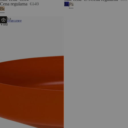
Cena regularna
€149
Jagodowy
Piaskowy
Beechwood
mus
beż
Miska
BESTSELLERY
Vilu