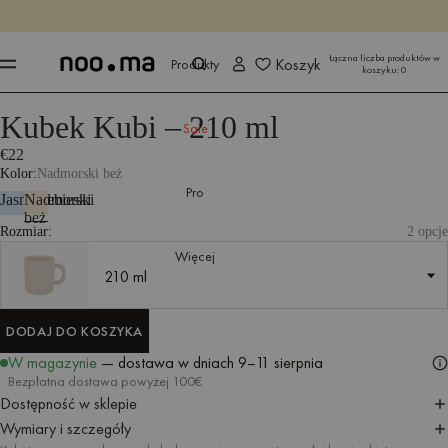
KOŃCZY SIĘ ZA
Kup teraz
Kup teraz
Łączna liczba produktów w
Koszyk
Produkty
koszyku:
0
Kubek Kubi – 210 ml
Produkty
Akcesoria kuchenne
Zastawa stołowa
Sale
€22
Kolor
Nadmorski beż
Pro
Jasnoniebieski
Nadmorski
beż
Rozmiar:
2 opcje
Więcej
210 ml
210 ml
DODAJ DO KOSZYKA
DODAJ DO KOSZYKA
W magazynie
— dostawa w dniach
9–11 sierpnia
Bezpłatna dostawa powyżej 100€
Dostępność w sklepie
Wymiary i szczegóły