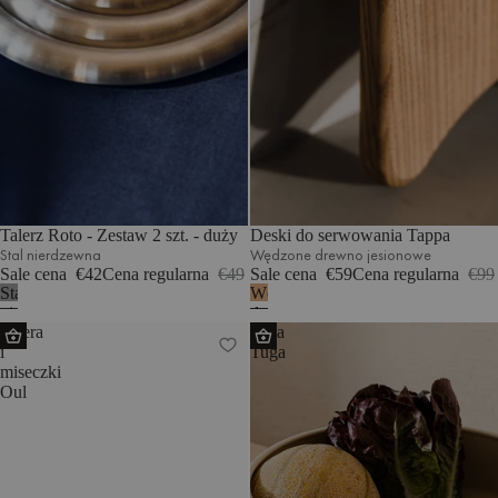
Talerz Roto - Zestaw 2 szt. - duży
Deski do serwowania Tappa
Stal nierdzewna
Wędzone drewno jesionowe
Sale cena
€42
Cena regularna
€49
Sale cena
€59
Cena regularna
€99
Stal
Wędzone
nierdzewna
drewno
Patera
Misa
jesionowe
i
Tuga
miseczki
Oul