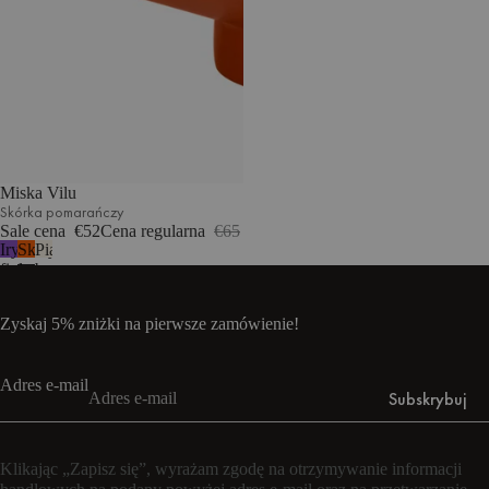
Miska Vilu
Skórka pomarańczy
Sale cena
€52
Cena regularna
€65
Irysowy
Skórka
Piaskowy
fiolet
pomarańczy
beż
Zyskaj 5% zniżki na pierwsze zamówienie!
Adres e-mail
Subskrybuj
Klikając „Zapisz się”, wyrażam zgodę na otrzymywanie informacji