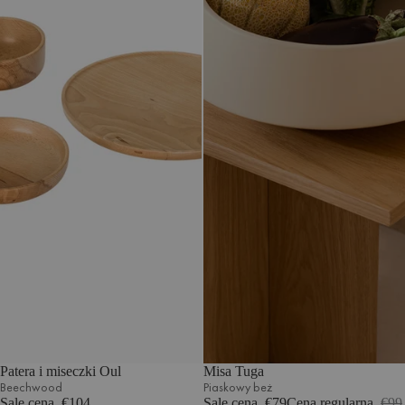
Patera i miseczki Oul
Misa Tuga
Beechwood
Piaskowy beż
Sale cena
€104
Sale cena
€79
Cena regularna
€99