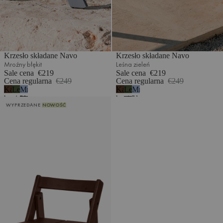
Krzesło składane Navo
Krzesło składane Navo
Mroźny błękit
Leśna zieleń
Sale cena
€219
Sale cena
€219
Cena regularna
€249
Cena regularna
€249
Kakaowy
Leśna
Mroźny
Kakaowy
Leśna
Mroźny
brąz
zieleń
błękit
brąz
zieleń
błękit
Krzesło składane Navo
WYPRZEDANE
NOWOŚĆ