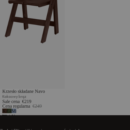
Krzesło składane Navo
Kakaowy brąz
Sale cena
€219
Cena regularna
€249
Kakaowy
Leśna
Mroźny
brąz
zieleń
błękit