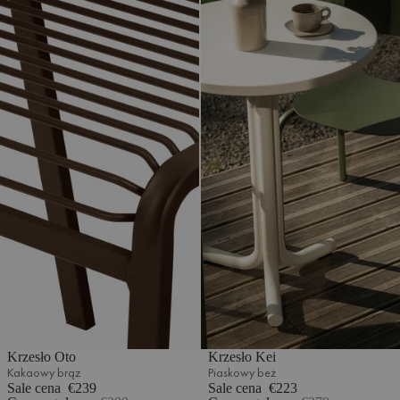
Krzesło Oto
Krzesło Kei
Kakaowy brąz
Piaskowy beż
Sale cena
€239
Sale cena
€223