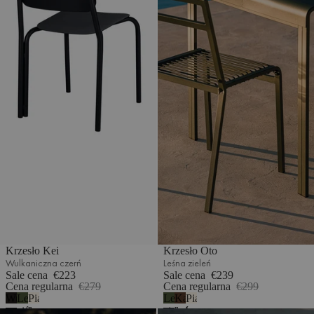
Krzesło Kei
Krzesło Oto
Wulkaniczna czerń
Leśna zieleń
Sale cena
€223
Sale cena
€239
Cena regularna
€279
Cena regularna
€299
Wulkaniczna
Leśna
Piaskowy
Leśna
Kakaowy
Piaskowy
czerń
zieleń
beż
zieleń
brąz
beż
Krzesło składane Navo
Krzesło składane Navo