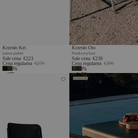
Krzesło Kei
Krzesło Oto
Leśna zieleń
Piaskowy beż
Sale cena
€223
Sale cena
€239
Cena regularna
€279
Cena regularna
€299
Wulkaniczna
Leśna
Piaskowy
Leśna
Kakaowy
Piaskowy
czerń
zieleń
beż
zieleń
brąz
beż
Krzesło Kei
Krzesło Oto
NOWOŚĆ