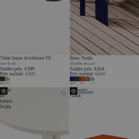
Table basse d'extérieur Fli
Banc Nokk
Vert forêt
Myrtille douce
Soldes prix
€399
Soldes prix
€454
Prix normal
€499
Prix normal
€649
Vert
Beige
Myrtille
Vert
Écorce
Zinc
Beige
forêt
désertique
douce
forêt
d’orange
désertique
Table
Tabouret
BESTSELLERS
de
Nokk
bistrot
Nokk