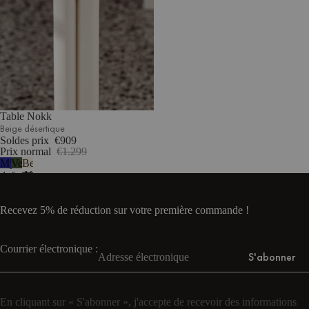
Table Nokk
Beige désertique
Soldes prix
€909
Prix normal
€1.299
Myrtille
Vert
Beige
douce
forêt
désertique
Recevez 5% de réduction sur votre première commande !
Courrier électronique :
S'abonner
En cliquant sur « S'abonner », j'accepte de recevoir des informations