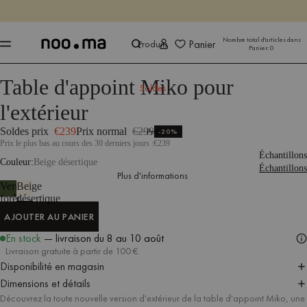
SE TERMINE DANS
Achet
Achet
Nombre total d'articles dans
Panier
Produits
Panier:
0
Table d'appoint Miko pour
Produits
Extérieur
Tables d'appoint
Tables d'appoint d'extérieur
Soldes
l'extérieur
Soldes prix
€239
Prix normal
€299
Pro
-20%
Prix le plus bas au cours des 30 derniers jours :
€239
Échantillons
Couleur
Beige désertique
Échantillons
Plus d'informations
Vert
Beige
forêt
désertique
AJOUTER AU PANIER
AJOUTER AU PANIER
En stock
— livraison
du 8 au 10 août
Livraison gratuite à partir de 100 €
Disponibilité en magasin
Dimensions et détails
Découvrez la toute nouvelle version d'extérieur de la table d'appoint Miko, une