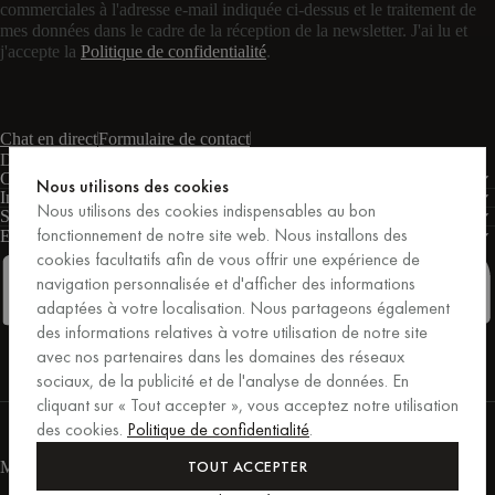
commerciales à l'adresse e-mail indiquée ci-dessus et le traitement de
mes données dans le cadre de la réception de la newsletter. J'ai lu et
j'accepte la
Politique de confidentialité
.
Chat en direct
Formulaire de contact
Du lundi au vendredi : de 9 h à 17 h (CET)
Conditions
Nous utilisons des cookies
Informations
Nous utilisons des cookies indispensables au bon
Soutien
fonctionnement de notre site web. Nous installons des
Entreprises
PRO
cookies facultatifs afin de vous offrir une expérience de
navigation personnalisée et d'afficher des informations
adaptées à votre localisation. Nous partageons également
des informations relatives à votre utilisation de notre site
Facebook
Instagram
Linkedin
Pinterest
avec nos partenaires dans les domaines des réseaux
sociaux, de la publicité et de l'analyse de données. En
cliquant sur « Tout accepter », vous acceptez notre utilisation
Achats sécurisés par Trusted Shops.
des cookies.
Politique de confidentialité
.
Protection des achats jusqu'à 20 000 €.
For those who care.
TOUT ACCEPTER
Modes de paiement