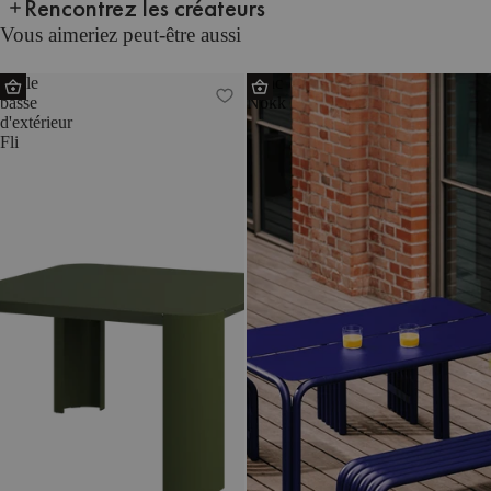
Rencontrez les créateurs
Vous aimeriez peut-être aussi
Table
Banc
basse
Nokk
d'extérieur
Fli