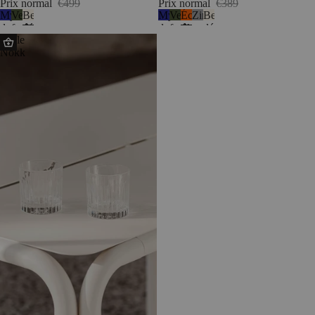
Prix normal
€499
Prix normal
€389
Myrtille
Vert
Beige
Myrtille
Vert
Écorce
Zinc
Beige
douce
forêt
désertique
douce
forêt
d’orange
désertique
Table
Nokk