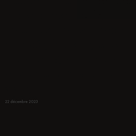
modernes, notamment des
tables basses, poufs,
tabourets, tables d'appoint
canapés, fauteuils, ottoma
meubles TV, buffets et bien
plus encore. Aux couleurs
vives, japandi ou minimalis
IDÉES D'AUTOMNE
22 décembre 2023