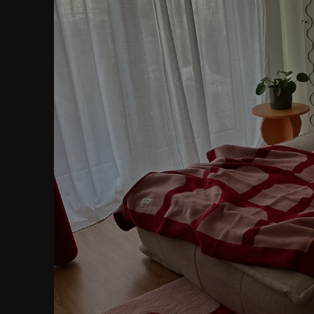
,
ns,
tes.