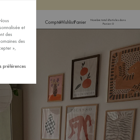
Acheter
Acheter
 Nous
Nombre total d'articles dans
Compte
Wishlist
Panier
Panier:
0
rsonnalisée et
 DE LA LANGUE
ent des
 domaines des
cepter »,
s préférences