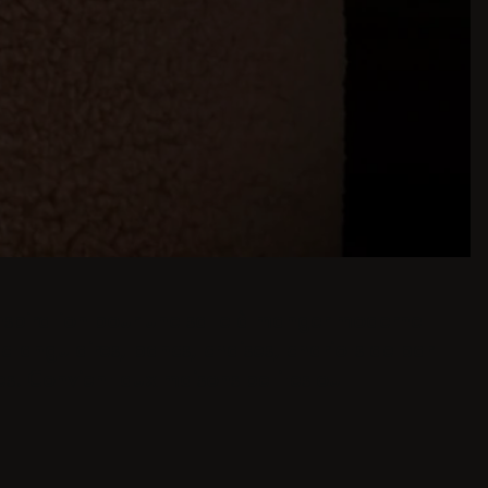
'inspiration pour une salle à manger moderne
ectangulaires, bancs, chaises, chariots de bar
es. Convient aux maisons petites ou