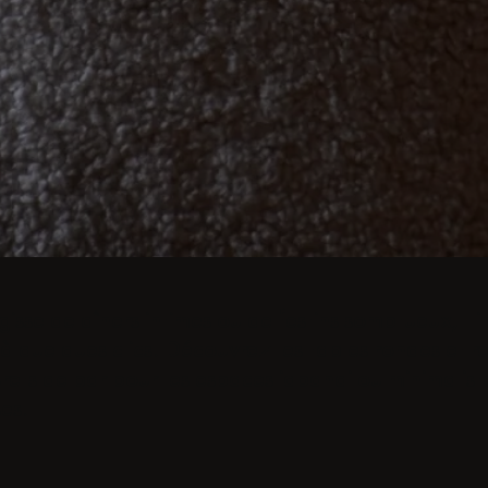
agisse de dîners intimes ou de festins somptueux, l
'à quelques clics. Découvrez les tables rondes et r
rets de bar pour les espaces japandi ou minimalist
es.
us
us