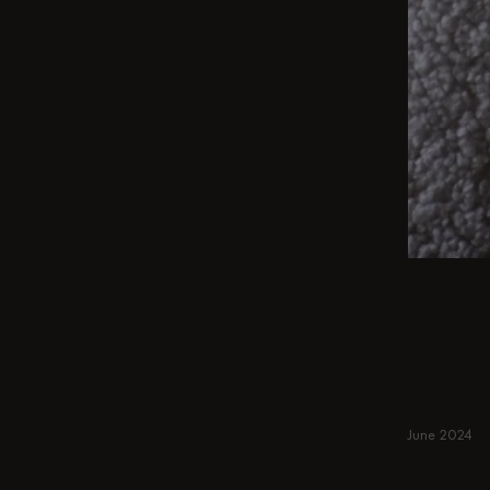
BEIGE
Qu'il s'
n'est qu
et tabou
spacieus
June 2024
En savoir pl
En savoir pl